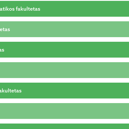
atikos fakultetas
tetas
as
akultetas