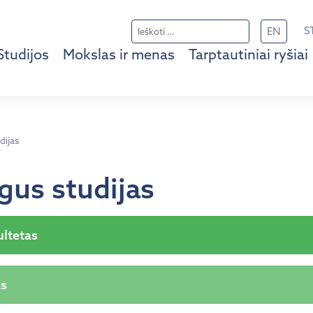
Ieškoti:
S
EN
Studijos
Mokslas ir menas
Tarptautiniai ryšiai
dijas
igus studijas
ultetas
as