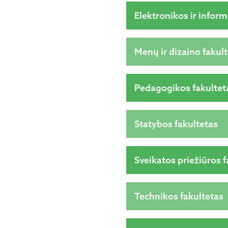
Elektronikos ir inform
Menų ir dizaino fakul
Pedagogikos fakultet
Statybos fakultetas
Sveikatos priežiūros f
Technikos fakultetas