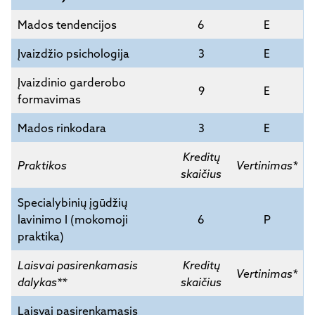
Mados tendencijos
6
E
Įvaizdžio psichologija
3
E
Įvaizdinio garderobo
9
E
formavimas
Mados rinkodara
3
E
Kreditų
Praktikos
Vertinimas*
skaičius
Specialybinių įgūdžių
lavinimo I (mokomoji
6
P
praktika)
Laisvai pasirenkamasis
Kreditų
Vertinimas*
dalykas**
skaičius
Laisvai pasirenkamasis