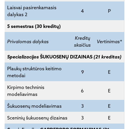
Laisvai pasirenkamasis
4
P
dalykas 2
5 semestras (30 kreditų)
Kreditų
Privalomas dalykas
Vertinimas*
skaičius
Specializacijos
ŠUKUOSENŲ DIZAINAS
(21 kreditas)
Plaukų struktūros keitimo
9
E
metodai
Kirpimo techninis
6
E
modeliavimas
Šukuosenų modeliavimas
3
E
Sceninių šukuosenų dizainas
3
E