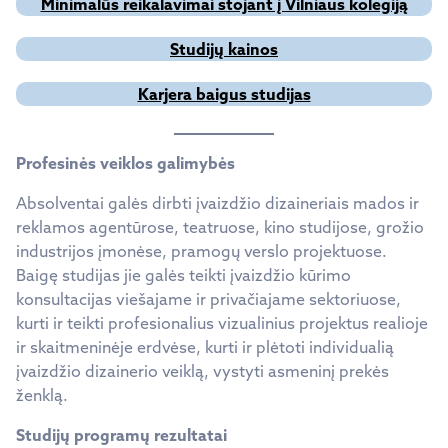
Minimalūs reikalavimai stojant į Vilniaus kolegiją
Studijų kainos
Karjera baigus studijas
Profesinės veiklos galimybės
Absolventai galės dirbti įvaizdžio dizaineriais mados ir
reklamos agentūrose, teatruose, kino studijose, grožio
industrijos įmonėse, pramogų verslo projektuose.
Baigę studijas jie galės teikti įvaizdžio kūrimo
konsultacijas viešajame ir privačiajame sektoriuose,
kurti ir teikti profesionalius vizualinius projektus realioje
ir skaitmeninėje erdvėse, kurti ir plėtoti individualią
įvaizdžio dizainerio veiklą, vystyti asmeninį prekės
ženklą.
Studijų programų rezultatai