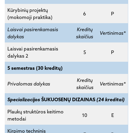
Kūrybinių projektų
6
P
(mokomoji praktika)
Laisvai pasirenkamasis
Kreditų
Vertinimas*
dalykas
skaičius
Laisvai pasirenkamasis
5
P
dalykas 2
5 semestras (30 kreditų)
Kreditų
Privalomas dalykas
Vertinimas*
skaičius
Specializacijos
ŠUKUOSENŲ DIZAINAS
(24 kreditai)
Plaukų struktūros keitimo
10
E
metodai
Kirpimo techninis