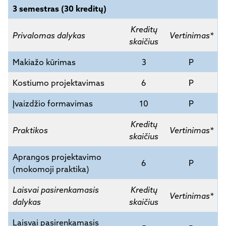
3 semestras (30 kreditų)
Kreditų
Privalomas dalykas
Vertinimas*
skaičius
Makiažo kūrimas
3
P
Kostiumo projektavimas
6
P
Įvaizdžio formavimas
10
P
Kreditų
Praktikos
Vertinimas*
skaičius
Aprangos projektavimo
6
P
(mokomoji praktika)
Laisvai pasirenkamasis
Kreditų
Vertinimas*
dalykas
skaičius
Laisvai pasirenkamasis