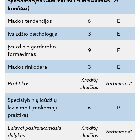
Specializacijos
GARDEROBO FORMAVIMAS
(21
kreditas)
Mados tendencijos
6
E
Įvaizdžio psichologija
3
E
Įvaizdinio garderobo
9
E
formavimas
Mados rinkodara
3
E
Kreditų
Praktikos
Vertinimas*
skaičius
Specialybinių įgūdžių
lavinimo I (mokomoji
6
P
praktika)
Laisvai pasirenkamasis
Kreditų
Vertinimas*
dalykas
skaičius