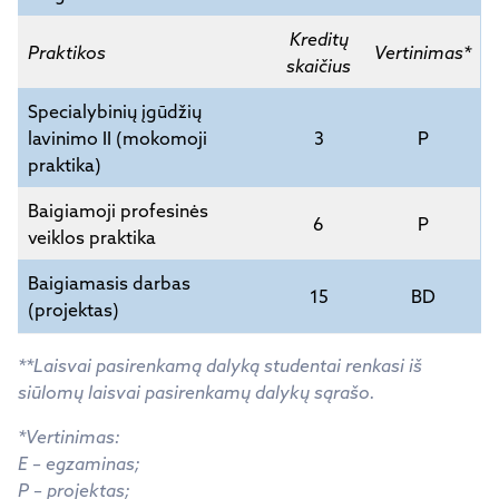
Kreditų
Praktikos
Vertinimas*
skaičius
Specialybinių įgūdžių
lavinimo II (mokomoji
3
P
praktika)
Baigiamoji profesinės
6
P
veiklos praktika
Baigiamasis darbas
15
BD
(projektas)
**Laisvai pasirenkamą dalyką studentai renkasi iš
siūlomų laisvai pasirenkamų dalykų sąrašo.
*Vertinimas:
E – egzaminas;
P – projektas;