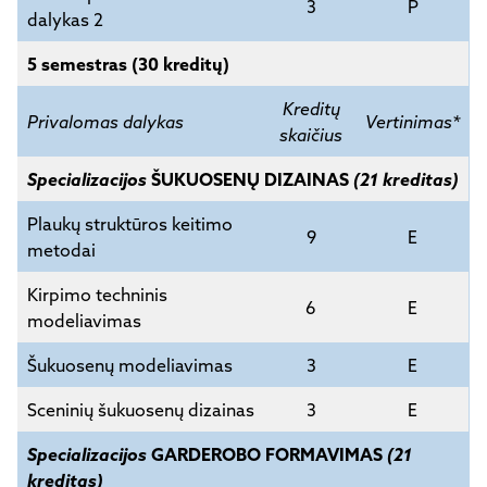
3
P
dalykas 2
5 semestras (30 kreditų)
Kreditų
Privalomas dalykas
Vertinimas*
skaičius
Specializacijos
ŠUKUOSENŲ DIZAINAS
(21 kreditas)
Plaukų struktūros keitimo
9
E
metodai
Kirpimo techninis
6
E
modeliavimas
Šukuosenų modeliavimas
3
E
Sceninių šukuosenų dizainas
3
E
Specializacijos
GARDEROBO FORMAVIMAS
(21
kreditas)