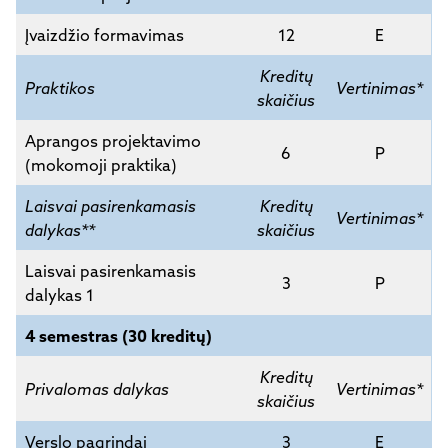
Įvaizdžio formavimas
12
E
Kreditų
Praktikos
Vertinimas*
skaičius
Aprangos projektavimo
6
P
(mokomoji praktika)
Laisvai pasirenkamasis
Kreditų
Vertinimas*
dalykas**
skaičius
Laisvai pasirenkamasis
3
P
dalykas 1
4 semestras (30 kreditų)
Kreditų
Privalomas dalykas
Vertinimas*
skaičius
Verslo pagrindai
3
E