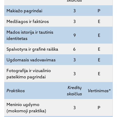
skaičius
Makiažo pagrindai
3
P
Medžiagos ir faktūros
3
E
Mados istorija ir tautinis
9
E
identitetas
Spalvotyra ir grafinė raiška
6
E
Ugdomasis vadovavimas
3
E
Fotografija ir vizualinio
3
E
pateikimo pagrindai
Kreditų
Praktikos
Vertinimas*
skaičius
Meninio ugdymo
3
P
(mokomoji praktika)