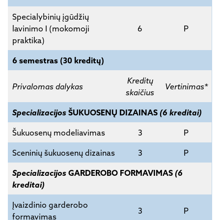
Specialybinių įgūdžių
lavinimo I (mokomoji
6
P
praktika)
6 semestras (30 kreditų)
Kreditų
Privalomas dalykas
Vertinimas*
skaičius
Specializacijos
ŠUKUOSENŲ DIZAINAS
(6 kreditai)
Šukuosenų modeliavimas
3
P
Sceninių šukuosenų dizainas
3
P
Specializacijos
GARDEROBO FORMAVIMAS
(6
kreditai)
Įvaizdinio garderobo
3
P
formavimas