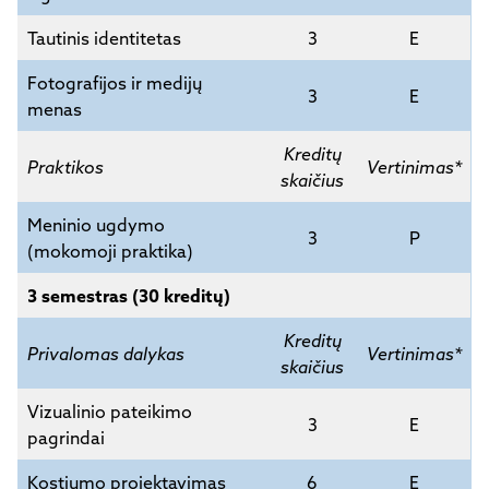
Tautinis identitetas
3
E
Fotografijos ir medijų
3
E
menas
Kreditų
Praktikos
Vertinimas*
skaičius
Meninio ugdymo
3
P
(mokomoji praktika)
3 semestras (30 kreditų)
Kreditų
Privalomas dalykas
Vertinimas*
skaičius
Vizualinio pateikimo
3
E
pagrindai
Kostiumo projektavimas
6
E