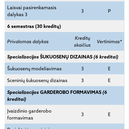
Laisvai pasirenkamasis
3
P
dalykas 3
6 semestras (30 kreditų)
Kreditų
Privalomas dalykas
Vertinimas*
skaičius
Specializacijos
ŠUKUOSENŲ DIZAINAS
(6 kreditai)
Šukuosenų modeliavimas
3
E
Sceninių šukuosenų dizainas
3
E
Specializacijos
GARDEROBO FORMAVIMAS
(6
kreditai)
Įvaizdinio garderobo
3
E
formavimas