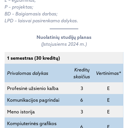
E – egzaminas;
P – projektas;
BD – Baigiamasis darbas;
LPD – laisvai pasirenkama dalykas.
Nuolatinių studijų planas
(Įstojusiems 2024 m.)
1 semestras (30 kreditų)
Kreditų
Privalomas dalykas
Vertinimas*
skaičius
Profesinė užsienio kalba
3
E
Komunikacijos pagrindai
6
E
Meno istorija
3
E
Kompiuterinės grafikos
6
E