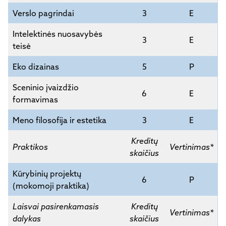
Verslo pagrindai
3
E
Intelektinės nuosavybės
3
E
teisė
Eko dizainas
5
P
Sceninio įvaizdžio
6
E
formavimas
Meno filosofija ir estetika
3
E
Kreditų
Praktikos
Vertinimas*
skaičius
Kūrybinių projektų
6
P
(mokomoji praktika)
Laisvai pasirenkamasis
Kreditų
Vertinimas*
dalykas
skaičius