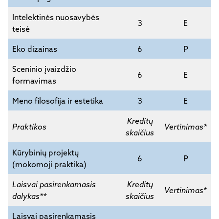
Intelektinės nuosavybės
3
E
teisė
Eko dizainas
6
P
Sceninio įvaizdžio
6
E
formavimas
Meno filosofija ir estetika
3
E
Kreditų
Praktikos
Vertinimas*
skaičius
Kūrybinių projektų
6
P
(mokomoji praktika)
Laisvai pasirenkamasis
Kreditų
Vertinimas*
dalykas**
skaičius
Laisvai pasirenkamasis