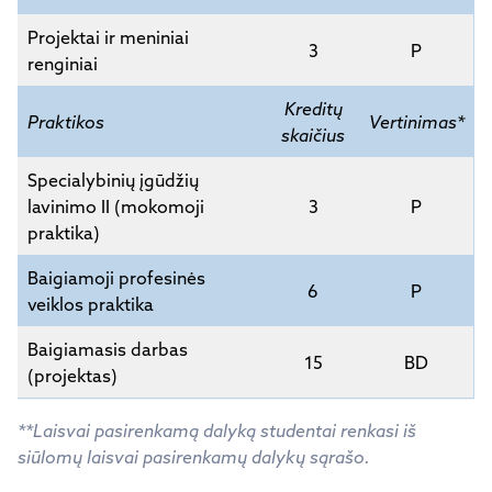
Projektai ir meniniai
3
P
renginiai
Kreditų
Praktikos
Vertinimas*
skaičius
Specialybinių įgūdžių
lavinimo II (mokomoji
3
P
praktika)
Baigiamoji profesinės
6
P
veiklos praktika
Baigiamasis darbas
15
BD
(projektas)
**Laisvai pasirenkamą dalyką studentai renkasi iš
siūlomų laisvai pasirenkamų dalykų sąrašo.