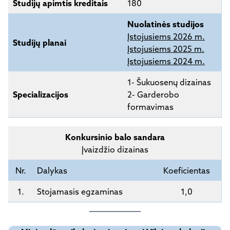
Studijų apimtis kreditais
180
Nuolatinės studijos
Įstojusiems 2026 m.
Studijų planai
Įstojusiems 2025 m.
Įstojusiems 2024 m.
1- Šukuosenų dizainas
Specializacijos
2- Garderobo
formavimas
Konkursinio balo sandara
Įvaizdžio dizainas
Nr.
Dalykas
Koeficientas
1.
Stojamasis egzaminas
1,0