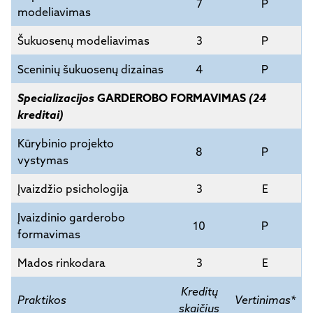
7
P
modeliavimas
Šukuosenų modeliavimas
3
P
Sceninių šukuosenų dizainas
4
P
Specializacijos
GARDEROBO FORMAVIMAS
(24
kreditai)
Kūrybinio projekto
8
P
vystymas
Įvaizdžio psichologija
3
E
Įvaizdinio garderobo
10
P
formavimas
Mados rinkodara
3
E
Kreditų
Praktikos
Vertinimas*
skaičius