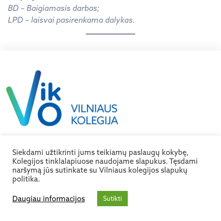
BD – Baigiamasis darbas;
LPD – laisvai pasirenkama dalykas.
Vilniaus kolegija
Siekdami užtikrinti jums teikiamų paslaugų kokybę,
Kolegijos tinklalapiuose naudojame slapukus. Tęsdami
Saltoniškių g. 58 - 1, 08105, Vilnius.
naršymą jūs sutinkate su Vilniaus kolegijos slapukų
Įmonės kodas 111965131
politika.
PVM mokėtojo kodas LT119651314
Daugiau informacijos
Sutikti
Kontaktai
+370 521 91600