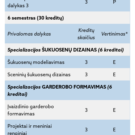
3
P
dalykas 3
6 semestras (30 kreditų)
Kreditų
Privalomas dalykas
Vertinimas*
skaičius
Specializacijos
ŠUKUOSENŲ DIZAINAS
(6 kreditai)
Šukuosenų modeliavimas
3
E
Sceninių šukuosenų dizainas
3
E
Specializacijos
GARDEROBO FORMAVIMAS
(6
kreditai)
Įvaizdinio garderobo
3
E
formavimas
Projektai ir meniniai
3
E
renginiai