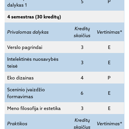
5
P
dalykas 1
4 semestras (30 kreditų)
Kreditų
Privalomas dalykas
Vertinimas*
skaičius
Verslo pagrindai
3
E
Intelektinės nuosavybės
3
E
teisė
Eko dizainas
4
P
Sceninio įvaizdžio
6
E
formavimas
Meno filosofija ir estetika
3
E
Kreditų
Praktikos
Vertinimas*
skaičius