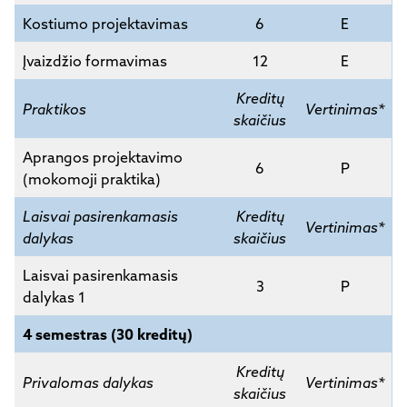
Kostiumo projektavimas
6
E
Įvaizdžio formavimas
12
E
Kreditų
Praktikos
Vertinimas*
skaičius
Aprangos projektavimo
6
P
(mokomoji praktika)
Laisvai pasirenkamasis
Kreditų
Vertinimas*
dalykas
skaičius
Laisvai pasirenkamasis
3
P
dalykas 1
4 semestras (30 kreditų)
Kreditų
Privalomas dalykas
Vertinimas*
skaičius