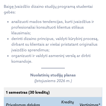
Baigę Įvaizdžio dizaino studijų programą studentai
gebės:
analizuoti mados tendencijas, kurti įvaizdžius ir
profesionaliai konsultuoti klientus stiliaus
klausimais;
derinti dizaino principus, valdyti kūrybinį procesą,
dirbant su klientais ar viešai pristatant originalius
įvaizdžio sprendimus;
organizuoti ir valdyti asmeninį verslą ar dirbti
komandoje.
Nuolatinių studijų planas
(Įstojusiems 2026 m.)
1 semestras (30 kreditų)
Kreditų
Privalomas dalykas
Vertinimas*