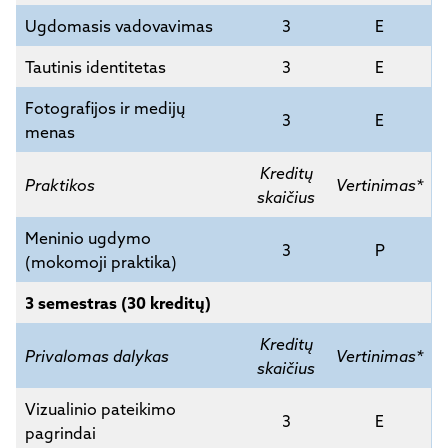
Ugdomasis vadovavimas
3
E
Tautinis identitetas
3
E
Fotografijos ir medijų
3
E
menas
Kreditų
Praktikos
Vertinimas*
skaičius
Meninio ugdymo
3
P
(mokomoji praktika)
3 semestras (30 kreditų)
Kreditų
Privalomas dalykas
Vertinimas*
skaičius
Vizualinio pateikimo
3
E
pagrindai