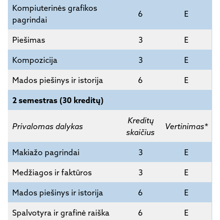
Kompiuterinės grafikos
6
E
pagrindai
Piešimas
3
E
Kompozicija
3
E
Mados piešinys ir istorija
6
E
2 semestras (30 kreditų)
Kreditų
Privalomas dalykas
Vertinimas*
skaičius
Makiažo pagrindai
3
E
Medžiagos ir faktūros
3
E
Mados piešinys ir istorija
6
E
Spalvotyra ir grafinė raiška
6
E