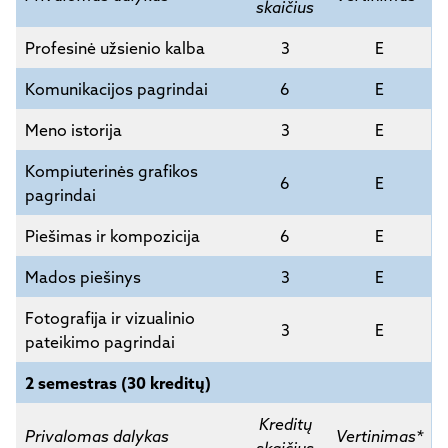
skaičius
Profesinė užsienio kalba
3
E
Komunikacijos pagrindai
6
E
Meno istorija
3
E
Kompiuterinės grafikos
6
E
pagrindai
Piešimas ir kompozicija
6
E
Mados piešinys
3
E
Fotografija ir vizualinio
3
E
pateikimo pagrindai
2 semestras (30 kreditų)
Kreditų
Privalomas dalykas
Vertinimas*