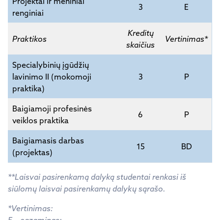
Projektai ir meniniai
3
E
renginiai
Kreditų
Praktikos
Vertinimas*
skaičius
Specialybinių įgūdžių
lavinimo II (mokomoji
3
P
praktika)
Baigiamoji profesinės
6
P
veiklos praktika
Baigiamasis darbas
15
BD
(projektas)
**Laisvai pasirenkamą dalyką studentai renkasi iš
siūlomų laisvai pasirenkamų dalykų sąrašo.
*Vertinimas: