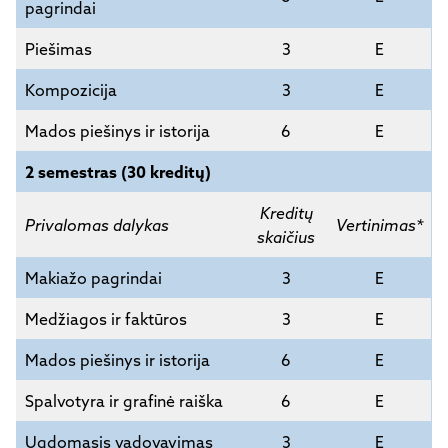
pagrindai
Piešimas
3
E
Kompozicija
3
E
Mados piešinys ir istorija
6
E
2 semestras (30 kreditų)
Kreditų
Privalomas dalykas
Vertinimas*
skaičius
Makiažo pagrindai
3
E
Medžiagos ir faktūros
3
E
Mados piešinys ir istorija
6
E
Spalvotyra ir grafinė raiška
6
E
Ugdomasis vadovavimas
3
E