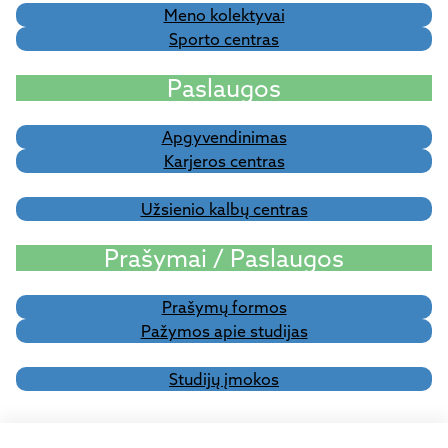
Meno kolektyvai
Sporto centras
Paslaugos
Apgyvendinimas
Karjeros centras
Užsienio kalbų centras
Prašymai / Paslaugos
Prašymų formos
Pažymos apie studijas
Studijų įmokos