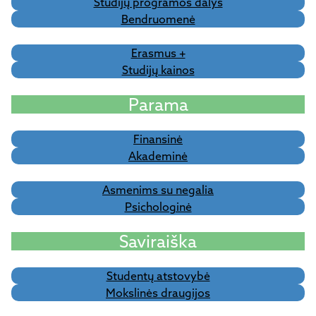
Studijų programos dalys
Bendruomenė
Erasmus +
Studijų kainos
Parama
Finansinė
Akademinė
Asmenims su negalia
Psichologinė
Saviraiška
Studentų atstovybė
Mokslinės draugijos