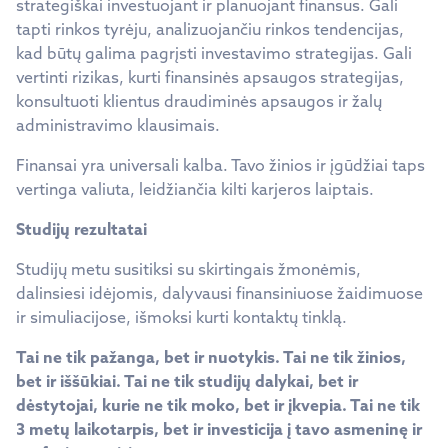
strategiškai investuojant ir planuojant finansus. Gali
tapti rinkos tyrėju, analizuojančiu rinkos tendencijas,
kad būtų galima pagrįsti investavimo strategijas. Gali
vertinti rizikas, kurti finansinės apsaugos strategijas,
konsultuoti klientus draudiminės apsaugos ir žalų
administravimo klausimais.
Finansai yra universali kalba. Tavo žinios ir įgūdžiai taps
vertinga valiuta, leidžiančia kilti karjeros laiptais.
Studijų rezultatai
Studijų metu susitiksi su skirtingais žmonėmis,
dalinsiesi idėjomis, dalyvausi finansiniuose žaidimuose
ir simuliacijose, išmoksi kurti kontaktų tinklą.
Tai ne tik pažanga, bet ir nuotykis
. Tai ne tik žinios,
bet ir iššūkiai. Tai ne tik studijų dalykai, bet ir
dėstytojai, kurie ne tik moko, bet ir įkvepia. Tai ne tik
3 metų laikotarpis, bet ir investicija į tavo asmeninę ir