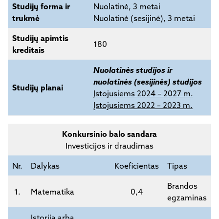
Studijų forma ir
Nuolatinė, 3 metai
trukmė
Nuolatinė (sesijinė), 3 metai
Studijų apimtis
180
kreditais
Nuolatinės studijos ir
nuolatinės (sesijinės) studijos
Studijų planai
Įstojusiems 2024 – 2027 m.
Įstojusiems 2022 – 2023 m.
Konkursinio balo sandara
Investicijos ir draudimas
Nr.
Dalykas
Koeficientas
Tipas
Brandos
1.
Matematika
0,4
egzaminas
Istorija arba