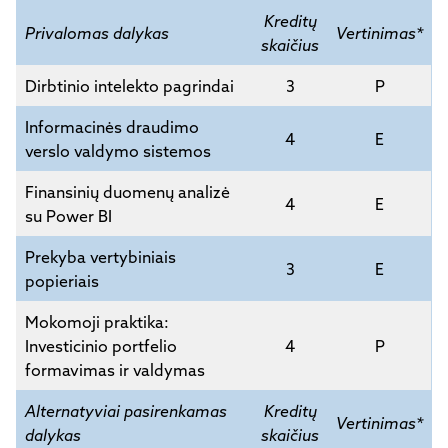
Kreditų
Privalomas dalykas
Vertinimas*
skaičius
Dirbtinio intelekto pagrindai
3
P
Informacinės draudimo
4
E
verslo valdymo sistemos
Finansinių duomenų analizė
4
E
su Power BI
Prekyba vertybiniais
3
E
popieriais
Mokomoji praktika:
Investicinio portfelio
4
P
formavimas ir valdymas
Alternatyviai pasirenkamas
Kreditų
Vertinimas*
dalykas
skaičius