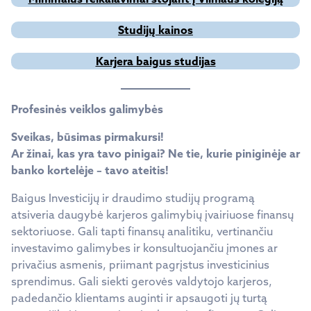
Studijų kainos
Karjera baigus studijas
Profesinės veiklos galimybės
Sveikas, būsimas pirmakursi!
Ar žinai, kas yra tavo pinigai? Ne tie, kurie piniginėje ar
banko kortelėje – tavo ateitis!
Baigus Investicijų ir draudimo studijų programą
atsiveria daugybė karjeros galimybių įvairiuose finansų
sektoriuose. Gali tapti finansų analitiku, vertinančiu
investavimo galimybes ir konsultuojančiu įmones ar
privačius asmenis, priimant pagrįstus investicinius
sprendimus. Gali siekti gerovės valdytojo karjeros,
padedančio klientams auginti ir apsaugoti jų turtą