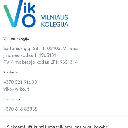
Vilniaus kolegija
Saltoniškių g. 58 - 1, 08105, Vilnius.
Įmonės kodas 111965131
PVM mokėtojo kodas LT119651314
Kontaktai
+370 521 91600
viko@viko.lt
Priėmimas
+370 616 83855
Privatumo politika
Siekdami užtikrinti jums teikiamų paslaugų kokybę,