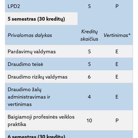
LPD2
5
P
5 semestras (30 kreditų)
Kreditų
Privalomas dalykas
Vertinimas*
skaičius
Pardavimų valdymas
5
E
Draudimo teisė
5
E
Draudimo rizikų valdymas
6
E
Draudimo žalų
administravimas ir
4
E
vertinimas
Baigiamoji profesinės veiklos
10
P
praktika
6 semestras (30 kreditų)