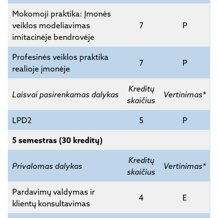
Mokomoji praktika: Įmonės
veiklos modeliavimas
7
P
imitacinėje bendrovėje
Profesinės veiklos praktika
7
P
realioje įmonėje
Kreditų
Laisvai pasirenkamas dalykas
Vertinimas*
skaičius
LPD2
5
P
5 semestras (30 kreditų)
Kreditų
Privalomas dalykas
Vertinimas*
skaičius
Pardavimų valdymas ir
4
E
klientų konsultavimas