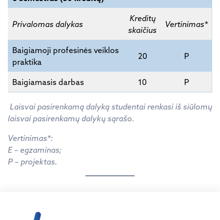
Kreditų
Privalomas dalykas
Vertinimas*
skaičius
Baigiamoji profesinės veiklos
20
P
praktika
Baigiamasis darbas
10
P
Laisvai pasirenkamą dalyką studentai renkasi iš siūlomų
laisvai pasirenkamų dalykų sąrašo.
Vertinimas*:
E – egzaminas;
P – projektas.