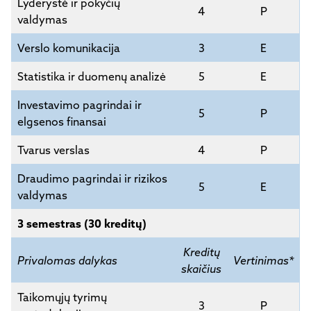
Lyderystė ir pokyčių
4
P
valdymas
Verslo komunikacija
3
E
Statistika ir duomenų analizė
5
E
Investavimo pagrindai ir
5
P
elgsenos finansai
Tvarus verslas
4
P
Draudimo pagrindai ir rizikos
5
E
valdymas
3 semestras (30 kreditų)
Kreditų
Privalomas dalykas
Vertinimas*
skaičius
Taikomųjų tyrimų
3
P