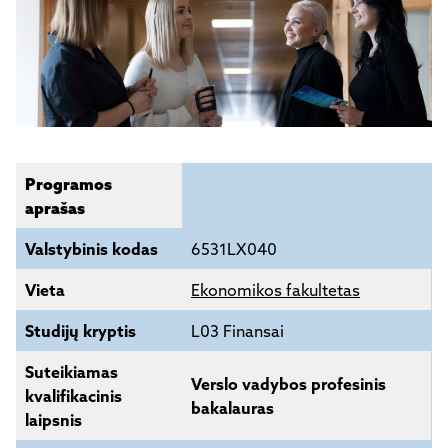
Programos
aprašas
Valstybinis kodas
6531LX040
Vieta
Ekonomikos fakultetas
Studijų kryptis
L03 Finansai
Suteikiamas
Verslo vadybos profesinis
kvalifikacinis
bakalauras
laipsnis