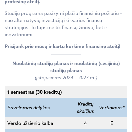
profesinę ateitį.
Studijų programa pasižymi plačiu finansiniu požiūriu –
nuo alternatyvių investicijų iki tvarios finansų
strategijos. Tu tapsi ne tik finansų žinovu, bet ir
inovatoriumi.
Prisijunk prie mūsų ir kartu kurkime finansinę ateitį
!
Nuolatinių studijų planas ir
nuolatinių (sesijinių)
studijų planas
(įstojusiems 2024 – 2027 m.)
1 semestras (30 kreditų)
Kreditų
Privalomas dalykas
Vertinimas*
skaičius
Verslo užsienio kalba
4
E