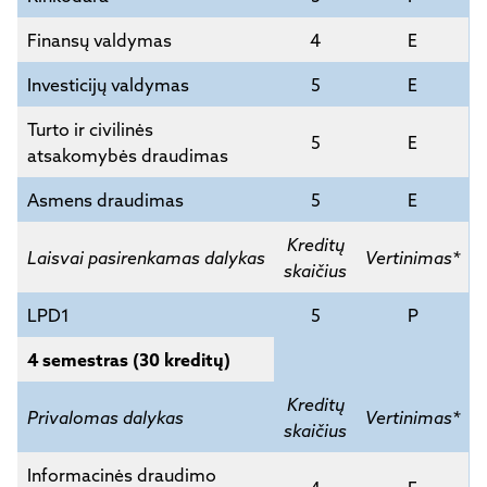
Finansų valdymas
4
E
Investicijų valdymas
5
E
Turto ir civilinės
5
E
atsakomybės draudimas
Asmens draudimas
5
E
Kreditų
Laisvai pasirenkamas dalykas
Vertinimas*
skaičius
LPD1
5
P
4 semestras (30 kreditų)
Kreditų
Privalomas dalykas
Vertinimas*
skaičius
Informacinės draudimo