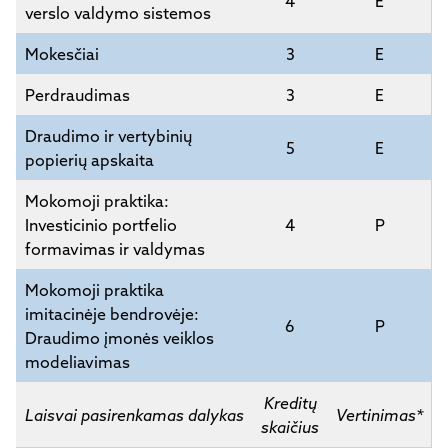
4
E
verslo valdymo sistemos
Mokesčiai
3
E
Perdraudimas
3
E
Draudimo ir vertybinių
5
E
popierių apskaita
Mokomoji praktika:
Investicinio portfelio
4
P
formavimas ir valdymas
Mokomoji praktika
imitacinėje bendrovėje:
6
P
Draudimo įmonės veiklos
modeliavimas
Kreditų
Laisvai pasirenkamas dalykas
Vertinimas*
skaičius