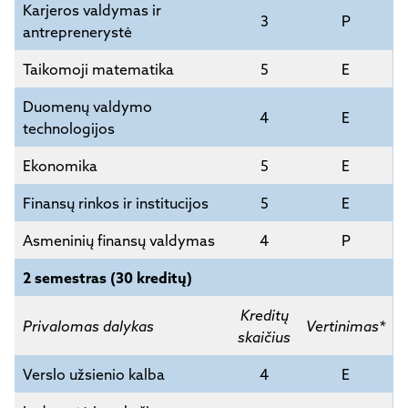
Karjeros valdymas ir
3
P
antreprenerystė
Taikomoji matematika
5
E
Duomenų valdymo
4
E
technologijos
Ekonomika
5
E
Finansų rinkos ir institucijos
5
E
Asmeninių finansų valdymas
4
P
2 semestras (30 kreditų)
Kreditų
Privalomas dalykas
Vertinimas*
skaičius
Verslo užsienio kalba
4
E