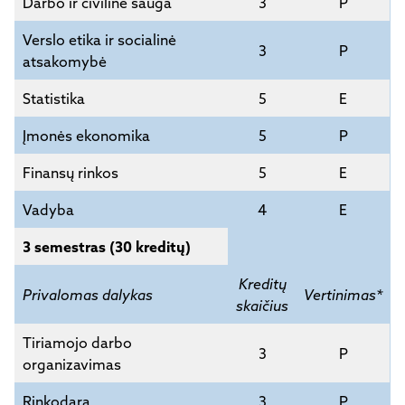
Darbo ir civilinė sauga
3
P
Verslo etika ir socialinė
3
P
atsakomybė
Statistika
5
E
Įmonės ekonomika
5
P
Finansų rinkos
5
E
Vadyba
4
E
3 semestras (30 kreditų)
Kreditų
Privalomas dalykas
Vertinimas*
skaičius
Tiriamojo darbo
3
P
organizavimas
Rinkodara
3
P