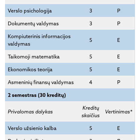
Verslo psichologija
3
P
Dokumentų valdymas
3
P
Kompiuterinis informacijos
5
E
valdymas
Taikomoji matematika
5
E
Ekonomikos teorija
5
E
Asmeninių finansų valdymas
4
P
2 semestras (30 kreditų)
Kreditų
Privalomas dalykas
Vertinimas*
skaičius
Verslo užsienio kalba
5
E