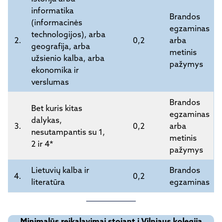
informatika
Brandos
(informacinės
egzaminas
technologijos), arba
2.
0,2
arba
geografija, arba
metinis
užsienio kalba, arba
pažymys
ekonomika ir
verslumas
Brandos
Bet kuris kitas
egzaminas
dalykas,
3.
0,2
arba
nesutampantis su 1,
metinis
2 ir 4*
pažymys
Lietuvių kalba ir
Brandos
4.
0,2
literatūra
egzaminas
Minimalūs reikalavimai stojant į Vilniaus kolegiją