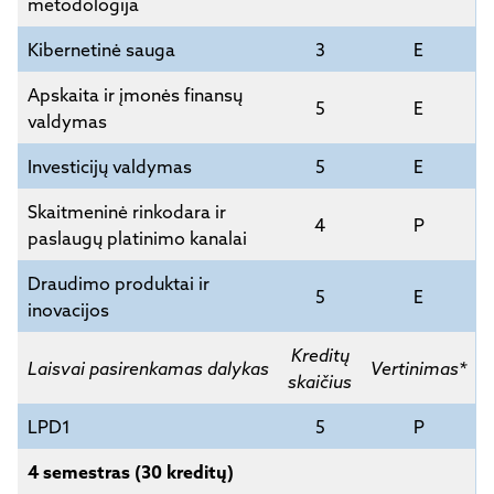
metodologija
Kibernetinė sauga
3
E
Apskaita ir įmonės finansų
5
E
valdymas
Investicijų valdymas
5
E
Skaitmeninė rinkodara ir
4
P
paslaugų platinimo kanalai
Draudimo produktai ir
5
E
inovacijos
Kreditų
Laisvai pasirenkamas dalykas
Vertinimas*
skaičius
LPD1
5
P
4 semestras (30 kreditų)