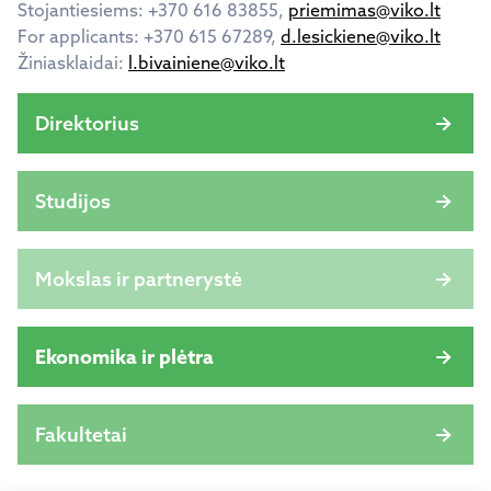
Stojantiesiems: +370 616 83855,
priemimas@viko.lt
For applicants: +370 615 67289,
d.lesickiene@viko.lt
Žiniasklaidai:
l.bivainiene@viko.lt
Direktorius
Studijos
Mokslas ir partnerystė
Ekonomika ir plėtra
Fakultetai