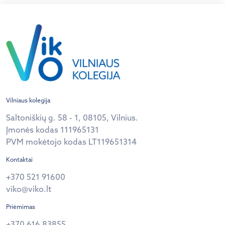
Vilniaus kolegija
Saltoniškių g. 58 - 1, 08105, Vilnius.
Įmonės kodas 111965131
PVM mokėtojo kodas LT119651314
Kontaktai
+370 521 91600
viko@viko.lt
Priėmimas
+370 616 83855