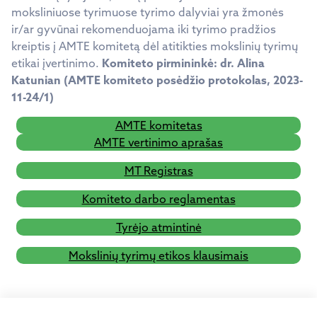
moksliniuose tyrimuose tyrimo dalyviai yra žmonės
ir/ar gyvūnai rekomenduojama iki tyrimo pradžios
kreiptis į AMTE komitetą dėl atitikties mokslinių tyrimų
etikai įvertinimo.
Komiteto pirmininkė: dr. Alina
Katunian (AMTE komiteto posėdžio protokolas, 2023-
11-24/1)
AMTE komitetas
AMTE vertinimo aprašas
MT Registras
Komiteto darbo reglamentas
Tyrėjo atmintinė
Mokslinių tyrimų etikos klausimais