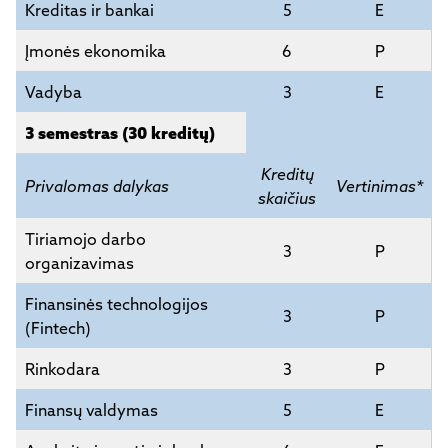
Kreditas ir bankai
5
E
Įmonės ekonomika
6
P
Vadyba
3
E
3 semestras (30 kreditų)
Kreditų
Privalomas dalykas
Vertinimas*
skaičius
Tiriamojo darbo
3
P
organizavimas
Finansinės technologijos
3
P
(Fintech)
Rinkodara
3
P
Finansų valdymas
5
E