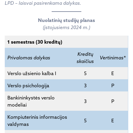
LPD – laisvai pasirenkama dalykas.
Nuolatinių studijų planas
(įstojusiems 2024 m.)
1 semestras (30 kreditų)
Kreditų
Privalomas dalykas
Vertinimas*
skaičius
Verslo užsienio kalba I
5
E
Verslo psichologija
3
P
Bankininkystės verslo
3
P
modeliai
Kompiuterinis informacijos
5
E
valdymas