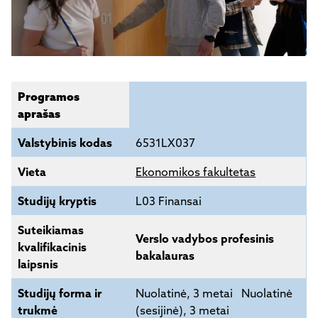
Programos
aprašas
Valstybinis kodas
6531LX037
Vieta
Ekonomikos fakultetas
Studijų kryptis
L03 Finansai
Suteikiamas
Verslo vadybos profesinis
kvalifikacinis
bakalauras
laipsnis
Studijų forma ir
Nuolatinė, 3 metai Nuolatinė
trukmė
(sesijinė), 3 metai