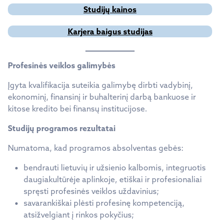
Studijų kainos
Karjera baigus studijas
Profesinės veiklos galimybės
Įgyta kvalifikacija suteikia galimybę dirbti vadybinį,
ekonominį, finansinį ir buhalterinį darbą bankuose ir
kitose kredito bei finansų institucijose.
Studijų programos rezultatai
Numatoma, kad programos absolventas gebės:
bendrauti lietuvių ir užsienio kalbomis, integruotis
daugiakultūrėje aplinkoje, etiškai ir profesionaliai
spręsti profesinės veiklos uždavinius;
savarankiškai plėsti profesinę kompetenciją,
atsižvelgiant į rinkos pokyčius;