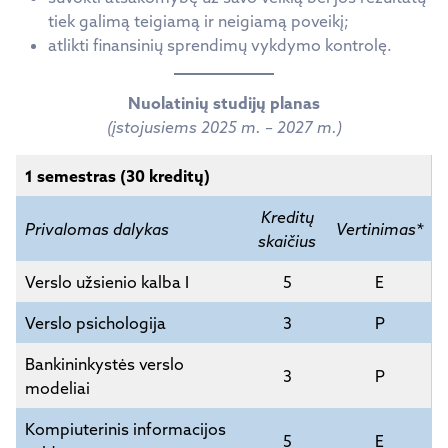
tiek galimą teigiamą ir neigiamą poveikį;
atlikti finansinių sprendimų vykdymo kontrolę.
Nuolatinių studijų planas
(įstojusiems 2025 m. – 2027 m.)
1 semestras (30 kreditų)
Kreditų
Privalomas dalykas
Vertinimas*
skaičius
Verslo užsienio kalba I
5
E
Verslo psichologija
3
P
Bankininkystės verslo
3
P
modeliai
Kompiuterinis informacijos
5
E