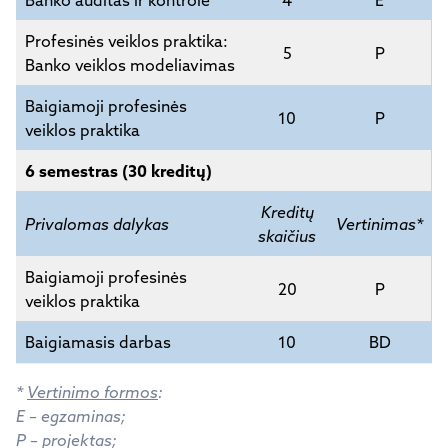
Banko auditas ir kontrolė
4
E
Profesinės veiklos praktika:
5
P
Banko veiklos modeliavimas
Baigiamoji profesinės
10
P
veiklos praktika
6 semestras (30 kreditų)
Kreditų
Privalomas dalykas
Vertinimas*
skaičius
Baigiamoji profesinės
20
P
veiklos praktika
Baigiamasis darbas
10
BD
*
Vertinimo formos
:
E – egzaminas;
P – projektas;