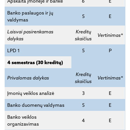
Apskaita įmonėje ir banke
6
E
Banko paslaugos ir jų
5
E
valdymas
Laisvai pasirenkamas
Kreditų
Vertinimas*
dalykas
skaičius
LPD 1
5
P
4 semestras (30 kreditų)
Kreditų
Privalomas dalykas
Vertinimas*
skaičius
Įmonių veiklos analizė
3
E
Banko duomenų valdymas
5
E
Banko veiklos
4
E
organizavimas