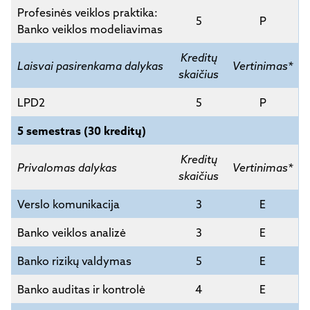
Profesinės veiklos praktika:
5
P
Banko veiklos modeliavimas
Kreditų
Laisvai pasirenkama dalykas
Vertinimas*
skaičius
LPD2
5
P
5 semestras (30 kreditų)
Kreditų
Privalomas dalykas
Vertinimas*
skaičius
Verslo komunikacija
3
E
Banko veiklos analizė
3
E
Banko rizikų valdymas
5
E
Banko auditas ir kontrolė
4
E