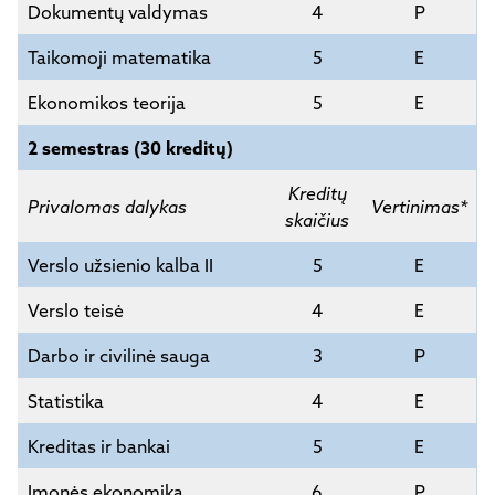
Dokumentų valdymas
4
P
Taikomoji matematika
5
E
Ekonomikos teorija
5
E
2 semestras (30 kreditų)
Kreditų
Privalomas dalykas
Vertinimas*
skaičius
Verslo užsienio kalba II
5
E
Verslo teisė
4
E
Darbo ir civilinė sauga
3
P
Statistika
4
E
Kreditas ir bankai
5
E
Įmonės ekonomika
6
P