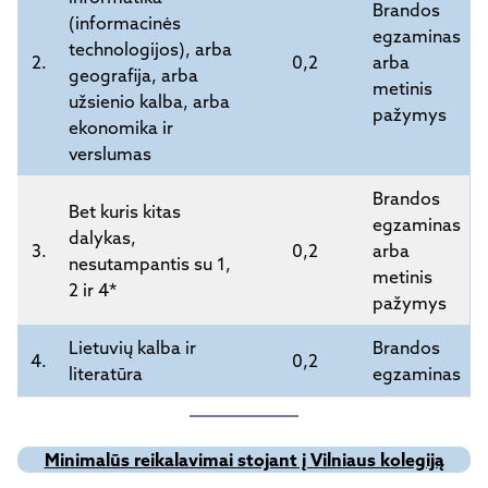
Brandos
(informacinės
egzaminas
technologijos), arba
2.
0,2
arba
geografija, arba
metinis
užsienio kalba, arba
pažymys
ekonomika ir
verslumas
Brandos
Bet kuris kitas
egzaminas
dalykas,
3.
0,2
arba
nesutampantis su 1,
metinis
2 ir 4*
pažymys
Lietuvių kalba ir
Brandos
4.
0,2
literatūra
egzaminas
Minimalūs reikalavimai stojant į Vilniaus kolegiją