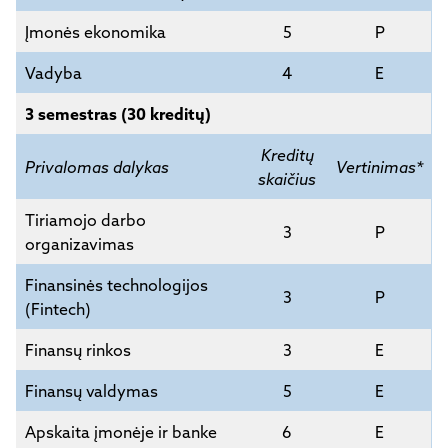
Įmonės ekonomika
5
P
Vadyba
4
E
3 semestras (30 kreditų)
Kreditų
Privalomas dalykas
Vertinimas*
skaičius
Tiriamojo darbo
3
P
organizavimas
Finansinės technologijos
3
P
(Fintech)
Finansų rinkos
3
E
Finansų valdymas
5
E
Apskaita įmonėje ir banke
6
E