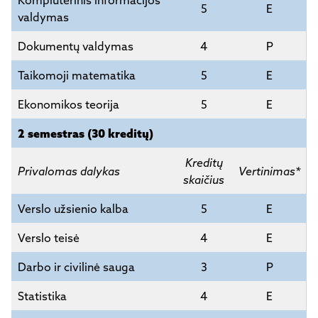
Kompiuterinis informacijos
5
E
valdymas
Dokumentų valdymas
4
P
Taikomoji matematika
5
E
Ekonomikos teorija
5
E
2 semestras (30 kreditų)
Kreditų
Privalomas dalykas
Vertinimas*
skaičius
Verslo užsienio kalba
5
E
Verslo teisė
4
E
Darbo ir civilinė sauga
3
P
Statistika
4
E