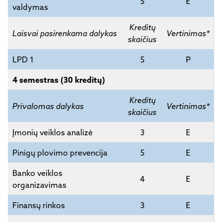
5
E
valdymas
Kreditų
Laisvai pasirenkama dalykas
Vertinimas*
skaičius
LPD 1
5
P
4 semestras (30 kreditų)
Kreditų
Privalomas dalykas
Vertinimas*
skaičius
Įmonių veiklos analizė
3
E
Pinigų plovimo prevencija
5
E
Banko veiklos
4
E
organizavimas
Finansų rinkos
3
E