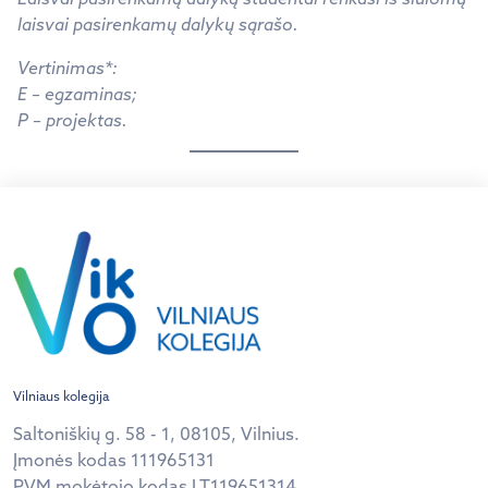
laisvai pasirenkamų dalykų sąrašo.
Vertinimas*
:
E – egzaminas;
P – projektas.
Vilniaus kolegija
Saltoniškių g. 58 - 1, 08105, Vilnius.
Įmonės kodas 111965131
PVM mokėtojo kodas LT119651314