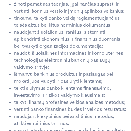
žinoti pamatines teorijas, įgalinančias suprasti ir
vertinti išorinius verslo ir įmonių aplinkos veiksnius;
tinkamai taikyti banko veiklą reglamentuojančius
teisės aktus bei kitus norminius dokumentus;
naudojant šiuolaikinius įrankius, sisteminti,
apibendrinti ekonominius ir finansinius duomenis
bei tvarkyti organizacijos dokumentaciją;
naudoti šiuolaikines informacines ir kompiuterines
technologijas elektroninių bankinių paslaugų
valdymo srityje;
išmanyti bankinius produktus ir paslaugas bei
mokėti juos valdyti ir pasiūlyti klientams;
teikti siūlymus banko klientams finansavimo,
investavimo ir rizikos valdymo klausimais;
taikyti finansų profesinės veiklos analizės metodus;
vertinti banko finansinės būklės ir veiklos rezultatus;
naudojant kiekybinius bei analitinius metodus,
atlikti empirinius tyrimus;
suvokti atsakomybę už savo veiklą bei jos rezultatų