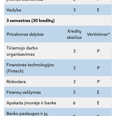
Vadyba
3
E
3 semestras (30 kreditų)
Kreditų
Privalomas dalykas
Vertinimas*
skaičius
Tiriamojo darbo
3
P
organizavimas
Finansinės technologijos
3
P
(Fintech)
Rinkodara
3
P
Finansų valdymas
5
E
Apskaita įmonėje ir banke
6
E
Banko paslaugos ir jų