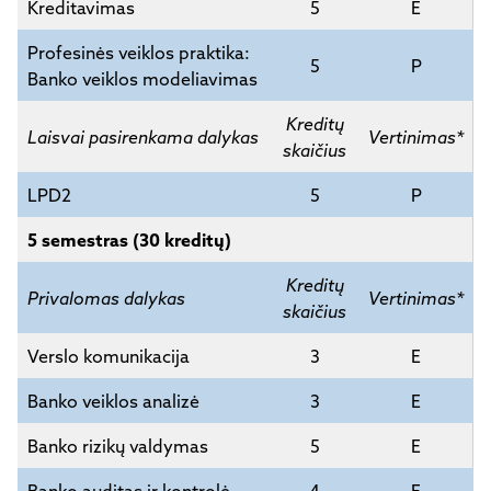
Kreditavimas
5
E
Profesinės veiklos praktika:
5
P
Banko veiklos modeliavimas
Kreditų
Laisvai pasirenkama dalykas
Vertinimas*
skaičius
LPD2
5
P
5 semestras (30 kreditų)
Kreditų
Privalomas dalykas
Vertinimas*
skaičius
Verslo komunikacija
3
E
Banko veiklos analizė
3
E
Banko rizikų valdymas
5
E