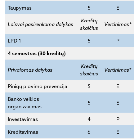
Taupymas
5
E
Kreditų
Laisvai pasirenkama dalykas
Vertinimas*
skaičius
LPD 1
5
P
4 semestras (30 kreditų)
Kreditų
Privalomas dalykas
Vertinimas*
skaičius
Pinigų plovimo prevencija
5
E
Banko veiklos
5
E
organizavimas
Investavimas
4
P
Kreditavimas
6
E