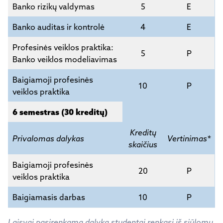
Banko rizikų valdymas
5
E
Banko auditas ir kontrolė
4
E
Profesinės veiklos praktika:
5
P
Banko veiklos modeliavimas
Baigiamoji profesinės
10
P
veiklos praktika
6 semestras (30 kreditų)
Kreditų
Privalomas dalykas
Vertinimas*
skaičius
Baigiamoji profesinės
20
P
veiklos praktika
Baigiamasis darbas
10
P
Laisvai pasirenkamą dalyką studentai renkasi iš siūlomų