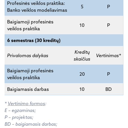
Profesinės veiklos praktika:
5
P
Banko veiklos modeliavimas
Baigiamoji profesinės
10
P
veiklos praktika
6 semestras (30 kreditų)
Kreditų
Privalomas dalykas
Vertinimas*
skaičius
Baigiamoji profesinės
20
P
veiklos praktika
Baigiamasis darbas
10
BD
*
Vertinimo formos
:
E – egzaminas;
P – projektas;
BD – baigiamasis darbas;