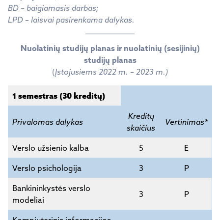
BD – baigiamasis darbas;
LPD – laisvai pasirenkama dalykas.
Nuolatinių studijų planas ir nuolatinių (sesijinių)
studijų planas
(
Įstojusiems 2022 m. – 2023 m.)
1 semestras (30 kreditų)
Kreditų
Privalomas dalykas
Vertinimas*
skaičius
Verslo užsienio kalba
5
E
Verslo psichologija
3
P
Bankininkystės verslo
3
P
modeliai