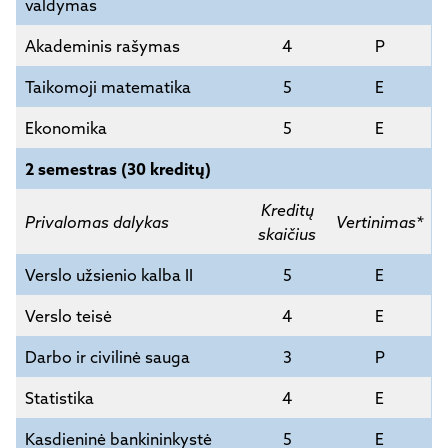
valdymas
Akademinis rašymas
4
P
Taikomoji matematika
5
E
Ekonomika
5
E
2 semestras (30 kreditų)
Kreditų
Privalomas dalykas
Vertinimas*
skaičius
Verslo užsienio kalba II
5
E
Verslo teisė
4
E
Darbo ir civilinė sauga
3
P
Statistika
4
E
Kasdieninė bankininkystė
5
E