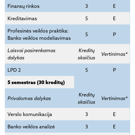
Finansų rinkos
3
E
Kreditavimas
5
E
Profesinės veiklos praktika:
5
P
Banko veiklos modeliavimas
Laisvai pasirenkamas
Kreditų
Vertinimas*
dalykas
skaičius
LPD 2
5
P
5 semestras (30 kreditų)
Kreditų
Privalomas dalykas
Vertinimas*
skaičius
Verslo komunikacija
3
E
Banko veiklos analizė
3
E