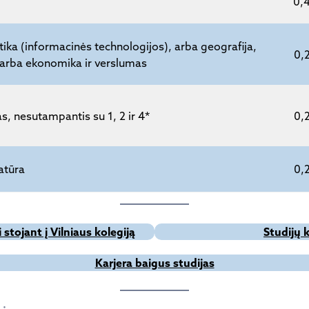
0,
atika (informacinės technologijos), arba geografija,
0,
 arba ekonomika ir verslumas
as, nesutampantis su 1, 2 ir 4*
0,
ratūra
0,
stojant į Vilniaus kolegiją
Studijų 
Karjera baigus studijas