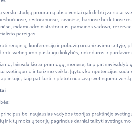
bės
ų verslo studijų programą absolventai gali dirbti įvairiose s
ti viešbučiuose, restoranuose, kavinėse, baruose bei kituose 
onėse, eidami administratoriaus, pamainos vadovo, rezervac
ialisto pareigas.
rbti renginių, konferencijų ir pobūvių organizavimo srityje, p
t dirbti svetingumo paslaugų kokybės, rinkodaros ir pardavimų
turizmo, laisvalaikio ar pramogų įmonėse, taip pat savivaldybių 
 su svetingumo ir turizmo veikla. Įgytos kompetencijos sudar
e aplinkoje, taip pat kurti ir plėtoti nuosavą svetingumo verslą
tai
bės:
 principus bei naujausias vadybos teorijas praktinėje sveting
ių ir kitų mokslų teorijų pagrindus darniai taikyti svetingum