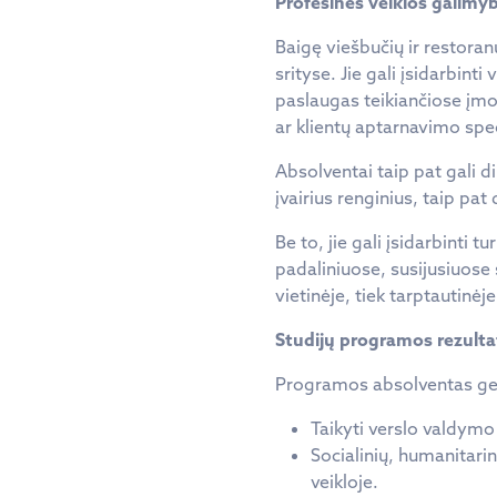
Profesinės veiklos galimy
Baigę viešbučių ir restoran
srityse. Jie gali įsidarbin
paslaugas teikiančiose įm
ar klientų aptarnavimo spec
Absolventai taip pat gali di
įvairius renginius, taip pa
Be to, jie gali įsidarbinti 
padaliniuose, susijusiuose
vietinėje, tiek tarptautinėj
Studijų programos rezulta
Programos absolventas ge
Taikyti verslo valdymo
Socialinių, humanitarin
veikloje.