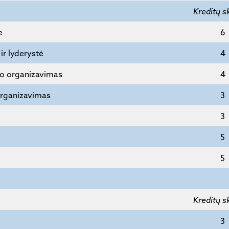
Kreditų s
e
6
ir lyderystė
4
mo organizavimas
4
organizavimas
3
3
5
5
Kreditų s
3