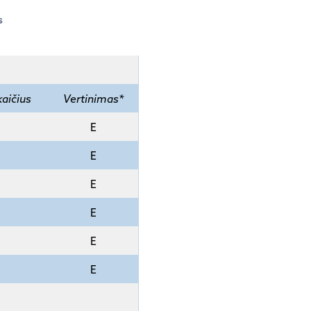
s
kaičius
Vertinimas*
E
E
E
E
E
E