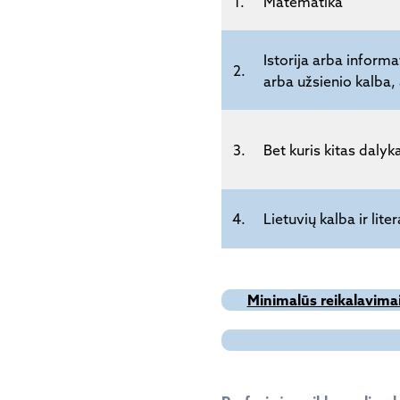
1.
Matematika
Istorija arba inform
2.
arba užsienio kalba,
3.
Bet kuris kitas dalyk
4.
Lietuvių kalba ir lite
Minimalūs reikalavimai 