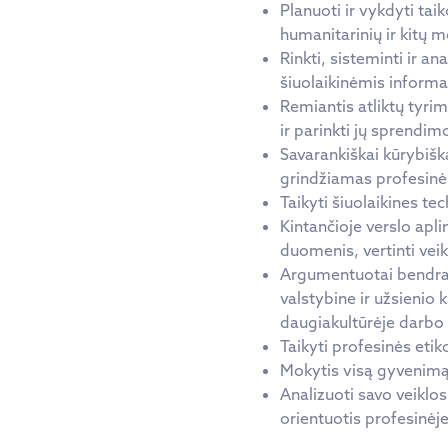
Planuoti ir vykdyti tai
humanitarinių ir kitų m
Rinkti, sisteminti ir a
šiuolaikinėmis inform
Remiantis atliktų tyri
ir parinkti jų sprendim
Savarankiškai kūrybiškai
grindžiamas profesinė
Taikyti šiuolaikines t
Kintančioje verslo apli
duomenis, vertinti veik
Argumentuotai bendrauti
valstybine ir užsienio k
daugiakultūrėje darbo 
Taikyti profesinės etik
Mokytis visą gyvenimą,
Analizuoti savo veiklos 
orientuotis profesinėje 