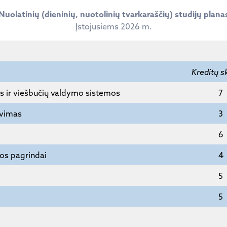
Nuolatinių (dieninių, nuotolinių tvarkaraščių) studijų plana
Įstojusiems 2026 m.
Kreditų s
 ir viešbučių valdymo sistemos
7
avimas
3
6
tos pagrindai
4
5
5