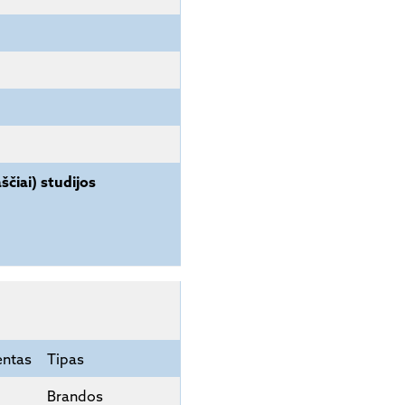
ščiai) studijos
entas
Tipas
Brandos