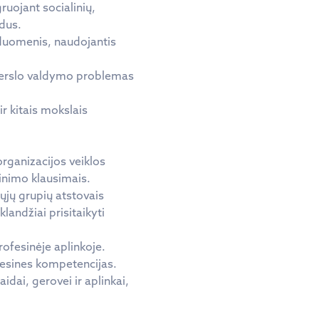
ruojant socialinių,
odus.
s duomenis, naudojantis
o verslo valdymo problemas
ir kitais mokslais
organizacijos veiklos
ulinimo klausimais.
tųjų grupių atstovais
landžiai prisitaikyti
rofesinėje aplinkoje.
fesines kompetencijas.
idai, gerovei ir aplinkai,