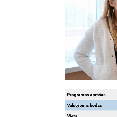
Programos aprašas
Valstybinis kodas
Vieta