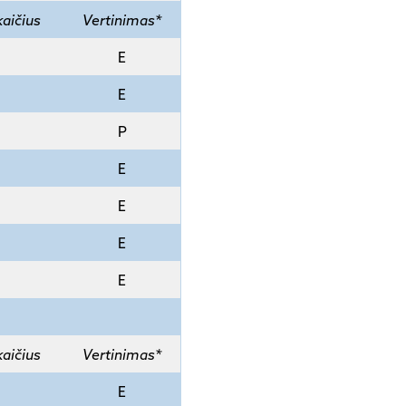
kaičius
Vertinimas*
E
E
P
E
E
E
E
kaičius
Vertinimas*
E