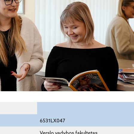
6531LX047
Verslo vadybos fakultetas