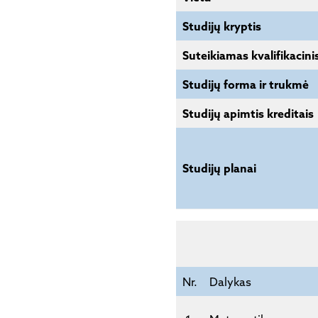
Studijų kryptis
Suteikiamas kvalifikacinis
Studijų forma ir trukmė
Studijų apimtis kreditais
Studijų planai
Nr.
Dalykas