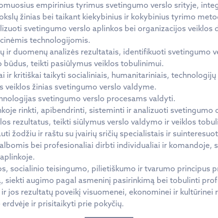
komuosius empirinius tyrimus svetingumo verslo srityje, integ
okslų žinias bei taikant kiekybinius ir kokybinius tyrimo met
nalizuoti svetingumo verslo aplinkos bei organizacijos veiklo
acinėmis technologijomis.
mų ir duomenų analizės rezultatais, identifikuoti svetingum
o būdus, teikti pasiūlymus veiklos tobulinimui.
 ir kritiškai taikyti socialiniais, humanitariniais, technologijų 
s veiklos žinias svetingumo verslo valdyme.
echnologijas svetingumo verslo procesams valdyti.
nkoje rinkti, apibendrinti, sisteminti ir analizuoti svetingumo 
los rezultatus, teikti siūlymus verslo valdymo ir veiklos tob
 žodžiu ir raštu su įvairių sričių specialistais ir suinteresuo
albomis bei profesionaliai dirbti individualiai ir komandoje, sk
aplinkoje.
os, socialinio teisingumo, pilietiškumo ir tvarumo principus p
 siekti augimo pagal asmeninį pasirinkimą bei tobulinti pro
ir jos rezultatų poveikį visuomenei, ekonominei ir kultūrinei ra
erdvėje ir prisitaikyti prie pokyčių.