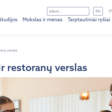
Ieškoti:
S
EN
Studijos
Mokslas ir menas
Tarptautiniai ryšiai
ranų verslas
ir restoranų verslas