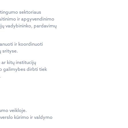
vetingumo sektoriaus
maitinimo ir apgyvendinimo
ijų vadybininko, pardavimų
lanuoti ir koordinuoti
 srityse.
ar kitų institucijų
o galimybes dirbti tiek
.
umo veikloje.
o verslo kūrimo ir valdymo