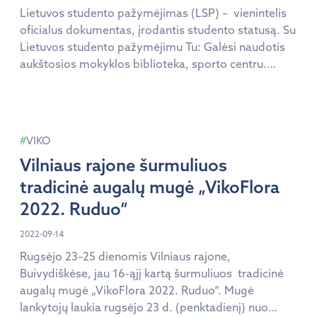
Lietuvos studento pažymėjimas (LSP) – vienintelis
oficialus dokumentas, įrodantis studento statusą. Su
Lietuvos studento pažymėjimu Tu: Galėsi naudotis
aukštosios mokyklos biblioteka, sporto centru.
Naudosiesi viešojo transporto lengvatomis. Tai
vienintelis pažymėjimas būtinas ir galiojantis visų
studijų laikotarpiu. Nepamiršk, jog Lietuvos
studento pažymėjimas (LSP) reikalingas ne tik
VIKO
naudojantis aukštosios mokyklos privalumais, bet ir
Vilniaus rajone šurmuliuos
kolekcionuojant partnerių nuolaidas! Visą […]
tradicinė augalų mugė „VikoFlora
2022. Ruduo“
2022-09-14
Rugsėjo 23–25 dienomis Vilniaus rajone,
Buivydiškėse, jau 16-ąjį kartą šurmuliuos tradicinė
augalų mugė „VikoFlora 2022. Ruduo“. Mugė
lankytojų laukia rugsėjo 23 d. (penktadienį) nuo