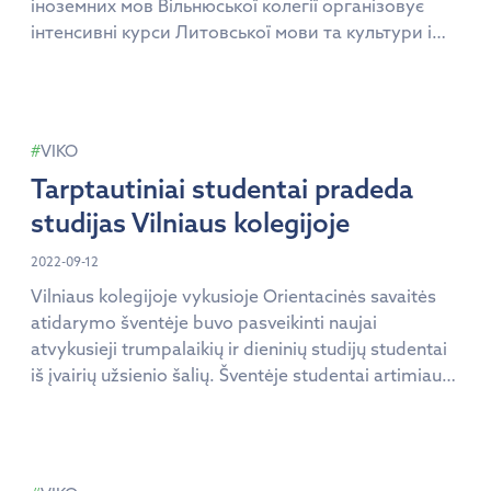
іноземних мов Вільнюської колегії організовує
інтенсивні курси Литовської мови та культури i
запрошує громадян України: студентів,
викладачів, вчителів, науковців вихователів
дитячих садків, хто виїхали (після 24 лютого 2022
року) з України до Литви через військові дії
VIKO
Російської Федерації в Україні, вивчати литовську
Tarptautiniai studentai pradeda
мову та знайомитися з культура країни […]
studijas Vilniaus kolegijoje
2022-09-12
Vilniaus kolegijoje vykusioje Orientacinės savaitės
atidarymo šventėje buvo pasveikinti naujai
atvykusieji trumpalaikių ir dieninių studijų studentai
iš įvairių užsienio šalių. Šventėje studentai artimiau
susipažino vieni su kitais ir kolegijos bendruomene,
taip pat daugiau sužinojo apie teikiamas studijų ir
bendrabučio paslaugas. Visą Orientavimosi savaitę
tarptautiniai studentai gaus daugiau informacijos