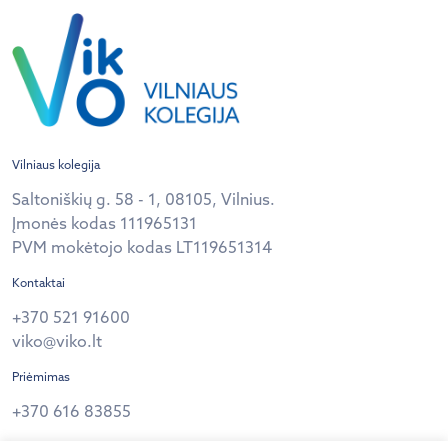
Elektronikos ir informatikos fakulteto dekanas doc.
dr. Romanas Tumasonis (el. […]
Vilniaus kolegija
Saltoniškių g. 58 - 1, 08105, Vilnius.
Įmonės kodas 111965131
PVM mokėtojo kodas LT119651314
Kontaktai
+370 521 91600
viko@viko.lt
Priėmimas
+370 616 83855