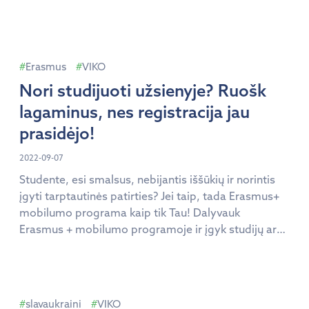
Laidos tema – kaip verslumas ugdomas mokykloje,
apie marketingo pradmenis ir praktinį žinių
pritaikymą dirbant su mokiniais, apie parengtą naują
mokomąją medžiagą mokytojams ir ne tik tai.
Erasmus
VIKO
Vilniaus kolegijos […]
Nori studijuoti užsienyje? Ruošk
lagaminus, nes registracija jau
prasidėjo!
2022-09-07
Studente, esi smalsus, nebijantis iššūkių ir norintis
įgyti tarptautinės patirties? Jei taip, tada Erasmus+
mobilumo programa kaip tik Tau! Dalyvauk
Erasmus + mobilumo programoje ir įgyk studijų ar
praktikos patirties užsienyje. Studentai gali rinktis iš
daugiau nei 30 šalių ir 229 studijų institucijų.
Pagrindiniai atrankos kriterijai: Ankstesnių mokslo
metų akademinės veiklos rezultatai; Užsienio kalbos
slavaukraini
VIKO