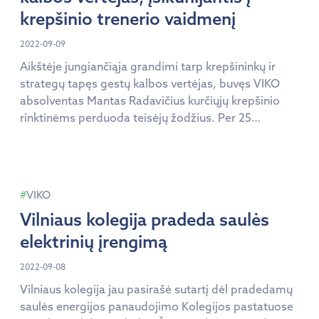
krepšinio trenerio vaidmenį
2022-09-09
Aikštėje jungiančiąja grandimi tarp krepšininkų ir
strategų tapęs gestų kalbos vertėjas, buvęs VIKO
absolventas Mantas Radavičius kurčiųjų krepšinio
rinktinėms perduoda teisėjų žodžius. Per 25
gyvenimo metus Mantas įgijo ne tik vertėjavimo
patirties įvairiose srityse, bet ir spėjo išbandyti
Lietuvių gestų kalbos vertėjų asociacijos prezidento
kėdę. Būdamas vos 22 metų, jis pakeitė dešimtmetį
VIKO
asociacijai vadovavusią Ramunę […]
Vilniaus kolegija pradeda saulės
elektrinių įrengimą
2022-09-08
Vilniaus kolegija jau pasirašė sutartį dėl pradedamų
saulės energijos panaudojimo Kolegijos pastatuose