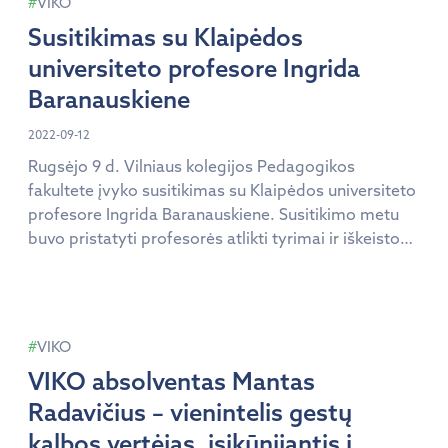
VIKO
apie Kolegijos paslaugas – biblioteką, sporto
Susitikimas su Klaipėdos
treniruoklių […]
universiteto profesore Ingrida
Baranauskiene
2022-09-12
Rugsėjo 9 d. Vilniaus kolegijos Pedagogikos
fakultete įvyko susitikimas su Klaipėdos universiteto
profesore Ingrida Baranauskiene. Susitikimo metu
buvo pristatyti profesorės atlikti tyrimai ir iškeistos
knygos: „Negalia ir sveikatos priežiūra“,
„Postpozityvistinė prieiga negalios tyrimuose“,
„Teisės į sveikatos priežiūrą paradoksas“. Profesorė
teigia, kad „kiekvienos sveikatos priežiūros padėtis,
VIKO
kai įstatymus ir praktiką veikia įvairios aplinkos ir
VIKO absolventas Mantas
kontekstai, aktualūs […]
Radavičius – vienintelis gestų
kalbos vertėjas, įsikūnijantis į