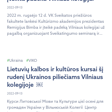
2022-09-13
2022 m. rugsėjo 12 d. VK Sveikatos priežiūros
fakultete lankėsi Kultūrizmo akademijos prezidentas
Remigijus Bimba ir įteikė padėką Vilniaus kolegijai už
pagalbą organizuojant Sveikatingumo seminarą ir
forumą. Viešnagės metu svečias su SPF
administracija aptarė tolimesnes bendradarbiavimo
galimybes. 2022 m. rugsėjo mėn. 10 d. Kultūrizmo
akademijos organizuotame sveikatingumo
Ukraina
VIKO
profesionalų forume nuo VK SPF dalyvavo Gabrielė
Lietuvių kalbos ir kultūros kursai šį
Turlinskienė, […]
rudenį Ukrainos piliečiams Vilniaus
kolegijoje ￼
2022-09-13
Курси Литовської Мови та Культури цієї осені для
громадян України у Вільнюській Колегії Центр