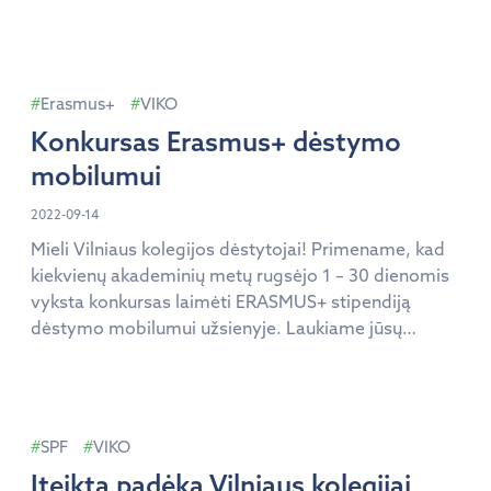
10.00 iki 19.00 val., rugsėjo 24 d. (šeštadienį) nuo
8.00 iki 19.00 val. ir rugsėjo 25 d. (sekmadienį) nuo
8.00 iki 15.00 val. Apie augalų mugę, jos istoriją ir ką
joje […]
Erasmus+
VIKO
Konkursas Erasmus+ dėstymo
mobilumui
2022-09-14
Mieli Vilniaus kolegijos dėstytojai! Primename, kad
kiekvienų akademinių metų rugsėjo 1 – 30 dienomis
vyksta konkursas laimėti ERASMUS+ stipendiją
dėstymo mobilumui užsienyje. Laukiame jūsų
paraiškų! Nepraleiskite puikios galimybės!
SPF
VIKO
Įteikta padėka Vilniaus kolegijai