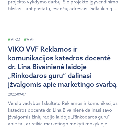
projekto vykdymo darbų. Šio projekto įgyvendinimo
tikslas – ant pastatų, esančių adresais Didlaukio g.
45, Vilniuje ir Didlaukio g. 49, Vilniuje įrengti saulės
elektrines, kurių bendra galia būtų 288 kW. Įrengus
saulės elektrines Vilniaus kolegija prisidės prie
šiltnamio efektą sukeliančių dujų kiekio mažinimo.
VIKO
VVF
[…]
VIKO VVF Reklamos ir
komunikacijos katedros docentė
dr. Lina Bivainienė laidoje
„Rinkodaros guru“ dalinasi
įžvalgomis apie marketingo svarbą
2022-09-07
Verslo vadybos fakulteto Reklamos ir komunikacijos
katedros docentė dr. Lina Bivainienė dalinasi savo
įžvalgomis žinių radijo laidoje „Rinkodaros guru“
apie tai, ar reikia marketingo mokyti mokykloje.