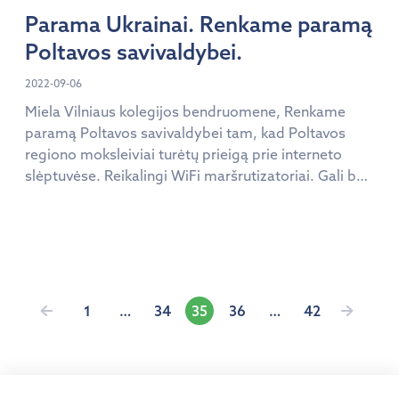
žinios; Priimančios […]
Parama Ukrainai. Renkame paramą
Poltavos savivaldybei.
2022-09-06
Miela Vilniaus kolegijos bendruomene, Renkame
paramą Poltavos savivaldybei tam, kad Poltavos
regiono moksleiviai turėtų prieigą prie interneto
slėptuvėse. Reikalingi WiFi maršrutizatoriai. Gali būti
ir ne nauji, bet veikiantys. Naujų maršrutizatorių
pavyzdžiai:
https://www.topocentras.lt/kompiuteriai-ir-
plansetes/tinklo-
iranga/marsrutizatoriai/marsrutizatorius-tp-link-
archer-c20-802-11ac-733mbps.html
Įrašų
1
…
34
35
36
…
42
https://www.ogmina.lt/lt/marsrutizatorius-tp-link-
dual-band-archer-c54-802-11ac-dvieju-dazniu
puslapiavim
Parama renkama iki 09.16 d. Vilniaus kolegijos
Elektronikos ir informatikos fakultete. Kontaktai: