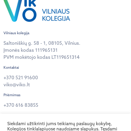
Vilniaus kolegija
Saltoniškių g. 58 - 1, 08105, Vilnius.
Įmonės kodas 111965131
PVM mokėtojo kodas LT119651314
Kontaktai
+370 521 91600
viko@viko.lt
Priėmimas
+370 616 83855
Privatumo politika
Siekdami užtikrinti jums teikiamų paslaugų kokybę,
Sekite mus
Kolegijos tinklalapiuose naudojame slapukus. Tęsdami