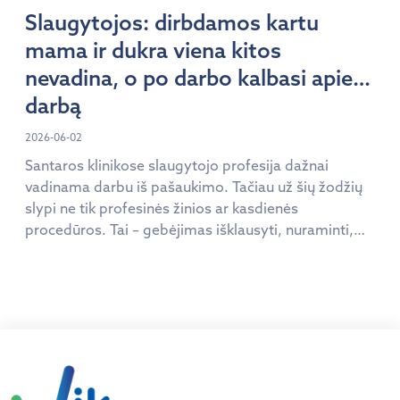
Slaugytojos: dirbdamos kartu
mama ir dukra viena kitos
nevadina, o po darbo kalbasi apie…
darbą
2026-06-02
Santaros klinikose slaugytojo profesija dažnai
vadinama darbu iš pašaukimo. Tačiau už šių žodžių
slypi ne tik profesinės žinios ar kasdienės
procedūros. Tai – gebėjimas išklausyti, nuraminti,
išbūti šalia žmogaus tada, kai jam sunkiausia.
Tarptautinės slaugytojų dienos proga Vilniaus
universiteto ligoninė Santaros klinikos pradeda
slaugytojų istorijų ciklą – atvirų pasakojimų seriją
apie žmones, kurie kasdien rūpinasi […]