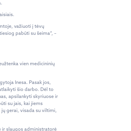
a.
isiais.
mtoje, važiuoti į tėvų
tiesiog pabūti su šeima“, –
 neužtenka vien medicininių
ugytoja Inesa. Pasak jos,
laikyti šio darbo. Dėl to
as, apsilankyti skyriuose ir
ūti su jais, kai jiems
 jų gerai, visada su viltimi,
 ir slaugos administratorė