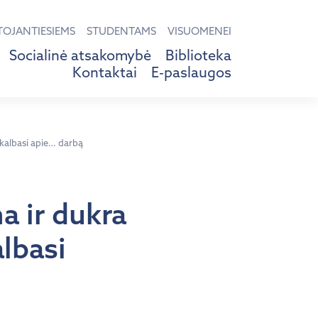
TOJANTIESIEMS
STUDENTAMS
VISUOMENEI
Socialinė atsakomybė
Biblioteka
Kontaktai
E-paslaugos
kalbasi apie… darbą
a ir dukra
albasi