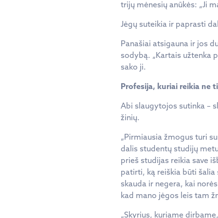
trijų mėnesių anūkės: „Ji m
Jėgų suteikia ir paprasti d
Panašiai atsigauna ir jos du
sodybą. „Kartais užtenka pa
sako ji.
Profesija, kuriai reikia ne t
Abi slaugytojos sutinka – sl
žinių.
„Pirmiausia žmogus turi supr
dalis studentų studijų met
prieš studijas reikia save i
patirti, ką reiškia būti šal
skauda ir negera, kai norėsi
kad mano jėgos leis tam žm
„Skyrius, kuriame dirbame,