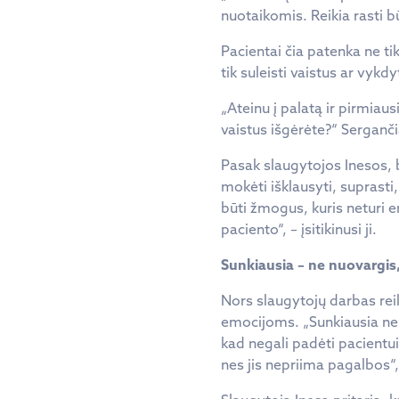
nuotaikomis. Reikia rasti būd
Pacientai čia patenka ne ti
tik suleisti vaistus ar vyk
„Ateinu į palatą ir pirmiau
vaistus išgėrėte?“ Serganč
Pasak slaugytojos Inesos, b
mokėti išklausyti, suprasti,
būti žmogus, kuris neturi 
paciento“, – įsitikinusi ji.
Sunkiausia – ne nuovargis
Nors slaugytojų darbas reik
emocijoms. „Sunkiausia ne 
kad negali padėti pacientui 
nes jis nepriima pagalbos“,