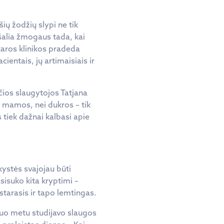
ių žodžių slypi ne tik
 šalia žmogaus tada, kai
taros klinikos pradeda
ientais, jų artimaisiais ir
nčios slaugytojos Tatjana
i mamos, nei dukros – tik
s tiek dažnai kalbasi apie
kystės svajojau būti
sisuko kita kryptimi –
starasis ir tapo lemtingas.
tuo metu studijavo slaugos