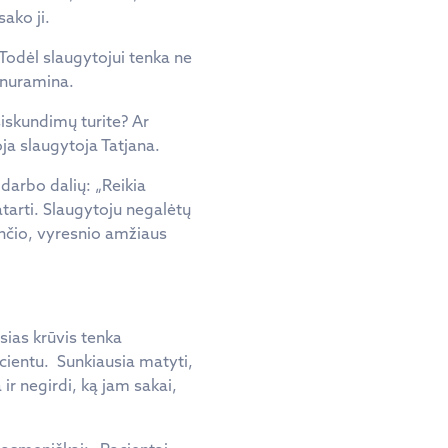
sako ji.
 Todėl slaugytojui tenka ne
s nuramina.
siskundimų turite? Ar
ja slaugytoja Tatjana.
darbo dalių: „Reikia
patarti. Slaugytoju negalėtų
nčio, vyresnio amžiaus
sias krūvis tenka
cientu. Sunkiausia matyti,
ir negirdi, ką jam sakai,