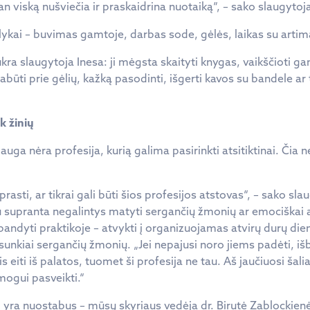
an viską nušviečia ir praskaidrina nuotaiką“, – sako slaugytoj
alykai – buvimas gamtoje, darbas sode, gėlės, laikas su artima
kra slaugytoja Inesa: ji mėgsta skaityti knygas, vaikščioti ga
būti prie gėlių, kažką pasodinti, išgerti kavos su bandele ar 
ik žinių
auga nėra profesija, kurią galima pasirinkti atsitiktinai. Čia
asti, ar tikrai gali būti šios profesijos atstovas“, – sako sla
u supranta negalintys matyti sergančių žmonių ar emociškai at
šbandyti praktikoje – atvykti į organizuojamas atvirų durų dien
ia sunkiai sergančių žmonių. „Jei nepajusi noro jiems padėti, išb
s eiti iš palatos, tuomet ši profesija ne tau. Aš jaučiuosi šalia
ogui pasveikti.“
 yra nuostabus – mūsų skyriaus vedėja dr. Birutė Zablockienė