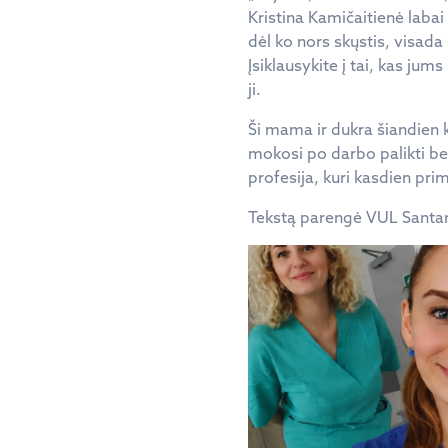
Kristina Kamičaitienė labai 
dėl ko nors skųstis, visada
Įsiklausykite į tai, kas ju
ji.
Ši mama ir dukra šiandien k
mokosi po darbo palikti be
profesija, kuri kasdien pr
Tekstą parengė VUL Santaro