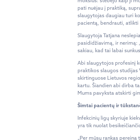
mokslus: stebėjo kaip ji mo
pati nuėjau į praktiką, sup
slaugytojas daugiau turi k
pacientą, bendrauti, atlik
Slaugytoja Tatjana neslepia
pasididžiavimą, ir nerimą: „I
sakiau, kad tai labai sunkus
Abi slaugytojos profesinį 
praktikos slaugos studijas 
skirtinguose Lietuvos regio
kartu. Šiandien abi dirba 
Mums pavyksta atskirti gimi
Šimtai pacientų ir tūkstan
Infekcinių ligų skyriuje ki
yra tik nuolat besikeičianč
„Per mūsų rankas pereina tū