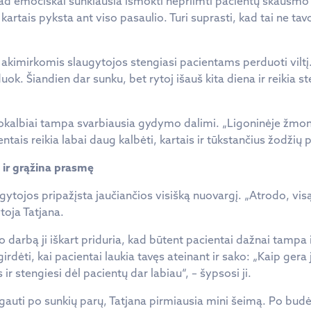
 kad emociškai sunkiausia išmokti nepriimti pacientų skausmo
kartais pyksta ant viso pasaulio. Turi suprasti, kad tai ne tavo
s akimirkomis slaugytojos stengiasi pacientams perduoti viltį
ok. Šiandien dar sunku, bet rytoj išauš kita diena ir reikia st
pokalbiai tampa svarbiausia gydymo dalimi. „Ligoninėje žmo
tais reikia labai daug kalbėti, kartais ir tūkstančius žodžių pe
t ir grąžina prasmę
gytojos pripažįsta jaučiančios visišką nuovargį. „Atrodo, vis
toja Tatjana.
darbą ji iškart priduria, kad būtent pacientai dažnai tampa 
girdėti, kai pacientai laukia tavęs ateinant ir sako: „Kaip gera 
 ir stengiesi dėl pacientų dar labiau“, – šypsosi ji.
gauti po sunkių parų, Tatjana pirmiausia mini šeimą. Po budėj