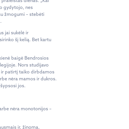
 praleistas dienas. „Kai
uo gydytojo, nes
 su žmogumi – stebėti
.
 jai sukėlė ir
irinko šį kelią. Bet kartu
ikienė baigė Bendrosios
egijoje. Nors studijavo
 ir patirtį taiko dirbdamos
Darbe nėra mamos ir dukros.
 šypsosi jos.
 darbe nėra monotonijos –
ausmais ir, žinoma,