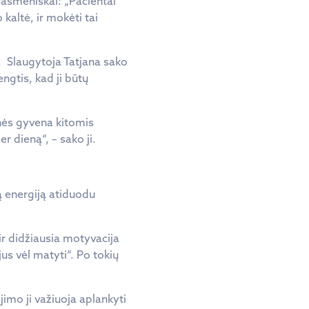
 asmeniškai: „Pacientai
 kaltė, ir mokėti tai
. Slaugytoja Tatjana sako
engtis, kad ji būtų
nės gyvena kitomis
r dieną“, – sako ji.
ą energiją atiduodu
ir didžiausia motyvacija
jus vėl matyti“. Po tokių
imo ji važiuoja aplankyti