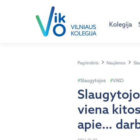
Kolegija
Pagrindinis
Naujienos
Sla
Slaugytojos
VIKO
Slaugytojo
viena kito
apie… dar