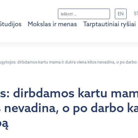
Ieškoti:
S
EN
Studijos
Mokslas ir menas
Tarptautiniai ryšiai
ugytojos: dirbdamos kartu mama ir dukra viena kitos nevadina, o po darbo 
s: dirbdamos kartu mam
s nevadina, o po darbo k
bą