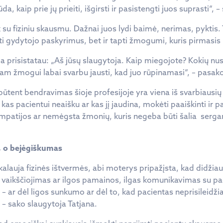
a, kaip prie jų prieiti, išgirsti ir pasistengti juos suprasti“, – 
k su fiziniu skausmu. Dažnai juos lydi baimė, nerimas, pyktis.
dyti gydytojo paskyrimus, bet ir tapti žmogumi, kuris pirmasi
sia prisistatau: „Aš jūsų slaugytoja. Kaip miegojote? Kokių nu
iam žmogui labai svarbu jausti, kad juo rūpinamasi“, – pasako
ūtent bendravimas šioje profesijoje yra viena iš svarbiausių 
 kas pacientui neaišku ar kas jį jaudina, mokėti paaiškinti ir 
empatijos ar nemėgsta žmonių, kuris negeba būti šalia serga
, o bejėgiškumas
alauja fizinės ištvermės, abi moterys pripažįsta, kad didžiau
vaikščiojimas ar ilgos pamainos, ilgas komunikavimas su pa
– ar dėl ligos sunkumo ar dėl to, kad pacientas neprisileidžia 
 – sako slaugytoja Tatjana.