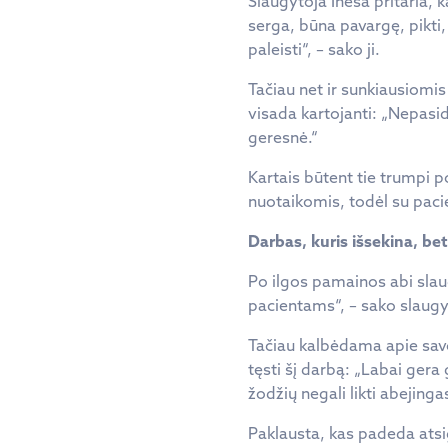
Slaugytoja Inesa pritaria,
serga, būna pavargę, pikti, 
paleisti“, – sako ji.
Tačiau net ir sunkiausiomi
visada kartojanti: „Nepasidu
geresnė.“
Kartais būtent tie trumpi 
nuotaikomis, todėl su pacien
Darbas, kuris išsekina, be
Po ilgos pamainos abi slau
pacientams“, – sako slaugy
Tačiau kalbėdama apie savo 
tęsti šį darbą: „Labai gera 
žodžių negali likti abejingas
Paklausta, kas padeda atsi