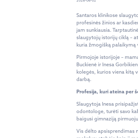
2026-06-02
Santaros klinikose slaugyto
profesinės žinios ar kasdie
jam sunkiausia. Tarptautin
slaugytojų istorijų ciklą – 
kuria žmogišką palaikymą v
Pirmojoje istorijoje – mama 
Buckienė ir Inesa Gorbikien
kolegės, kurios viena kitą v
darbą.
Profesija, kuri ateina per š
Slaugytoja Inesa prisipažįs
odontologe, turėti savo kab
baigusi gimnaziją pirmuoju 
Vis dėlto apsisprendimas n