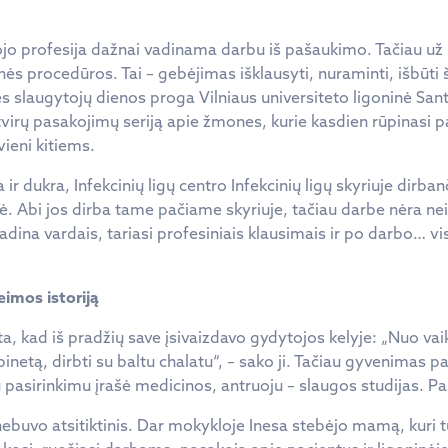
jo profesija dažnai vadinama darbu iš pašaukimo. Tačiau už š
nės procedūros. Tai – gebėjimas išklausyti, nuraminti, išbūti
ės slaugytojų dienos proga Vilniaus universiteto ligoninė San
atvirų pasakojimų seriją apie žmones, kurie kasdien rūpinasi pac
ieni kitiems.
ir dukra, Infekcinių ligų centro Infekcinių ligų skyriuje dirba
ė. Abi jos dirba tame pačiame skyriuje, tačiau darbe nėra ne
adina vardais, tariasi profesiniais klausimais ir po darbo… vi
eimos istoriją
ta, kad iš pradžių save įsivaizdavo gydytojos kelyje: „Nuo vai
inetą, dirbti su baltu chalatu“, – sako ji. Tačiau gyvenimas pa
pasirinkimu įrašė medicinos, antruoju – slaugos studijas. Pa
ebuvo atsitiktinis. Dar mokykloje Inesa stebėjo mamą, kuri 