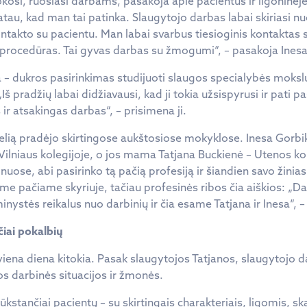
kosi, ruošiasi darbams, pasakoja apie pacientus ir ligoninėje
ratau, kad man tai patinka. Slaugytojo darbas labai skiriasi n
ontakto su pacientu. Man labai svarbus tiesioginis kontaktas
ti procedūras. Tai gyvas darbas su žmogumi“, – pasakoja Inesa
 – dukros pasirinkimas studijuoti slaugos specialybės mokslus
š pradžių labai didžiavausi, kad ji tokia užsispyrusi ir pati pas
 ir atsakingas darbas“, – prisimena ji.
kelią pradėjo skirtingose aukštosiose mokyklose. Inesa Gorb
Vilniaus kolegijoje, o jos mama Tatjana Buckienė – Utenos kol
nuose, abi pasirinko tą pačią profesiją ir šiandien savo žinias
tame pačiame skyriuje, tačiau profesinės ribos čia aiškios: „
nystės reikalus nuo darbinių ir čia esame Tatjana ir Inesa“, –
čiai pokalbių
ekviena diena kitokia. Pasak slaugytojos Tatjanos, slaugytojo
ios darbinės situacijos ir žmonės.
kstančiai pacientų – su skirtingais charakteriais, ligomis, sk