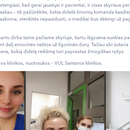
stengiasi, kad gerai jaustųsi ir pacientai, ir visas skyriaus p
 sakau – tik pažiūrėkite, kokia didelė žmonių komanda kasdien
ms sakoma, stenkitės nepasiduoti, o medikai bus dėkingi už pag
artu dirba tame pačiame skyriuje, kartu išgyvena sunkias paci
nt dalį emocinės naštos už ligoninės durų. Tačiau abi sutaria
imena, kokią didelę reikšmę turi paprastas žmogiškas ryšys.
s klinikos, nuotraukos – VUL Santaros klinikos.