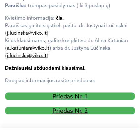
Paraiška:
trumpas pasiūlymas (iki 3 puslapių)
Kvietimo informacija:
čia
.
Paraiškas galite siųsti el. paštu: dr. Justynai Lučinskai
(
j.lucinska@viko.lt
)
Kilus klausimams, galite kreipkitės: dr. Alina Katunian
(
a.katunian@viko.lt
) arba dr. Justyna Lučinska
(
j.lucinska@viko.lt
)
Dažniausiai užduodami klausimai.
Daugiau informacijos rasite prieduose.
Priedas Nr. 1
Priedas Nr. 2