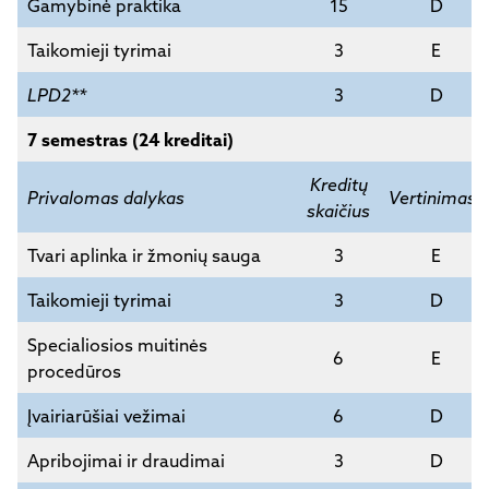
Gamybinė praktika
15
D
Taikomieji tyrimai
3
E
LPD2**
3
D
7 semestras (24 kreditai)
Kreditų
Privalomas dalykas
Vertinimas*
skaičius
Tvari aplinka ir žmonių sauga
3
E
Taikomieji tyrimai
3
D
Specialiosios muitinės
6
E
procedūros
Įvairiarūšiai vežimai
6
D
Apribojimai ir draudimai
3
D