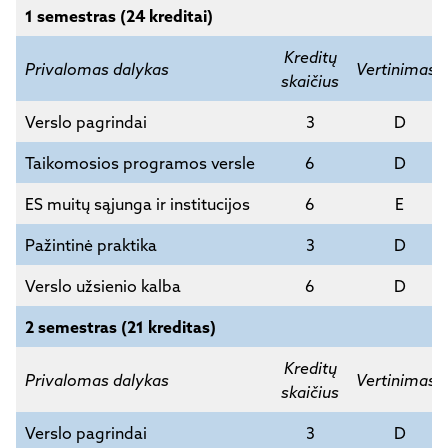
1 semestras (24 kreditai)
Kreditų
Privalomas dalykas
Vertinimas*
skaičius
Verslo pagrindai
3
D
Taikomosios programos versle
6
D
ES muitų sąjunga ir institucijos
6
E
Pažintinė praktika
3
D
Verslo užsienio kalba
6
D
2 semestras (21 kreditas)
Kreditų
Privalomas dalykas
Vertinimas*
skaičius
Verslo pagrindai
3
D