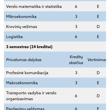
Verslo matematika ir statistika
6
E
Mikroekonomika
3
E
Krovinių vežimas
3
D
Logistika
6
E
3 semestras (24 kreditai)
Kreditų
Privalomas dalykas
Vertinimas*
skaičius
Profesinė komunikacija
3
D
Makroekonomika
3
E
Transporto vadyba ir verslo
6
D
organizavimas
Pardavimų valdymas
6
E