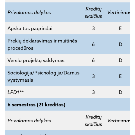
Kreditų
Privalomas dalykas
Vertinimas*
skaičius
Apskaitos pagrindai
3
E
Prekių deklaravimas ir muitinės
6
D
procedūros
Verslo projektų valdymas
6
D
Sociologija/Psichologija/Darnus
3
E
vystymasis
LPD1**
3
D
6 semestras (21 kreditas)
Kreditų
Privalomas dalykas
Vertinimas*
skaičius