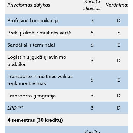
Kreditų
Privalomas dalykas
Vertinimas*
skaičius
Profesinė komunikacija
3
D
Prekių kilmė ir muitinės vertė
6
E
Sandėliai ir terminalai
6
E
Logistinių įgūdžių lavinimo
3
D
praktika
Transporto ir muitinės veiklos
6
E
reglamentavimas
Transporto geografija
3
D
LPD1**
3
D
4 semestras (30 kreditų)
Kreditų