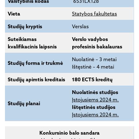
Valstybinis kodas
6531LX128
Vieta
Statybos fakultetas
Studijų kryptis
Verslas
Suteikiamas
Verslo vadybos
kvalifikacinis laipsnis
profesinis bakalauras
Nuolatinė – 3 metai
Studijų forma ir trukmė
Ištęstinė – 4 metai
Studijų apimtis kreditais
180 ECTS kreditų
Nuolatinės studijos
Įstojusiems 2024 m.
Studijų planai
Ištęstinės studijos
Įstojusiems 2024 m.
Konkursinio balo sandara