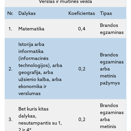
Verslas ir muitinės veikla
Nr.
Dalykas
Koeficientas
Tipas
Brandos
1.
Matematika
0,4
egzaminas
Istorija arba
informatika
Brandos
(informacinės
egzaminas
technologijos), arba
2.
0,2
arba
geografija, arba
metinis
užsienio kalba, arba
pažymys
ekonomika ir
verslumas
Brandos
Bet kuris kitas
egzaminas
dalykas,
3.
0,2
arba
nesutampantis su 1,
metinis
2 ir 4*