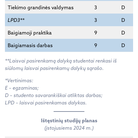
Tiekimo grandinės valdymas
3
D
LPD3**
3
D
Baigiamoji praktika
9
D
Baigiamasis darbas
9
D
**Laisvai pasirenkamą dalyką studentai renkasi iš
siūlomų laisvai pasirenkamų dalykų sąrašo.
*Vertinimas:
E – egzaminas;
D – studento savarankiškai atliktas darbas;
LPD – laisvai pasirenkamas dalykas.
Ištęstinių studijų planas
(įstojusiems 2024 m.)