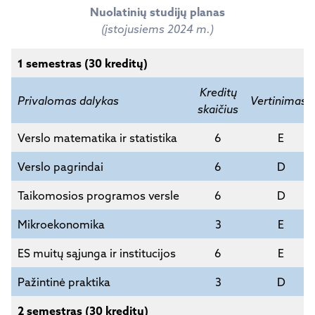
Nuolatinių studijų planas
(įstojusiems
2024
m.)
1 semestras (30 kreditų)
Kreditų
Privalomas dalykas
Vertinimas*
skaičius
Verslo matematika ir statistika
6
E
Verslo pagrindai
6
D
Taikomosios programos versle
6
D
Mikroekonomika
3
E
ES muitų sąjunga ir institucijos
6
E
Pažintinė praktika
3
D
2 semestras (30 kreditų)