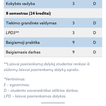
Kokybės vadyba
3
D
8 semestras (24 kreditai)
Tiekimo grandinės valdymas
3
D
LPD3**
3
D
Baigiamoji praktika
9
D
Baigiamasis darbas
9
D
**Laisvai pasirenkamą dalyką studentai renkasi iš
siūlomų laisvai pasirenkamų dalykų sąrašo.
*Vertinimas:
E – egzaminas;
D – studento savarankiškai atliktas darbas;
LPD – laisvai pasirenkamas dalykas.