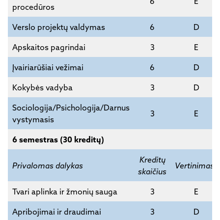
6
E
procedūros
Verslo projektų valdymas
6
D
Apskaitos pagrindai
3
E
Įvairiarūšiai vežimai
6
D
Kokybės vadyba
3
D
Sociologija/Psichologija/Darnus
3
E
vystymasis
6 semestras (30 kreditų)
Kreditų
Privalomas dalykas
Vertinimas*
skaičius
Tvari aplinka ir žmonių sauga
3
E
Apribojimai ir draudimai
3
D