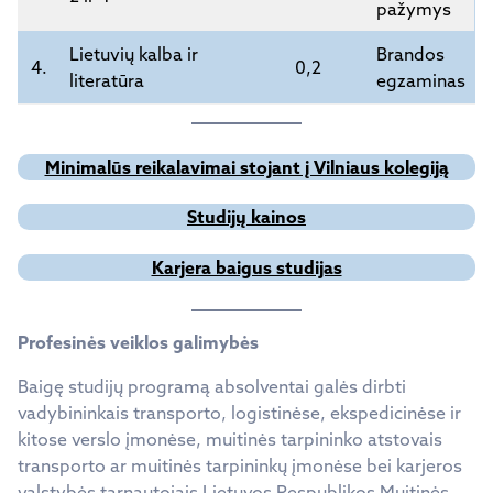
pažymys
Lietuvių kalba ir
Brandos
4.
0,2
literatūra
egzaminas
Minimalūs reikalavimai stojant į Vilniaus kolegiją
Studijų kainos
Karjera baigus studijas
Profesinės veiklos galimybės
Baigę studijų programą absolventai galės dirbti
vadybininkais transporto, logistinėse, ekspedicinėse ir
kitose verslo įmonėse, muitinės tarpininko atstovais
transporto ar muitinės tarpininkų įmonėse bei karjeros
valstybės tarnautojais Lietuvos Respublikos Muitinės