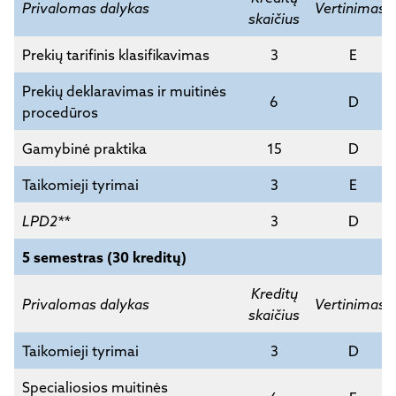
Privalomas dalykas
Vertinimas*
skaičius
Prekių tarifinis klasifikavimas
3
E
Prekių deklaravimas ir muitinės
6
D
procedūros
Gamybinė praktika
15
D
Taikomieji tyrimai
3
E
LPD2**
3
D
5 semestras (30 kreditų)
Kreditų
Privalomas dalykas
Vertinimas*
skaičius
Taikomieji tyrimai
3
D
Specialiosios muitinės