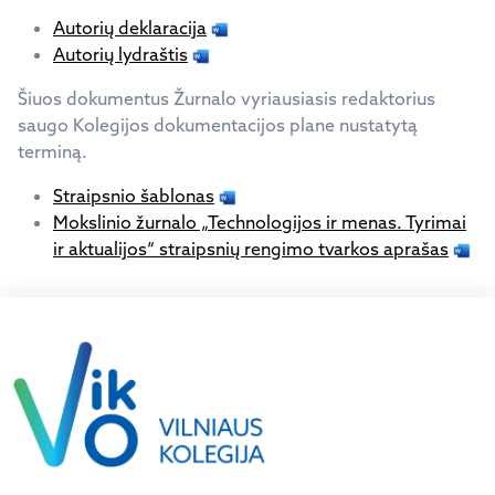
Autorių deklaracija
Autorių lydraštis
Šiuos dokumentus Žurnalo vyriausiasis redaktorius
saugo Kolegijos dokumentacijos plane nustatytą
terminą.
Straipsnio šablonas
Mokslinio žurnalo „Technologijos ir menas. Tyrimai
ir aktualijos“ straipsnių rengimo tvarkos aprašas