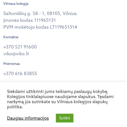
Vilniaus kolegija
Saltoniškių g. 58 - 1, 08105, Vilnius.
Įmonės kodas 111965131
PVM mokėtojo kodas LT119651314
Kontaktai
+370 521 91600
viko@viko.lt
Priėmimas
+370 616 83855
Privatumo politika
Siekdami užtikrinti jums teikiamų paslaugų kokybę,
Sekite mus
Kolegijos tinklalapiuose naudojame slapukus. Tęsdami
naršymą jūs sutinkate su Vilniaus kolegijos slapukų
politika.
© 2026 Vilniaus kolegija.
Daugiau informacijos
Sutikti