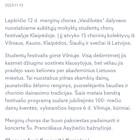
2023-11-15
Lapkričio 12 d. merginų choras „Vaidilutės” dalyvavo
nuostabiame aukštųjų mokyklų studentų chorų
festivalyje Klaipėdoje. Į jį atvyko 15 chorinių kolektyvų iš
Vilniaus, Kauno, Klaipėdos, Šiaulių ir svečiai iš Latvijos.
Studentų festivalis gimė Vilniuje. Visą dešimtmetį jis
kasmet džiugino sostinės klausytojus, bet vėliau jis
pradėjo savo keliones per akademinius Lietuvos
miestus. Tai nuostabus pilnas skambių dainų,
jaunatviško šėlsmo renginys, puoselėjantis liaudies ir
chorinio dainavimo tradicijas. Šiais metais bendrą
festivalio programą sudarė jubiliejinės 100- mečio
dainų šventės, vyksiančios liepos 6 d. Vilniuje, kūriniai.
Merginų choras dar buvo pakviestas padainuoti ir
koncerte Šv. Pranciškaus Asyžiečio bažnyčioje.