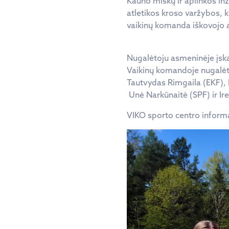
Kauno miškų ir aplinkos inž
atletikos kroso varžybos, 
vaikinų komanda iškovojo an
Nugalėtoju asmeninėje įsk
Vaikinų komandoje nugalėto
Tautvydas Rimgaila (EKF), 
Unė Narkūnaitė (SPF) ir Ire
VIKO sporto centro inform