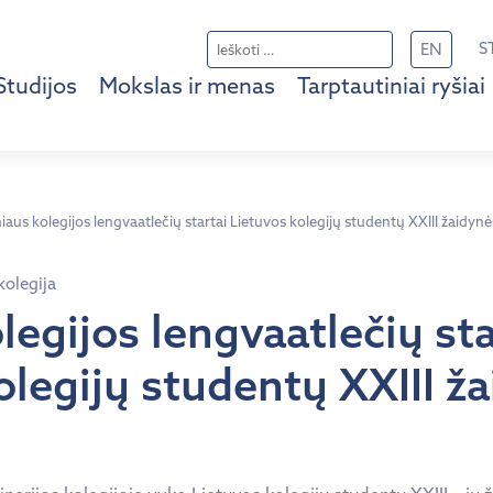
Ieškoti:
S
EN
Studijos
Mokslas ir menas
Tarptautiniai ryšiai
niaus kolegijos lengvaatlečių startai Lietuvos kolegijų studentų XXIII žaidyn
kolegija
legijos lengvaatlečių sta
olegijų studentų XXIII ž