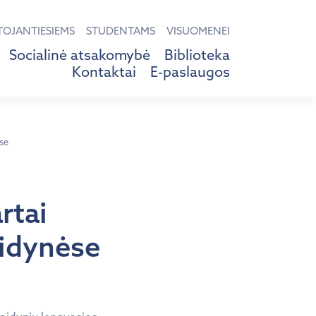
TOJANTIESIEMS
STUDENTAMS
VISUOMENEI
Socialinė atsakomybė
Biblioteka
Kontaktai
E-paslaugos
ėse
rtai
aidynėse