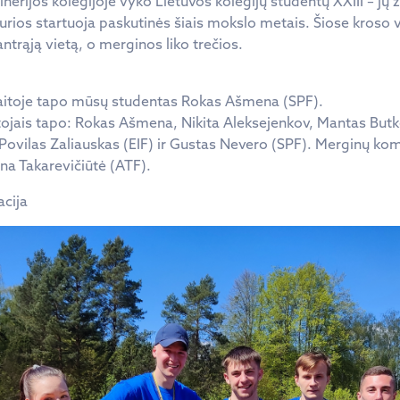
inerijos kolegijoje vyko Lietuvos kolegijų studentų XXIII – jų
kurios startuoja paskutinės šiais mokslo metais. Šiose kroso
trąją vietą, o merginos liko trečios.
aitoje tapo mūsų studentas Rokas Ašmena (SPF).
jais tapo: Rokas Ašmena, Nikita Aleksejenkov, Mantas Butke
Povilas Zaliauskas (EIF) ir Gustas Nevero (SPF). Merginų k
na Takarevičiūtė (ATF).
acija