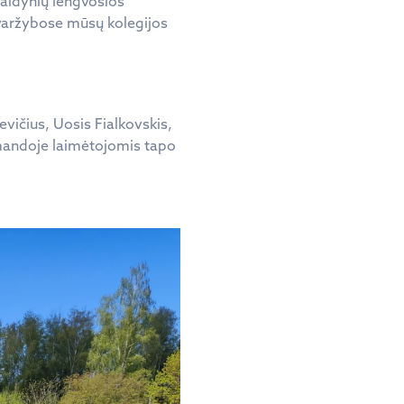
 žaidynių lengvosios
 varžybose mūsų kolegijos
vičius, Uosis Fialkovskis,
omandoje laimėtojomis tapo