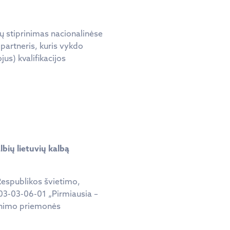
ų stiprinimas nacionalinėse
partneris, kuris vykdo
s) kvalifikacijos
bių lietuvių kalbą
espublikos švietimo,
03-03-06-01 „Pirmiausia –
inimo priemonės