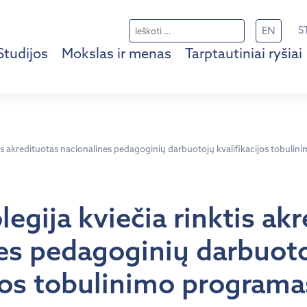
Ieškoti:
S
EN
Studijos
Mokslas ir menas
Tarptautiniai ryšiai
ktis akredituotas nacionalines pedagoginių darbuotojų kvalifikacijos tobuli
legija kviečia rinktis ak
es pedagoginių darbuot
ijos tobulinimo programa