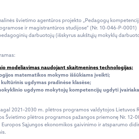
onalinės švietimo agentūros projekto „Pedagogų kompetencij
programose ir magistrantūros studijose“ (Nr. 10-046-P-0001) 
pedagoginių darbuotojų (išskyrus aukštųjų mokyklų darbuotoju
gramas:
nio modeliavimas naudojant skaitmenines technologijas;
ogijos matematikos mokymo iššūkiams įveikti;
r kultūrinis ugdymas pradinėse klasėse;
šmokyklinio ugdymo mokytojų kompetencijų ugdyti įvairiakal
agal 2021–2030 m. plėtros programos valdytojos Lietuvos R
ijos Švietimo plėtros programos pažangos priemonę Nr. 12-0
s Europos Sąjungos ekonomikos gaivinimo ir atsparumo did
is.