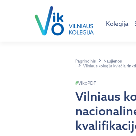
Kolegija
Pagrindinis
Naujienos
Vilniaus kolegija kviečia rin
VikoPDF
Vilniaus ko
nacionalin
kvalifikac