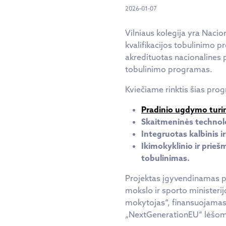
2026-01-07
Vilniaus kolegija yra Naci
kvalifikacijos tobulinimo 
akredituotas nacionalines 
tobulinimo programas.
Kviečiame rinktis šias pro
Pradinio ugdymo turi
Skaitmeninės technol
Integruotas kalbinis i
Ikimokyklinio ir prie
tobulinimas.
Projektas įgyvendinamas p
mokslo ir sporto minister
mokytojas“, finansuojama
„NextGenerationEU“ lėšom