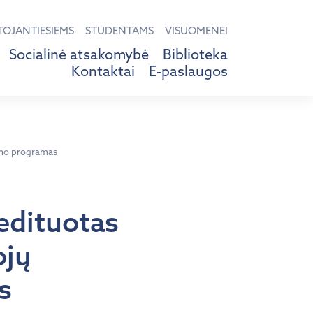
TOJANTIESIEMS
STUDENTAMS
VISUOMENEI
Socialinė atsakomybė
Biblioteka
Kontaktai
E-paslaugos
nimo programas
redituotas
ojų
s