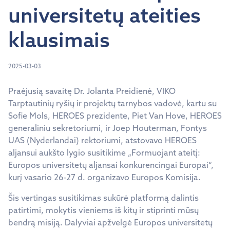
universitetų ateities
klausimais
2025-03-03
Praėjusią savaitę Dr. Jolanta Preidienė, VIKO
Tarptautinių ryšių ir projektų tarnybos vadovė, kartu su
Sofie Mols, HEROES prezidente, Piet Van Hove, HEROES
generaliniu sekretoriumi, ir Joep Houterman, Fontys
UAS (Nyderlandai) rektoriumi, atstovavo HEROES
aljansui aukšto lygio susitikime „Formuojant ateitį:
Europos universitetų aljansai konkurencingai Europai“,
kurį vasario 26-27 d. organizavo Europos Komisija.
Šis vertingas susitikimas sukūrė platformą dalintis
patirtimi, mokytis vieniems iš kitų ir stiprinti mūsų
bendrą misiją. Dalyviai apžvelgė Europos universitetų