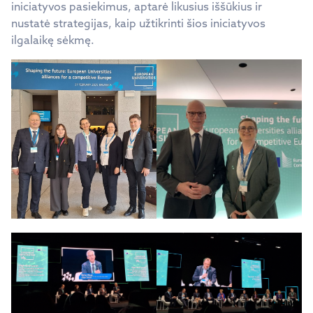
iniciatyvos pasiekimus, aptarė likusius iššūkius ir
nustatė strategijas, kaip užtikrinti šios iniciatyvos
ilgalaikę sėkmę.