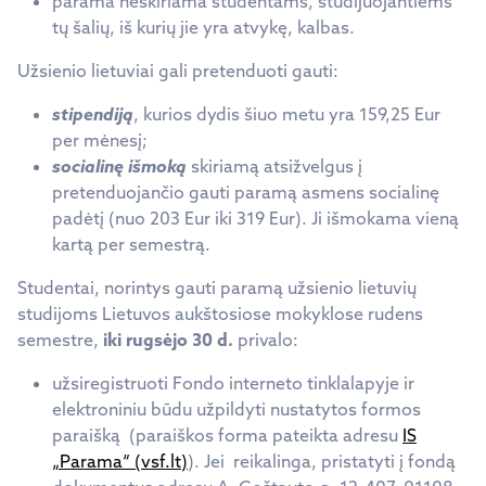
parama neskiriama studentams, studijuojantiems
tų šalių, iš kurių jie yra atvykę, kalbas.
Užsienio lietuviai gali pretenduoti gauti:
stipendiją
, kurios dydis šiuo metu yra 159,25 Eur
per mėnesį;
socialinę išmoką
skiriamą atsižvelgus į
pretenduojančio gauti paramą asmens socialinę
padėtį (nuo 203 Eur iki 319 Eur). Ji išmokama vieną
kartą per semestrą.
Studentai, norintys gauti paramą užsienio lietuvių
studijoms Lietuvos aukštosiose mokyklose rudens
semestre,
iki rugsėjo 30 d.
privalo:
užsiregistruoti Fondo interneto tinklalapyje ir
elektroniniu būdu užpildyti nustatytos formos
paraišką (paraiškos forma pateikta adresu
IS
„Parama“ (vsf.lt)
). Jei reikalinga, pristatyti į fondą