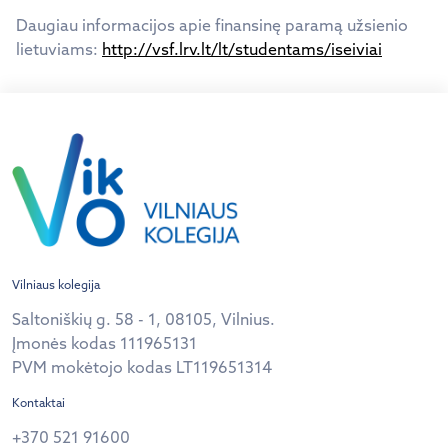
Daugiau informacijos apie finansinę paramą užsienio
lietuviams:
http://vsf.lrv.lt/lt/studentams/iseiviai
Vilniaus kolegija
Saltoniškių g. 58 - 1, 08105, Vilnius.
Įmonės kodas 111965131
PVM mokėtojo kodas LT119651314
Kontaktai
+370 521 91600