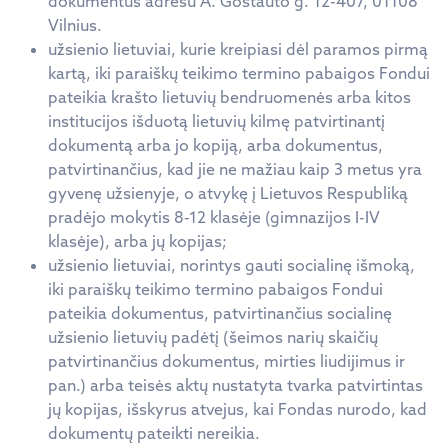
dokumentus adresu A. Goštauto g. 12-407, 01108
Vilnius.
užsienio lietuviai, kurie kreipiasi dėl paramos pirmą
kartą, iki paraiškų teikimo termino pabaigos Fondui
pateikia krašto lietuvių bendruomenės arba kitos
institucijos išduotą lietuvių kilmę patvirtinantį
dokumentą arba jo kopiją, arba dokumentus,
patvirtinančius, kad jie ne mažiau kaip 3 metus yra
gyvenę užsienyje, o atvykę į Lietuvos Respubliką
pradėjo mokytis 8-12 klasėje (gimnazijos I-IV
klasėje), arba jų kopijas;
užsienio lietuviai, norintys gauti socialinę išmoką,
iki paraiškų teikimo termino pabaigos Fondui
pateikia dokumentus, patvirtinančius socialinę
užsienio lietuvių padėtį (šeimos narių skaičių
patvirtinančius dokumentus, mirties liudijimus ir
pan.) arba teisės aktų nustatyta tvarka patvirtintas
jų kopijas, išskyrus atvejus, kai Fondas nurodo, kad
dokumentų pateikti nereikia.