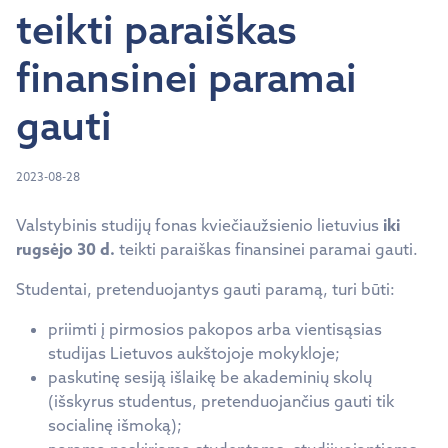
teikti paraiškas
finansinei paramai
gauti
2023-08-28
Valstybinis studijų fonas kviečiaužsienio lietuvius
iki
rugsėjo 30 d.
teikti paraiškas finansinei paramai gauti.
Studentai, pretenduojantys gauti paramą, turi būti:
priimti į pirmosios pakopos arba vientisąsias
studijas Lietuvos aukštojoje mokykloje;
paskutinę sesiją išlaikę be akademinių skolų
(išskyrus studentus, pretenduojančius gauti tik
socialinę išmoką);