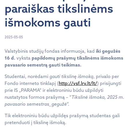
paraiškas tikslinėms
išmokoms gauti
2025-05-05
Valstybinis studijų fondas informuoja, kad
iki gegužės
16 d.
vyksta
papildomų prašymų tikslinėms išmokoms
pavasario semestrą gauti teikimas
.
Studentai, norėdami
gauti tikslinę išmoką
, privalo per
Fondo interneto tinklapį (
http://vsf.lrv.lt/lt/
) prisijungti
prie IS „PARAMA“ ir elektroniniu būdu užpildyti
nustatytos formos prašymą – “
Tikslinė išmoka, 2025 m.
pavasario semestras_gegužė
”.
Tik elektroniniu būdu užpildęs prašymą studentas gali
pretenduoti į tikslinę išmoką.