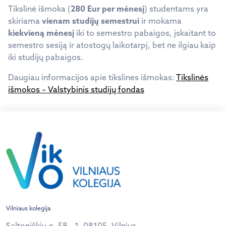
Tikslinė išmoka (
280 Eur per mėnesį
) studentams yra
skiriama
vienam studijų semestrui
ir mokama
kiekvieną mėnesį
iki to semestro pabaigos, įskaitant to
semestro sesiją ir atostogų laikotarpį, bet ne ilgiau kaip
iki studijų pabaigos.
Daugiau informacijos apie tikslines išmokas:
Tikslinės
išmokos – Valstybinis studijų fondas
Vilniaus kolegija
Saltoniškių g. 58 - 1, 08105, Vilnius.