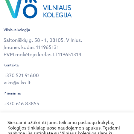
Vilniaus kolegija
Saltoniškių g. 58 - 1, 08105, Vilnius.
Įmonės kodas 111965131
PVM mokėtojo kodas LT119651314
Kontaktai
+370 521 91600
viko@viko.lt
Priėmimas
+370 616 83855
Privatumo politika
Siekdami užtikrinti jums teikiamų paslaugų kokybę,
Sekite mus
Kolegijos tinklalapiuose naudojame slapukus. Tęsdami
naršymą jūs sutinkate su Vilniaus kolegijos slapukų