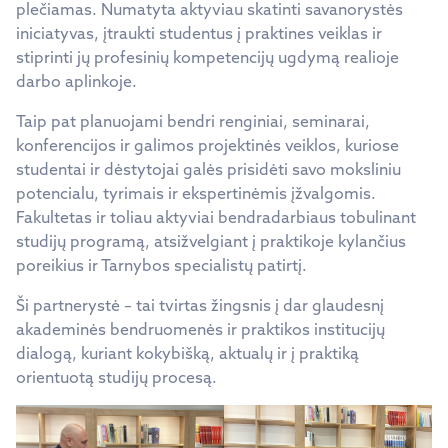
plečiamas. Numatyta aktyviau skatinti savanorystės
iniciatyvas, įtraukti studentus į praktines veiklas ir
stiprinti jų profesinių kompetencijų ugdymą realioje
darbo aplinkoje.
Taip pat planuojami bendri renginiai, seminarai,
konferencijos ir galimos projektinės veiklos, kuriose
studentai ir dėstytojai galės prisidėti savo moksliniu
potencialu, tyrimais ir ekspertinėmis įžvalgomis.
Fakultetas ir toliau aktyviai bendradarbiaus tobulinant
studijų programą, atsižvelgiant į praktikoje kylančius
poreikius ir Tarnybos specialistų patirtį.
Ši partnerystė – tai tvirtas žingsnis į dar glaudesnį
akademinės bendruomenės ir praktikos institucijų
dialogą, kuriant kokybišką, aktualų ir į praktiką
orientuotą studijų procesą.