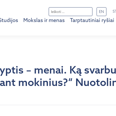
Ieškoti:
S
EN
Studijos
Mokslas ir menas
Tarptautiniai ryšiai
ryptis – menai. Ką svarbu
ant mokinius?“ Nuotolin