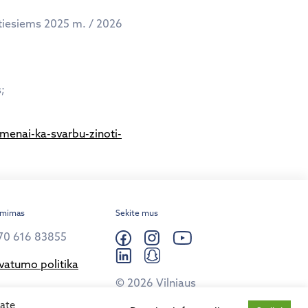
ntiesiems 2025 m. / 2026
;
-menai-ka-svarbu-zinoti-
ėmimas
Sekite mus
70 616 83855
ivatumo politika
© 2026 Vilniaus
kolegija.
kate