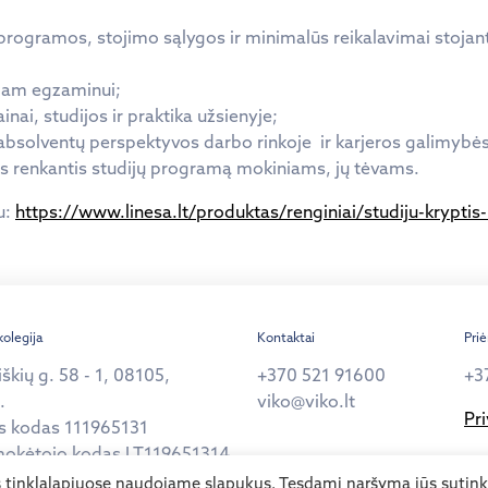
programos, stojimo sąlygos ir minimalūs reikalavimai stoja
jam egzaminui;
inai, studijos ir praktika užsienyje;
absolventų perspektyvos darbo rinkoje ir karjeros galimybės
os renkantis studijų programą mokiniams, jų tėvams.
u:
https://www.linesa.lt/produktas/renginiai/studiju-kryptis
kolegija
Kontaktai
Pri
iškių g. 58 - 1, 08105,
+370 521 91600
+3
.
viko@viko.lt
Pr
s kodas 111965131
okėtojo kodas LT119651314
s tinklalapiuose naudojame slapukus. Tęsdami naršymą jūs sutin