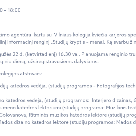
30
–
18:00
imo agentūra kartu su Vilniaus kolegija kviečia karjeros spe
linį informacinį renginį „Studijų kryptis – menai. Ką svarbu žin
žės 22 d. (ketvirtadienį) 16.30 val. Planuojama renginio tru
ginio dieną, užsiregistravusiems dalyviams.
olegijos atstovais:
dijų katedros vedėja, (studijų programos – Fotografijos tech
o katedros vedėja, (studijų programos: Interjero dizainas, Gr
 meno katedros lektoriumi (studijų programa: Muzikinis teat
 Golovanova, Ritminės muzikos katedros lektore (studijų pro
ados dizaino katedros lektore (studijų programos: Mados diz