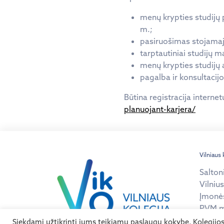
menų krypties studijų 
m.;
pasiruošimas stojama
tarptautiniai studijų ma
menų krypties studijų 
pagalba ir konsultacij
Būtina registracija internet
planuojant-karjera/
Vilniaus 
Salton
Vilnius
Įmonė
PVM m
Siekdami užtikrinti jums teikiamų paslaugų kokybę, Kolegijo