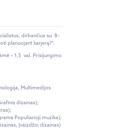
cialistus, dirbančius su 8–
oti planuojant karjerą?“.
kmė – 1,5 val. Prisijungimo
nologija, Multimedijos
afinis dizainas);
ras);
grama Populiarioji muzika);
ainas, Įvaizdžio dizainas)