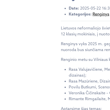
Date:
2025-05-22 16:
Kategorijos:
Renginys
Lietuvos neformaliojo šviet
12 klasių mokiniais, į nuoto
Renginys vyks 2025 m. gegu
nuoroda bus siunčiama ren
Renginio metu su Vilniaus k
Rasa Valujavičiene, Me
dizainas);
Rasa Mazūriene, Dizain
Povilu Butkumi, Scenos
Veronika Čičinskaite –
Rimante Rimgailaite, M
Aptarsime šias temas: