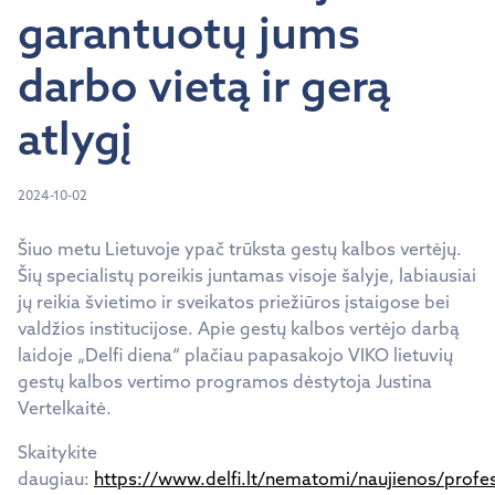
garantuotų jums
darbo vietą ir gerą
atlygį
2024-10-02
Šiuo metu Lietuvoje ypač trūksta gestų kalbos vertėjų.
Šių specialistų poreikis juntamas visoje šalyje, labiausiai
jų reikia švietimo ir sveikatos priežiūros įstaigose bei
valdžios institucijose. Apie gestų kalbos vertėjo darbą
laidoje „Delfi diena“ plačiau papasakojo VIKO lietuvių
gestų kalbos vertimo programos dėstytoja Justina
Vertelkaitė.
Skaitykite
daugiau:
https://www.delfi.lt/nematomi/naujienos/profes