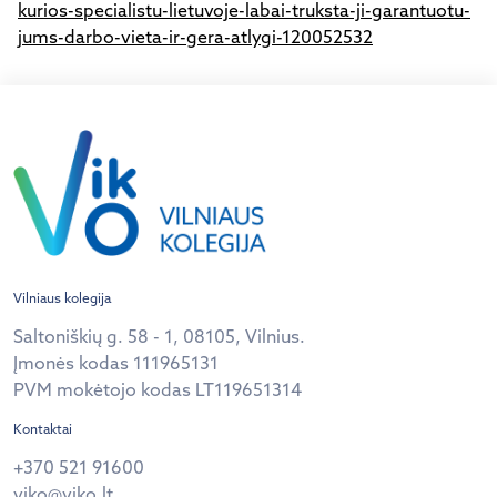
kurios-specialistu-lietuvoje-labai-truksta-ji-garantuotu-
jums-darbo-vieta-ir-gera-atlygi-120052532
Vilniaus kolegija
Saltoniškių g. 58 - 1, 08105, Vilnius.
Įmonės kodas 111965131
PVM mokėtojo kodas LT119651314
Kontaktai
+370 521 91600
viko@viko.lt