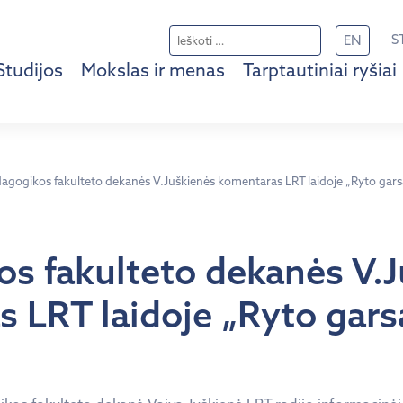
Ieškoti:
S
EN
Studijos
Mokslas ir menas
Tarptautiniai ryšiai
agogikos fakulteto dekanės V.Juškienės komentaras LRT laidoje „Ryto gars
s fakulteto dekanės V.
 LRT laidoje „Ryto gars