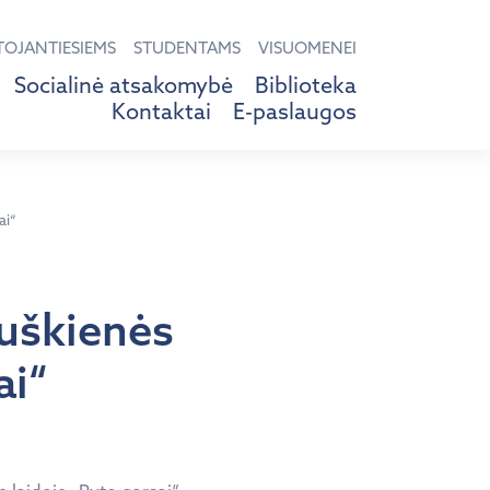
TOJANTIESIEMS
STUDENTAMS
VISUOMENEI
Socialinė atsakomybė
Biblioteka
Kontaktai
E-paslaugos
ai“
Juškienės
ai“