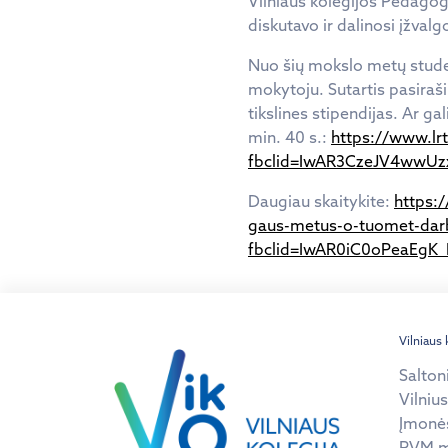
Vilniaus kolegijos Pedagog
diskutavo ir dalinosi įžval
Nuo šių mokslo metų studen
mokytoju. Sutartis pasira
tikslines stipendijas. Ar ga
min. 40 s.:
https://www.lrt
fbclid=IwAR3CzeJV4wwUz
Daugiau skaitykite:
https:
gaus-metus-o-tuomet-darbas
fbclid=IwAR0iC0oPeaEg
Vilniaus 
Salton
Vilnius
Įmonė
PVM m