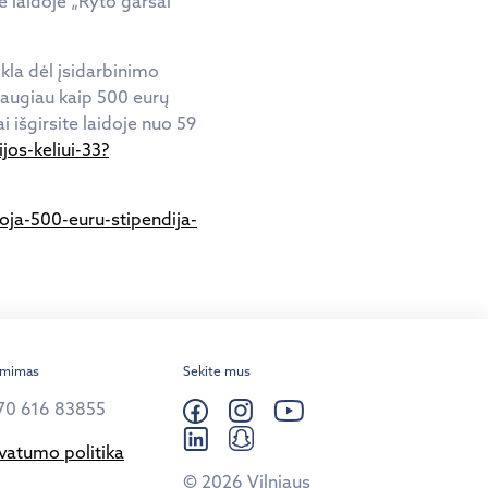
e laidoje „Ryto garsai“
kla dėl įsidarbinimo
augiau kaip 500 eurų
i išgirsite laidoje nuo 59
jos-keliui-33?
oja-500-euru-stipendija-
ėmimas
Sekite mus
70 616 83855
ivatumo politika
© 2026 Vilniaus