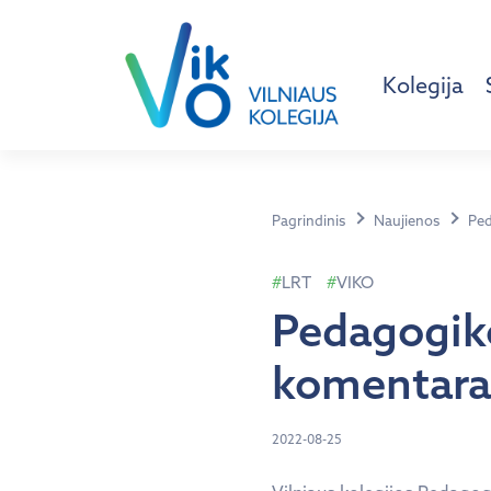
Kolegija
Pagrindinis
Naujienos
Ped
LRT
VIKO
Pedagogiko
komentaras
2022-08-25