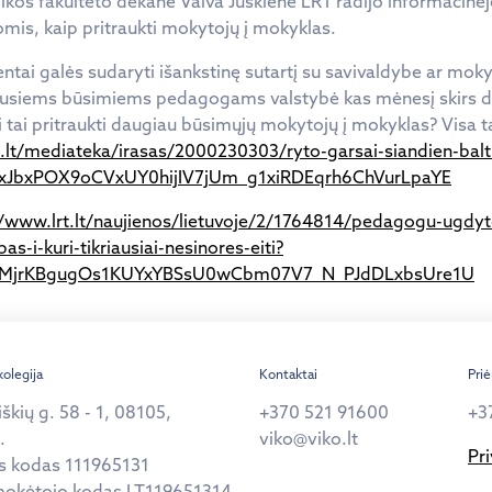
ikos fakulteto dekanė Vaiva Juškienė LRT radijo informacinėj
gomis, kaip pritraukti mokytojų į mokyklas.
tai galės sudaryti išankstinę sutartį su savivaldybe ar moky
šiusiems būsimiems pedagogams valstybė kas mėnesį skirs d
li tai pritraukti daugiau būsimųjų mokytojų į mokyklas? Visa ta
.lt/mediateka/irasas/2000230303/ryto-garsai-siandien-balti
xJbxPOX9oCVxUY0hijIV7jUm_g1xiRDEqrh6ChVurLpaYE
//www.lrt.lt/naujienos/lietuvoje/2/1764814/pedagogu-ugdyt
-i-kuri-tikriausiai-nesinores-eiti?
K_MjrKBgugOs1KUYxYBSsU0wCbm07V7_N_PJdDLxbsUre1U
kolegija
Kontaktai
Pri
iškių g. 58 - 1, 08105,
+370 521 91600
+3
.
viko@viko.lt
Pr
s kodas 111965131
okėtojo kodas LT119651314