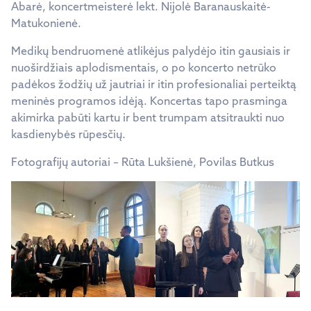
Abarė, koncertmeisterė lekt. Nijolė Baranauskaitė-
Matukonienė.
Medikų bendruomenė atlikėjus palydėjo itin gausiais ir
nuoširdžiais aplodismentais, o po koncerto netrūko
padėkos žodžių už jautriai ir itin profesionaliai perteiktą
meninės programos idėją. Koncertas tapo prasminga
akimirka pabūti kartu ir bent trumpam atsitraukti nuo
kasdienybės rūpesčių.
Fotografijų autoriai – Rūta Lukšienė, Povilas Butkus