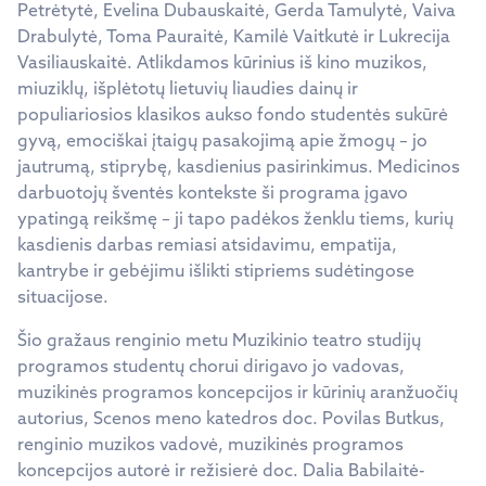
Petrėtytė, Evelina Dubauskaitė, Gerda Tamulytė, Vaiva
Drabulytė, Toma Pauraitė, Kamilė Vaitkutė ir Lukrecija
Vasiliauskaitė. Atlikdamos kūrinius iš kino muzikos,
miuziklų, išplėtotų lietuvių liaudies dainų ir
populiariosios klasikos aukso fondo studentės sukūrė
gyvą, emociškai įtaigų pasakojimą apie žmogų – jo
jautrumą, stiprybę, kasdienius pasirinkimus. Medicinos
darbuotojų šventės kontekste ši programa įgavo
ypatingą reikšmę – ji tapo padėkos ženklu tiems, kurių
kasdienis darbas remiasi atsidavimu, empatija,
kantrybe ir gebėjimu išlikti stipriems sudėtingose
situacijose.
Šio gražaus renginio metu Muzikinio teatro studijų
programos studentų chorui dirigavo jo vadovas,
muzikinės programos koncepcijos ir kūrinių aranžuočių
autorius, Scenos meno katedros doc. Povilas Butkus,
renginio muzikos vadovė, muzikinės programos
koncepcijos autorė ir režisierė doc. Dalia Babilaitė-