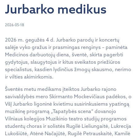
Jurbarko medikus
2026-05-18
2026 m. gegužės 4 d. Jurbarko parodų ir koncertų
salėje vyko gražus ir prasmingas renginys – paminėta
Medicinos darbuotojų diena, šventė, skirta pagerbti
gydytojus, slaugytojus ir kitus sveikatos priežiūros
specialistus, kasdien lydinčius žmogų skausmo, nerimo
ir vilties akimirkomis.
Šventės metu medikams įteiktos Jurbarko rajono
savivaldybės mero Skirmanto Mockevičiaus padėkos, o
VšĮ Jurbarko ligoninė kvietimu susirinkusiems ypatingą
muzikinę programą „Tapatybės scena“ dovanojo
Vilniaus kolegijos Muzikinio teatro studijų programos
studentų choras ir solistės Rugilė Lieliungaitė, Lukrecija
Lukošiūtė, Atėnė Načajūtė, Rugilė Petrauskaitė, Kamilė