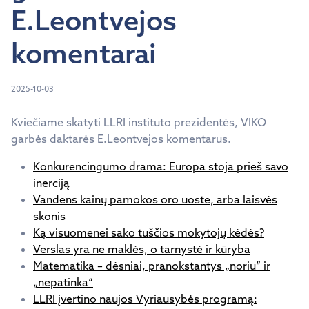
E.Leontvejos
komentarai
2025-10-03
Kviečiame skatyti LLRI instituto prezidentės, VIKO
garbės daktarės E.Leontvejos komentarus.
Konkurencingumo drama: Europa stoja prieš savo
inerciją
Vandens kainų pamokos oro uoste, arba laisvės
skonis
Ką visuomenei sako tuščios mokytojų kėdės?
Verslas yra ne maklės, o tarnystė ir kūryba
Matematika – dėsniai, pranokstantys „noriu“ ir
„nepatinka“
LLRI įvertino naujos Vyriausybės programą: