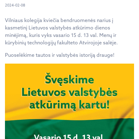
2024-02-08
Vilniaus kolegija kviečia bendruomenės narius į
kasmetinį Lietuvos valstybės atkūrimo dienos
minėjimą, kuris vyks vasario 15 d. 13 val. Menų ir
kūrybinių technologijų fakulteto Atvirojoje salėje.
Puoselėkime tautos ir valstybės istoriją drauge!