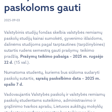
paskoloms gauti
2025-09-03
Valstybinis studijų fondas skelbia valstybės remiamų
paskolų studijų kainai sumokėti, gyvenimo išlaidoms,
dalinėms studijoms pagal tarptautines (tarpžinybines)
sutartis rudens semestrą gauti prašymų teikimo
pradžią.
Prašymų teikimo pabaiga – 2025 m. rugsėjo
22 d.
(15 val.).
Numatoma studentų, kuriems bus siūloma sudaryti
paskolų sutartis,
sąrašų paskelbimo data – 2025 m.
spalio 7 d.
Vadovaujantis Valstybės paskolų ir valstybės remiamų
paskolų studentams suteikimo, administravimo ir
grąžinimo tvarkos aprašu, Lietuvos aukštųjų mokyklų