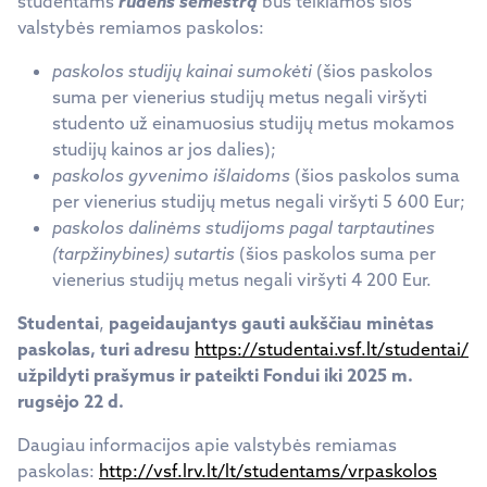
studentams
rudens semestrą
bus teikiamos šios
valstybės remiamos paskolos:
paskolos studijų kainai sumokėti
(šios paskolos
suma per vienerius studijų metus negali viršyti
studento už einamuosius studijų metus mokamos
studijų kainos ar jos dalies);
paskolos gyvenimo išlaidoms
(šios paskolos suma
per vienerius studijų metus negali viršyti 5 600 Eur;
paskolos dalinėms studijoms pagal tarptautines
(tarpžinybines) sutartis
(šios paskolos suma per
vienerius studijų metus negali viršyti 4 200 Eur.
Studentai
,
pageidaujantys gauti aukščiau minėtas
paskolas, turi adresu
https://studentai.vsf.lt/studentai/
užpildyti prašymus
ir pateikti Fondui iki 2025 m.
rugsėjo 22 d.
Daugiau informacijos apie valstybės remiamas
paskolas:
http://vsf.lrv.lt/lt/studentams/vrpaskolos