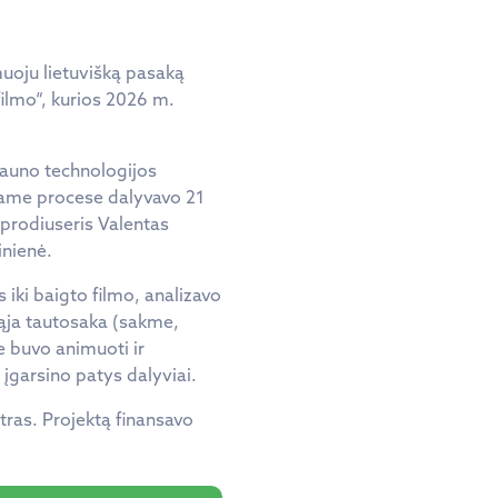
uoju lietuvišką pasaką
ilmo“, kurios 2026 m.
Kauno technologijos
niame procese dalyvavo 21
 prodiuseris Valentas
inienė.
 iki baigto filmo, analizavo
ąja tautosaka (sakme,
e buvo animuoti ir
įgarsino patys dalyviai.
tras. Projektą finansavo