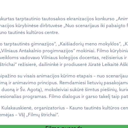
kurtas tarptautinio tautosakos ekranizacijos konkurso „Anim
cijos kūrybinėse dirbtuvėse „Nuo scenarijaus iki pabaigto f
no tautinės kultūros centre.
o tarptautinės gimnazijos“, „Kaišiadorių meno mokyklos“, „
r „Vilniaus Antakalnio progimnazijos“ mokiniai. Filmo kūrybi
veikloms vadovavo Vilniaus kolegijos docentas, režisierius ir
štrichai“ režisierė, dailininkė ir prodiuserė Jūratė Leikaitė Ašk
ipažino su visais animacijos kūrimo etapais – nuo scenarijaus
nkimą ir animavimo principus. Remdamiesi lietuvių pasakojam
 duoną ir Šv. Agotą), moksleiviai sukūrė šimtus piešinių, kuri
sionalias programas. Filmo dialogus ir garso takelį taip pat 
 Kulakauskienė, organizatorius – Kauno tautinės kultūros cen
mėjas – VšĮ „Filmų štrichai“.