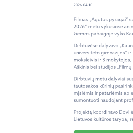
2026-04-10
Filmas „Agotos pyragai“ su
2026“ metu vykusiose anima
žiemos pabaigoje vyko Kau
Dirbtuvėse dalyvavo „Kaun
universiteto gimnazijos“ i
moksleivis ir 3 mokytojos, 
Aškinis bei studijos „Filmų 
Dirbtuvių metu dalyviai sus
tautosakos kūrinių pasiri
mįslėmis ir patarlėmis apie
sumontuoti naudojant profe
Projektą koordinavo Dovilė
Lietuvos kultūros taryba, rė