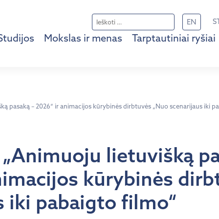
Ieškoti:
S
EN
Studijos
Mokslas ir menas
Tarptautiniai ryšiai
ką pasaką – 2026“ ir animacijos kūrybinės dirbtuvės „Nuo scenarijaus iki p
„Animuoju lietuvišką pa
nimacijos kūrybinės dir
 iki pabaigto filmo“