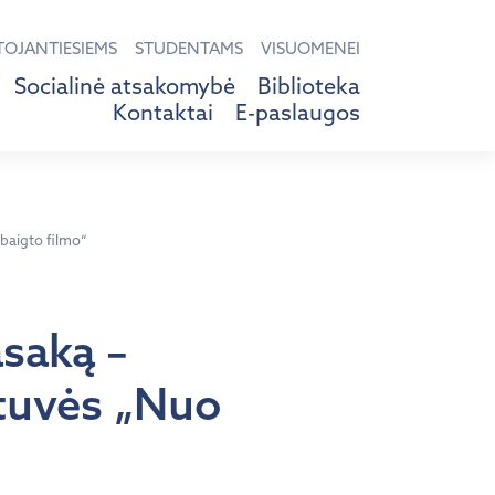
TOJANTIESIEMS
STUDENTAMS
VISUOMENEI
Socialinė atsakomybė
Biblioteka
Kontaktai
E-paslaugos
abaigto filmo“
saką –
btuvės „Nuo