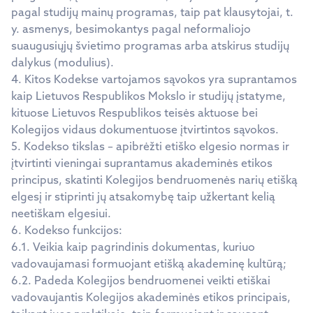
pagal studijų mainų programas, taip pat klausytojai, t.
y. asmenys, besimokantys pagal neformaliojo
suaugusiųjų švietimo programas arba atskirus studijų
dalykus (modulius).
4. Kitos Kodekse vartojamos sąvokos yra suprantamos
kaip Lietuvos Respublikos Mokslo ir studijų įstatyme,
kituose Lietuvos Respublikos teisės aktuose bei
Kolegijos vidaus dokumentuose įtvirtintos sąvokos.
5. Kodekso tikslas – apibrėžti etiško elgesio normas ir
įtvirtinti vieningai suprantamus akademinės etikos
principus, skatinti Kolegijos bendruomenės narių etišką
elgesį ir stiprinti jų atsakomybę taip užkertant kelią
neetiškam elgesiui.
6. Kodekso funkcijos:
6.1. Veikia kaip pagrindinis dokumentas, kuriuo
vadovaujamasi formuojant etišką akademinę kultūrą;
6.2. Padeda Kolegijos bendruomenei veikti etiškai
vadovaujantis Kolegijos akademinės etikos principais,