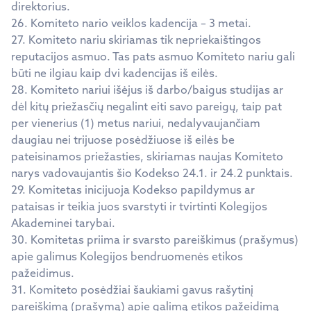
direktorius.
26. Komiteto nario veiklos kadencija – 3 metai.
27. Komiteto nariu skiriamas tik nepriekaištingos
reputacijos asmuo. Tas pats asmuo Komiteto nariu gali
būti ne ilgiau kaip dvi kadencijas iš eilės.
28. Komiteto nariui išėjus iš darbo/baigus studijas ar
dėl kitų priežasčių negalint eiti savo pareigų, taip pat
per vienerius (1) metus nariui, nedalyvaujančiam
daugiau nei trijuose posėdžiuose iš eilės be
pateisinamos priežasties, skiriamas naujas Komiteto
narys vadovaujantis šio Kodekso 24.1. ir 24.2 punktais.
29. Komitetas inicijuoja Kodekso papildymus ar
pataisas ir teikia juos svarstyti ir tvirtinti Kolegijos
Akademinei tarybai.
30. Komitetas priima ir svarsto pareiškimus (prašymus)
apie galimus Kolegijos bendruomenės etikos
pažeidimus.
31. Komiteto posėdžiai šaukiami gavus rašytinį
pareiškimą (prašymą) apie galimą etikos pažeidimą