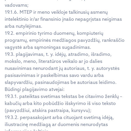
vadovams;
19.1.6. MTEP ir meno veikloje talkinusių asmenų
intelektinio ir/ar finansinio įnašo nepagrįstas neigimas
arba nutylėjimas.
19.2. empirinio tyrimo duomenų, kompiuterių
programų, empirinės medžiagos pavyzdžių, rankraščio
vagystė arba sąmoningas sugadinimas.
19.3. plagijavimas, t. y. idėjų, atradimo, išradimo,
mokslo, meno, literatūros veikalo ar jo dalies
nusavinimas nenurodant jų autoriaus, t. y. autorystės
pasisavinimas ir paskelbimas savo vardu arba
slapyvardžiu, pasinaudojimas be autoriaus leidimo.
Būdingi plagijavimo atvejai:
19.3.1. pateiktas svetimas tekstas be citavimo ženklų –
kabučių arba kito pobūdžio išskyrimo iš viso teksto
(pavyzdžiui, atskira pastraipa, kursyvu);
19.3.2. perpasakojant arba cituojant svetimą idėją,
iliustracinę medžiagą ar duomenis nenurodytas