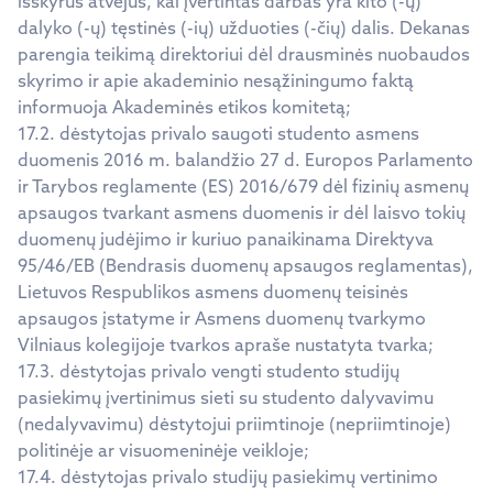
išskyrus atvejus, kai įvertintas darbas yra kito (-ų)
dalyko (-ų) tęstinės (-ių) užduoties (-čių) dalis. Dekanas
parengia teikimą direktoriui dėl drausminės nuobaudos
skyrimo ir apie akademinio nesąžiningumo faktą
informuoja Akademinės etikos komitetą;
17.2. dėstytojas privalo saugoti studento asmens
duomenis 2016 m. balandžio 27 d. Europos Parlamento
ir Tarybos reglamente (ES) 2016/679 dėl fizinių asmenų
apsaugos tvarkant asmens duomenis ir dėl laisvo tokių
duomenų judėjimo ir kuriuo panaikinama Direktyva
95/46/EB (Bendrasis duomenų apsaugos reglamentas),
Lietuvos Respublikos asmens duomenų teisinės
apsaugos įstatyme ir Asmens duomenų tvarkymo
Vilniaus kolegijoje tvarkos apraše nustatyta tvarka;
17.3. dėstytojas privalo vengti studento studijų
pasiekimų įvertinimus sieti su studento dalyvavimu
(nedalyvavimu) dėstytojui priimtinoje (nepriimtinoje)
politinėje ar visuomeninėje veikloje;
17.4. dėstytojas privalo studijų pasiekimų vertinimo