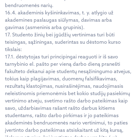
bendruomenės narių.
16.4. akademinis kyšininkavimas, t. y. atlygio už
akademines paslaugas siūlymas, davimas arba
gavimas (asmeninis arba grupinis).
17. Studento žinių bei įgūdžių vertinimas turi būti
teisingas, sąžiningas, suderintas su dėstomo kurso
tikslais:
17.1. dėstytojas turi principingai reaguoti ir iš savo
tarnybinio el. pašto per vieną darbo dieną pranešti
fakulteto dekanui apie studentų nesąžiningumo atvejus,
tokius kaip plagijavimas, duomenų falsifikavimas,
rezultatų klastojimas, nusirašinėjimas, naudojimasis
neleistinomis priemonėmis bet kokio studijų pasiekimų
vertinimo atveju, svetimo rašto darbo pateikimas kaip
savo, uždarbiavimas rašant rašto darbus kitiems
studentams, rašto darbo pirkimas ir jo pateikimas
akademinės bendruomenės nario vertinimui, to paties
įvertinto darbo pateikimas atsiskaitant už kitą kursą,