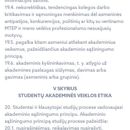
informacijos šaltinis.
19.4. nekorektiškas, tendencingas kolegos darbo
kritikavimas ir sąmoningas menkinimas dėl asmeninės
antipatijos, konkurencijos, politinių ar kitų su vertinamo
MTEP ir meno veiklos profesionalumu nesusijusių
motyvų.
19.5. pagalba kitam asmeniui atliekant akademinius
veiksmus, pažeidžiančius akademinio sąžiningumo
principą.
19.6. akademinis kyšininkavimas, t. y. atlygio už
akademines paslaugas siūlymas, davimas arba
gavimas (asmeninis arba grupinis).
V SKYRIUS
STUDENTŲ AKADEMINĖS VEIKLOS ETIKA
20. Studentai ir klausytojai studijų procese vadovaujasi
akademinio sąžiningumo principu. Akademinio
sąžiningumo principą studijų procese pažeidžia:
20.1. nusirašinėjimas, reikalavimas nusirašyti,