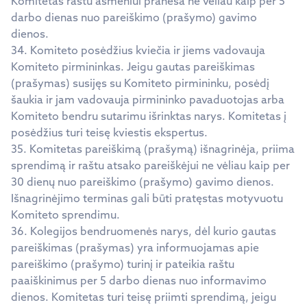
Komitetas raštu asmeniui praneša ne vėliau kaip per 5
darbo dienas nuo pareiškimo (prašymo) gavimo
dienos.
34. Komiteto posėdžius kviečia ir jiems vadovauja
Komiteto pirmininkas. Jeigu gautas pareiškimas
(prašymas) susijęs su Komiteto pirmininku, posėdį
šaukia ir jam vadovauja pirmininko pavaduotojas arba
Komiteto bendru sutarimu išrinktas narys. Komitetas į
posėdžius turi teisę kviestis ekspertus.
35. Komitetas pareiškimą (prašymą) išnagrinėja, priima
sprendimą ir raštu atsako pareiškėjui ne vėliau kaip per
30 dienų nuo pareiškimo (prašymo) gavimo dienos.
Išnagrinėjimo terminas gali būti pratęstas motyvuotu
Komiteto sprendimu.
36. Kolegijos bendruomenės narys, dėl kurio gautas
pareiškimas (prašymas) yra informuojamas apie
pareiškimo (prašymo) turinį ir pateikia raštu
paaiškinimus per 5 darbo dienas nuo informavimo
dienos. Komitetas turi teisę priimti sprendimą, jeigu