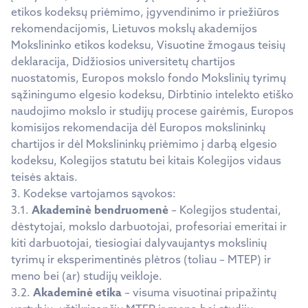
etikos kodeksų priėmimo, įgyvendinimo ir priežiūros
rekomendacijomis, Lietuvos mokslų akademijos
Mokslininko etikos kodeksu, Visuotine žmogaus teisių
deklaracija, Didžiosios universitetų chartijos
nuostatomis, Europos mokslo fondo Mokslinių tyrimų
sąžiningumo elgesio kodeksu, Dirbtinio intelekto etiško
naudojimo mokslo ir studijų procese gairėmis, Europos
komisijos rekomendacija dėl Europos mokslininkų
chartijos ir dėl Mokslininkų priėmimo į darbą elgesio
kodeksu, Kolegijos statutu bei kitais Kolegijos vidaus
teisės aktais.
3. Kodekse vartojamos sąvokos:
3.1.
Akademinė bendruomenė
– Kolegijos studentai,
dėstytojai, mokslo darbuotojai, profesoriai emeritai ir
kiti darbuotojai, tiesiogiai dalyvaujantys mokslinių
tyrimų ir eksperimentinės plėtros (toliau – MTEP) ir
meno bei (ar) studijų veikloje.
3.2.
Akademinė etika
– visuma visuotinai pripažintų