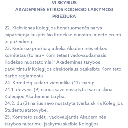
VI SKYRIUS
AKADEMINĖS ETIKOS KODEKSO LAIKYMOSI
PRIEŽIŪRA
22. Kiekvienas Kolegijos bendruomenės narys
įsipareigoja laikytis šio Kodekso nuostatų ir netoleruoti
jo pažeidimų.
23. Kodekso priežiūrą atlieka Akademinės etikos
komitetas (toliau – Komitetas) vadovaudamasis
Kodekso nuostatomis ir Akademinės tarybos
patvirtintu ir Kolegijos direktoriaus paskelbtu Komiteto
darbo reglamentu.
24. Komitetą sudaro vienuolika (11) narių:
24.1. devynis (9) narius savo nustatyta tvarka skiria
Kolegijos Akademinė taryba;
24.2. du (2) narius savo nustatyta tvarka skiria Kolegijos
Studentų atstovybė.
25. Komiteto sudėtį, vadovaujantis Akademinės
tarybos nutarimu, įsakymu skelbia Kolegijos