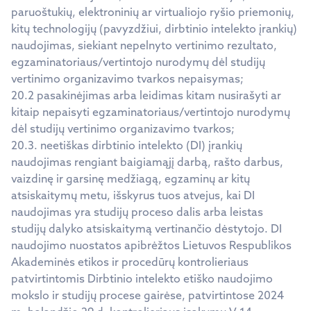
paruoštukių, elektroninių ar virtualiojo ryšio priemonių,
kitų technologijų (pavyzdžiui, dirbtinio intelekto įrankių)
naudojimas, siekiant nepelnyto vertinimo rezultato,
egzaminatoriaus/vertintojo nurodymų dėl studijų
vertinimo organizavimo tvarkos nepaisymas;
20.2 pasakinėjimas arba leidimas kitam nusirašyti ar
kitaip nepaisyti egzaminatoriaus/vertintojo nurodymų
dėl studijų vertinimo organizavimo tvarkos;
20.3. neetiškas dirbtinio intelekto (DI) įrankių
naudojimas rengiant baigiamąjį darbą, rašto darbus,
vaizdinę ir garsinę medžiagą, egzaminų ar kitų
atsiskaitymų metu, išskyrus tuos atvejus, kai DI
naudojimas yra studijų proceso dalis arba leistas
studijų dalyko atsiskaitymą vertinančio dėstytojo. DI
naudojimo nuostatos apibrėžtos Lietuvos Respublikos
Akademinės etikos ir procedūrų kontrolieriaus
patvirtintomis Dirbtinio intelekto etiško naudojimo
mokslo ir studijų procese gairėse, patvirtintose 2024