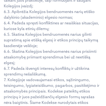
taikant juos praktikoje, taip formuojant ir saugant
Kolegijos įvaizdį;
6.3. Apibrėžia Kolegijos bendruomenės narių etiško
dalykinio (akademinio) elgesio normas;
6.4. Padeda spręsti konfliktines ar neaiškias situacijas,
kuriose kyla etinių dilemų;
6.5. Skatina Kolegijos bendruomenės narius gilinti
supratimą apie etišką elgesį ir etikos principų taikymą
kasdienėje veikloje;
6.6. Skatina Kolegijos bendruomenės narius prisiimti
atsakomybę priimant sprendimus bei už neetišką
elgesį;
6.7. Padeda išvengti interesų konfliktų ir užtikrina
sprendimų nešališkumą.
7. Kolegijoje vadovaujamasi etikos, sąžiningumo,
teisingumo, lygiateisiškumo, pagarbos, pasitikėjimo ir
atsakomybės principais. Kodekse pateiktų etikos
principų ir juos pažeidžiančių elgesio formų sąrašas
nėra baigtinis. Šiame Kodekse nurodytais etikos