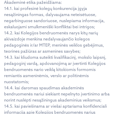
Akademinė etika pažeidžiama:
14.1. kai profesinė kolegų konkurencija įgyja
nesąžiningas formas, dalyvaujama neteisėtuose,
negarbinguose sandoriuose, nuslepiama informacija,
eskaluojami smulkmeniški konfliktai bei intrigos;
14.2. kai Kolegijos bendruomenės narys kitų narių
akivaizdoje menkina nedalyvaujančio kolegos
pedagoginės ir/ar MTEP, meninės veiklos gebėjimus,
teorines pažiūras ar asmenines savybes;
14.3. kai kliudoma suteikti kvalifikacinį, mokslo laipsnį,
pedagoginį vardą, apdovanojimą ar įvertinti Kolegijos
bendruomenės nario veiklą kitokiomis formomis
remiantis asmeninėmis, verslo ar politinėmis
nuostatomis;
14.4. kai daromas spaudimas akademinės
bendruomenės nariui siekiant nepelnyto įvertinimo arba
norint nuslėpti nesąžiningus akademinius veiksmus;
14.5. kai paviešinama ar viešai aptariama konfidenciali
informacija apie Kolegijos bendruomenės narius