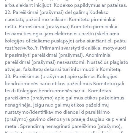
arba siekiant inicijuoti Kodekso papildymus ar pataisas.
32. Pareiškimai (prašymai) dėl galimų Kodekso
nuostatų pažeidimo teikiami Komiteto pirmininkui
raštu. Pareiškimai (prašymai) Komiteto pirmininkui
teikiami tiesiogiai jam elektroniniu paštu (skelbiama
kolegijos oficialiame puslapyje) arba siunčiant el. paštu
rastine@viko.lt
. Priimami svarstyti tik aiškiai motyvuoti
ir pasirašyti pareiškimai (prašymai). Anoniminiai
pareiškimai (prašymai) nesvarstomi. Nustačius plagiato
atvejus, fakultetų dekanai turi informuoti ir Komitetą.
33. Pareiškimus (prašymus) apie galimus Kolegijos
bendruomenės nario etikos pažeidimus Komitetui gali
teikti Kolegijos bendruomenės nariai. Komitetas
pareiškimo (prašymo) apie galimus etikos pažeidimus,
nenagrinėja, jeigu nuo galimų etikos pažeidimų
nustatymo/identifikavimo dienos iki pareiškimo
(prašymo) gavimo dienos yra praėję daugiau kaip vieni
metai. Sprendimą nenagrinėti pareiškimo (prašymo),