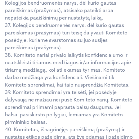
Kolegijos bendruomenės narys, dėl kurio gautas
pareiškimas (prašymas), atsisako pateikti arba
nepateikia paaiškinimų per nustatytą laiką.
37. Kolegijos bendruomenės narys, dėl kurio gautas
pareiškimas (prašymas) turi teisę dalyvauti Komiteto
posėdyje, kuriame svarstomas su juo susijęs
pareiškimas (prašymas).
38. Komiteto nariai privalo laikytis konfidencialumo ir
neatskleisti tiriamos medžiagos ir/ar informacijos apie
tiriamą medžiagą, kol atliekamas tyrimas. Komiteto
darbo medžiaga yra konfidenciali. Viešinami tik
Komiteto sprendimai, kai taip nusprendžia Komitetas.
39. Komiteto sprendimai yra teisėti, jei posėdyje
dalyvauja ne mažiau nei pusė Komiteto narių. Komiteto
sprendimai priimami paprasta balsų dauguma. Jei
balsai pasiskirsto po lygiai, lemiamas yra Komiteto
pirmininko balsas.
40. Komitetas, išnagrinėjęs pareiškimą (prašymą) ir
nustatęs etikos pažeidimą, atsižvelgdamas į pažeidimo