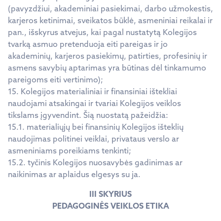
(pavyzdžiui, akademiniai pasiekimai, darbo užmokestis,
karjeros ketinimai, sveikatos būklė, asmeniniai reikalai ir
pan., išskyrus atvejus, kai pagal nustatytą Kolegijos
tvarką asmuo pretenduoja eiti pareigas ir jo
akademinių, karjeros pasiekimų, patirties, profesinių ir
asmens savybių aptarimas yra būtinas dėl tinkamumo
pareigoms eiti vertinimo);
15. Kolegijos materialiniai ir finansiniai ištekliai
naudojami atsakingai ir tvariai Kolegijos veiklos
tikslams įgyvendint. Šią nuostatą pažeidžia:
15.1. materialiųjų bei finansinių Kolegijos išteklių
naudojimas politinei veiklai, privataus verslo ar
asmeniniams poreikiams tenkinti;
15.2. tyčinis Kolegijos nuosavybės gadinimas ar
naikinimas ar aplaidus elgesys su ja.
III SKYRIUS
PEDAGOGINĖS VEIKLOS ETIKA