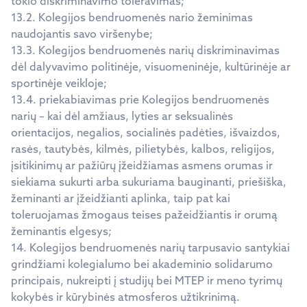
tokio diskriminavimo toleravimas;
13.2. Kolegijos bendruomenės nario žeminimas
naudojantis savo viršenybe;
13.3. Kolegijos bendruomenės narių diskriminavimas
dėl dalyvavimo politinėje, visuomeninėje, kultūrinėje ar
sportinėje veikloje;
13.4. priekabiavimas prie Kolegijos bendruomenės
narių – kai dėl amžiaus, lyties ar seksualinės
orientacijos, negalios, socialinės padėties, išvaizdos,
rasės, tautybės, kilmės, pilietybės, kalbos, religijos,
įsitikinimų ar pažiūrų įžeidžiamas asmens orumas ir
siekiama sukurti arba sukuriama bauginanti, priešiška,
žeminanti ar įžeidžianti aplinka, taip pat kai
toleruojamas žmogaus teises pažeidžiantis ir orumą
žeminantis elgesys;
14. Kolegijos bendruomenės narių tarpusavio santykiai
grindžiami kolegialumo bei akademinio solidarumo
principais, nukreipti į studijų bei MTEP ir meno tyrimų
kokybės ir kūrybinės atmosferos užtikrinimą.