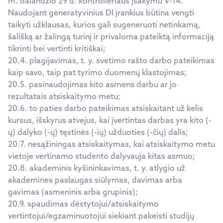
m. balandžio 29 d. kontrolieriaus įsakymu V-14.
Naudojant generatyvinius DI įrankius būtina vengti
taikyti užklausas, kurios gali sugeneruoti netinkamą,
šališką ar žalingą turinį ir privaloma pateiktą informaciją
tikrinti bei vertinti kritiškai;
20.4. plagijavimas, t. y. svetimo rašto darbo pateikimas
kaip savo, taip pat tyrimo duomenų klastojimas;
20.5. pasinaudojimas kito asmens darbu ar jo
rezultatais atsiskaitymo metu;
20.6. to paties darbo pateikimas atsiskaitant už kelis
kursus, išskyrus atvejus, kai įvertintas darbas yra kito (-
ų) dalyko (-ų) tęstinės (-ių) užduoties (-čių) dalis;
20.7. nesąžiningas atsiskaitymas, kai atsiskaitymo metu
vietoje vertinamo studento dalyvauja kitas asmuo;
20.8. akademinis kyšininkavimas, t. y. atlygio už
akademines paslaugas siūlymas, davimas arba
gavimas (asmeninis arba grupinis);
20.9. spaudimas dėstytojui/atsiskaitymo
vertintojui/egzaminuotojui siekiant pakeisti studijų