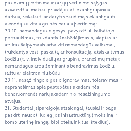
pasiekimų įvertinimą ir (ar) jų vertinimo sąlygas;
akivaizdžiai mažiau prisidėjus atliekant grupinius
darbus, reikalauti ar daryti spaudimą siekiant gauti
vienodą su kitais grupės nariais įvertinimą;
20.10. nemandagus elgesys, pavyzdžiui, kalbėtojo
pertraukimas, trukdantis šnabždėjimasis, slaptas ar
atviras šaipymasis arba kiti nemandagūs veiksmai,
trukdantys vesti paskaitą ar konsultaciją, atsiskaitymus
žodžiu (t. y. individualių ar grupinių pranešimų metu);
nemandagus arba žeminantis bendravimas žodžiu,
raštu ar elektroniniu būdu;
20.11. nesąžiningo elgesio ignoravimas, toleravimas ir
nepranešimas apie pastebėtus akademinės
bendruomenės narių akademinio nesąžiningumo
atvejus.
21. Studentai įsipareigoja atsakingai, tausiai ir pagal
paskirtį naudoti Kolegijos infrastruktūrą (mokslinę ir
kompiuterinę įrangą, biblioteką ir kitus išteklius).