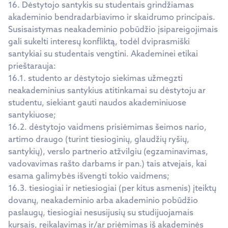
16. Dėstytojo santykis su studentais grindžiamas
akademinio bendradarbiavimo ir skaidrumo principais.
Susisaistymas neakademinio pobūdžio įsipareigojimais
gali sukelti interesų konfliktą, todėl dviprasmiški
santykiai su studentais vengtini. Akademinei etikai
prieštarauja:
16.1. studento ar dėstytojo siekimas užmegzti
neakademinius santykius atitinkamai su dėstytoju ar
studentu, siekiant gauti naudos akademiniuose
santykiuose;
16.2. dėstytojo vaidmens prisiėmimas šeimos nario,
artimo draugo (turint tiesioginių, glaudžių ryšių,
santykių), verslo partnerio atžvilgiu (egzaminavimas,
vadovavimas rašto darbams ir pan.) tais atvejais, kai
esama galimybės išvengti tokio vaidmens;
16.3. tiesiogiai ir netiesiogiai (per kitus asmenis) įteiktų
dovanų, neakademinio arba akademinio pobūdžio
paslaugų, tiesiogiai nesusijusių su studijuojamais
kursais, reikalavimas ir/ar priėmimas iš akademinės