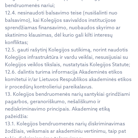
bendruomenės nariui;
12.4. nesinaudoti balsavimo teise (nusišalinti nuo
balsavimo), kai Kolegijos savivaldos institucijose
sprendžiamas finansavimo, nuobaudos skyrimo ar
skatinimo klausimas, dėl kurio gali kilti interesų
konfliktas;
12.5. gauti rašytinį Kolegijos sutikimą, norint naudotis
Kolegijos infrastruktūra ir vardu veiklai, nesusijusiai su
Kolegijos veiklos tikslais, nustatytais Kolegijos Statute;
12.6. dalintis turima informacija Akademinės etikos
komitetui ir/ar Lietuvos Respublikos akademinės etikos
ir procedūrų kontrolieriui pareikalavus.
13. Kolegijos bendruomenės narių santykiai grindžiami
pagarbos, geranoriškumo, nešališkumo ir
nediskriminavimo principais. Akademinę etiką
pažeidžia:
13.1. Kolegijos bendruomenės narių diskriminavimas
žodžiais, veiksmais ar akademiniu vertinimu, taip pat