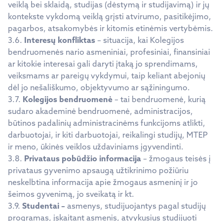
veiklą bei sklaidą, studijas (dėstymą ir studijavimą) ir jų
kontekste vykdomą veiklą grįsti atvirumo, pasitikėjimo,
pagarbos, atsakomybės ir kitomis etinėmis vertybėmis.
3.6.
Interesų konfliktas
– situacija, kai Kolegijos
bendruomenės nario asmeniniai, profesiniai, finansiniai
ar kitokie interesai gali daryti įtaką jo sprendimams,
veiksmams ar pareigų vykdymui, taip keliant abejonių
dėl jo nešališkumo, objektyvumo ar sąžiningumo.
3.7.
Kolegijos bendruomenė
– tai bendruomenė, kurią
sudaro akademinė bendruomenė, administracijos,
būtinos padalinių administracinėms funkcijoms atlikti,
darbuotojai, ir kiti darbuotojai, reikalingi studijų, MTEP
ir meno, ūkinės veiklos uždaviniams įgyvendinti.
3.8.
Privataus pobūdžio informacija
– žmogaus teisės į
privataus gyvenimo apsaugą užtikrinimo požiūriu
neskelbtina informacija apie žmogaus asmeninį ir jo
šeimos gyvenimą, jo sveikatą ir kt.
3.9.
Studentai –
asmenys, studijuojantys pagal studijų
programas, įskaitant asmenis, atvykusius studijuoti