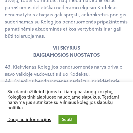
atvejų, todėl Komitetas, nagrinėdamas konkrečius
pareiškimus dėl etiškai nederamo elgesio Kodekso
nenumatytais atvejais gali spręsti, ar konkretus poelgis
suderinamas su Kolegijos bendruomenės pripažintomis
pamatinėmis akademinės etikos vertybėmis ir ar gali
būti toleruojamas.
VII SKYRIUS
BAIGIAMOSIOS NUOSTATOS
43. Kiekvienas Kolegijos bendruomenės narys privalo
savo veikloje vadovautis šiuo Kodeksu.
44. Kolegijos bendruomenės nariai turi prisidėti prie
kokybiško studijų proceso bei MTEP ir meno veiklų
Siekdami užtikrinti jums teikiamų paslaugų kokybę,
puoselėjimo. Akademinės bendruomenės narys,
Kolegijos tinklalapiuose naudojame slapukus. Tęsdami
naršymą jūs sutinkate su Vilniaus kolegijos slapukų
pradėjęs eiti pareigas ar studentas pradėjęs studijuoti
politika.
Kolegijoje, turi pasirašyti sąžiningumo deklaraciją (kaip
darbo, studijų arba klausytojo sutarties priedą), taip
Daugiau informacijos
Sutikti
išreikšdamas sutikimą su sąžiningumo deklaracijoje (1,
2, 3 Kodekso priedai) bei Kodekse numatytais