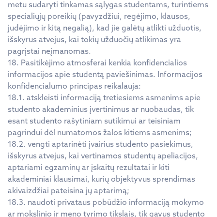
metu sudaryti tinkamas sąlygas studentams, turintiems
specialiųjų poreikių (pavyzdžiui, regėjimo, klausos,
judėjimo ir kitą negalią), kad jie galėtų atlikti užduotis,
išskyrus atvejus, kai tokių užduočių atlikimas yra
pagrįstai neįmanomas.
18. Pasitikėjimo atmosferai kenkia konfidencialios
informacijos apie studentą paviešinimas. Informacijos
konfidencialumo principas reikalauja:
18.1. atskleisti informaciją tretiesiems asmenims apie
studento akademinius įvertinimus ar nuobaudas, tik
esant studento rašytiniam sutikimui ar teisiniam
pagrindui dėl numatomos žalos kitiems asmenims;
18.2. vengti aptarinėti įvairius studento pasiekimus,
išskyrus atvejus, kai vertinamos studentų apeliacijos,
aptariami egzaminų ar įskaitų rezultatai ir kiti
akademiniai klausimai, kurių objektyvus sprendimas
akivaizdžiai pateisina jų aptarimą;
18.3. naudoti privataus pobūdžio informaciją mokymo
ar mokslinio ir meno tyrimo tikslais, tik gavus studento