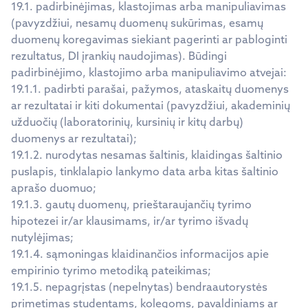
19.1. padirbinėjimas, klastojimas arba manipuliavimas
(pavyzdžiui, nesamų duomenų sukūrimas, esamų
duomenų koregavimas siekiant pagerinti ar pabloginti
rezultatus, DI įrankių naudojimas). Būdingi
padirbinėjimo, klastojimo arba manipuliavimo atvejai:
19.1.1. padirbti parašai, pažymos, ataskaitų duomenys
ar rezultatai ir kiti dokumentai (pavyzdžiui, akademinių
užduočių (laboratorinių, kursinių ir kitų darbų)
duomenys ar rezultatai);
19.1.2. nurodytas nesamas šaltinis, klaidingas šaltinio
puslapis, tinklalapio lankymo data arba kitas šaltinio
aprašo duomuo;
19.1.3. gautų duomenų, prieštaraujančių tyrimo
hipotezei ir/ar klausimams, ir/ar tyrimo išvadų
nutylėjimas;
19.1.4. sąmoningas klaidinančios informacijos apie
empirinio tyrimo metodiką pateikimas;
19.1.5. nepagrįstas (nepelnytas) bendraautorystės
primetimas studentams, kolegoms, pavaldiniams ar