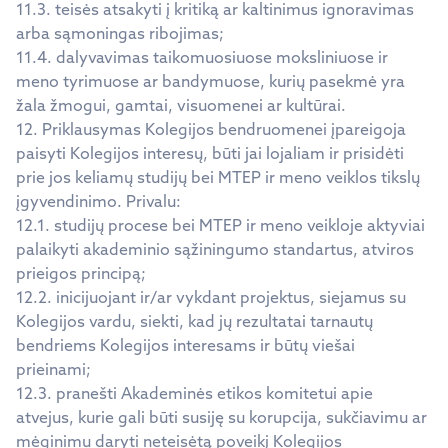
11.3. teisės atsakyti į kritiką ar kaltinimus ignoravimas
arba sąmoningas ribojimas;
11.4. dalyvavimas taikomuosiuose moksliniuose ir
meno tyrimuose ar bandymuose, kurių pasekmė yra
žala žmogui, gamtai, visuomenei ar kultūrai.
12. Priklausymas Kolegijos bendruomenei įpareigoja
paisyti Kolegijos interesų, būti jai lojaliam ir prisidėti
prie jos keliamų studijų bei MTEP ir meno veiklos tikslų
įgyvendinimo. Privalu:
12.1. studijų procese bei MTEP ir meno veikloje aktyviai
palaikyti akademinio sąžiningumo standartus, atviros
prieigos principą;
12.2. inicijuojant ir/ar vykdant projektus, siejamus su
Kolegijos vardu, siekti, kad jų rezultatai tarnautų
bendriems Kolegijos interesams ir būtų viešai
prieinami;
12.3. pranešti Akademinės etikos komitetui apie
atvejus, kurie gali būti susiję su korupcija, sukčiavimu ar
mėginimu daryti neteisėtą poveikį Kolegijos