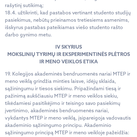
rašytinį sutikimą;
18.4. užtikrinti, kad pastabos vertinant studento studijų
pasiekimus, nebūtų prieinamos tretiesiems asmenims,
išskyrus pastabas pateikiamas viešo studento rašto
darbo gynimo metu.
IV SKYRIUS
MOKSLINIŲ TYRIMŲ IR EKSPERIMENTINĖS PLĖTROS
IR MENO VEIKLOS ETIKA
19. Kolegijos akademinės bendruomenės nariai MTEP ir
meno veiklą grindžia minties laisve, idėjų sklaida,
sąžiningumu ir tiesos siekimu. Pripažindami tiesą ir
pažinimą aukščiausiu MTEP ir meno veiklos siekiu,
tikėdamiesi pasitikėjimo ir teisingo savo pasiekimų
įvertinimo, akademinės bendruomenės nariai,
vykdantys MTEP ir meno veiklą, įsipareigoja vadovautis
akademinio sąžiningumo principu. Akademinio
sąžiningumo principą MTEP ir meno veikloje pažeidžia: