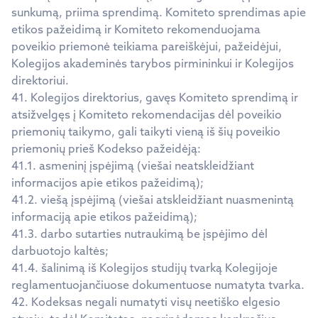
sunkumą, priima sprendimą. Komiteto sprendimas apie
etikos pažeidimą ir Komiteto rekomenduojama
poveikio priemonė teikiama pareiškėjui, pažeidėjui,
Kolegijos akademinės tarybos pirmininkui ir Kolegijos
direktoriui.
41. Kolegijos direktorius, gavęs Komiteto sprendimą ir
atsižvelgęs į Komiteto rekomendacijas dėl poveikio
priemonių taikymo, gali taikyti vieną iš šių poveikio
priemonių prieš Kodekso pažeidėją:
41.1. asmeninį įspėjimą (viešai neatskleidžiant
informacijos apie etikos pažeidimą);
41.2. viešą įspėjimą (viešai atskleidžiant nuasmenintą
informaciją apie etikos pažeidimą);
41.3. darbo sutarties nutraukimą be įspėjimo dėl
darbuotojo kaltės;
41.4. šalinimą iš Kolegijos studijų tvarką Kolegijoje
reglamentuojančiuose dokumentuose numatyta tvarka.
42. Kodeksas negali numatyti visų neetiško elgesio