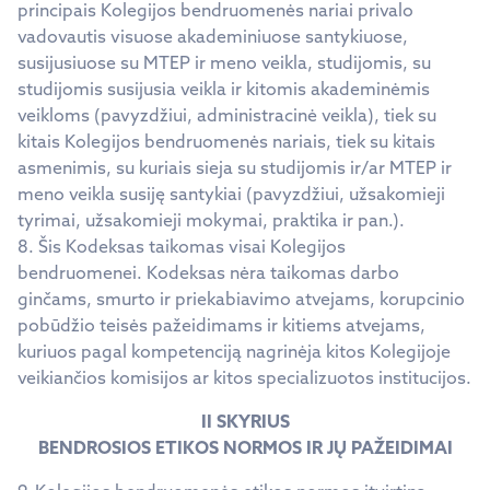
principais Kolegijos bendruomenės nariai privalo
vadovautis visuose akademiniuose santykiuose,
susijusiuose su MTEP ir meno veikla, studijomis, su
studijomis susijusia veikla ir kitomis akademinėmis
veikloms (pavyzdžiui, administracinė veikla), tiek su
kitais Kolegijos bendruomenės nariais, tiek su kitais
asmenimis, su kuriais sieja su studijomis ir/ar MTEP ir
meno veikla susiję santykiai (pavyzdžiui, užsakomieji
tyrimai, užsakomieji mokymai, praktika ir pan.).
8. Šis Kodeksas taikomas visai Kolegijos
bendruomenei. Kodeksas nėra taikomas darbo
ginčams, smurto ir priekabiavimo atvejams, korupcinio
pobūdžio teisės pažeidimams ir kitiems atvejams,
kuriuos pagal kompetenciją nagrinėja kitos Kolegijoje
veikiančios komisijos ar kitos specializuotos institucijos.
II SKYRIUS
BENDROSIOS ETIKOS NORMOS IR JŲ PAŽEIDIMAI