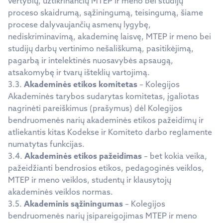
vertybių, užtikrinančių MTEP ir meno bei studijų
proceso skaidrumą, sąžiningumą, teisingumą, šiame
procese dalyvaujančių asmenų lygybę,
nediskriminavimą, akademinę laisvę, MTEP ir meno bei
studijų darbų vertinimo nešališkumą, pasitikėjimą,
pagarbą ir intelektinės nuosavybės apsaugą,
atsakomybę ir tvarų išteklių vartojimą.
3.3.
Akademinės etikos komitetas
– Kolegijos
Akademinės tarybos sudarytas komitetas, įgaliotas
nagrinėti pareiškimus (prašymus) dėl Kolegijos
bendruomenės narių akademinės etikos pažeidimų ir
atliekantis kitas Kodekse ir Komiteto darbo reglamente
numatytas funkcijas.
3.4.
Akademinės etikos pažeidimas
– bet kokia veika,
pažeidžianti bendrosios etikos, pedagoginės veiklos,
MTEP ir meno veiklos, studentų ir klausytojų
akademinės veiklos normas.
3.5.
Akademinis sąžiningumas
– Kolegijos
bendruomenės narių įsipareigojimas MTEP ir meno