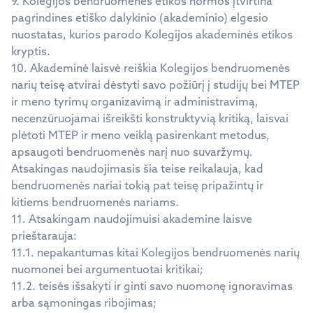
9. Kolegijos bendruomenės etikos normos įtvirtina
pagrindines etiško dalykinio (akademinio) elgesio
nuostatas, kurios parodo Kolegijos akademinės etikos
kryptis.
10. Akademinė laisvė reiškia Kolegijos bendruomenės
narių teisę atvirai dėstyti savo požiūrį į studijų bei MTEP
ir meno tyrimų organizavimą ir administravimą,
necenzūruojamai išreikšti konstruktyvią kritiką, laisvai
plėtoti MTEP ir meno veiklą pasirenkant metodus,
apsaugoti bendruomenės narį nuo suvaržymų.
Atsakingas naudojimasis šia teise reikalauja, kad
bendruomenės nariai tokią pat teisę pripažintų ir
kitiems bendruomenės nariams.
11. Atsakingam naudojimuisi akademine laisve
prieštarauja:
11.1. nepakantumas kitai Kolegijos bendruomenės narių
nuomonei bei argumentuotai kritikai;
11.2. teisės išsakyti ir ginti savo nuomonę ignoravimas
arba sąmoningas ribojimas;