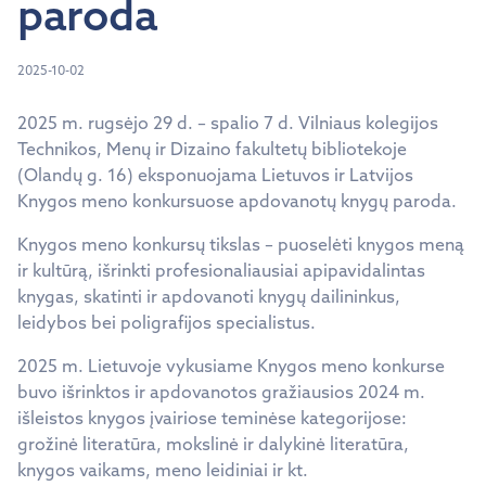
paroda
2025-10-02
2025 m. rugsėjo 29 d. – spalio 7 d. Vilniaus kolegijos
Technikos, Menų ir Dizaino fakultetų bibliotekoje
(Olandų g. 16) eksponuojama Lietuvos ir Latvijos
Knygos meno konkursuose apdovanotų knygų paroda.
Knygos meno konkursų tikslas – puoselėti knygos meną
ir kultūrą, išrinkti profesionaliausiai apipavidalintas
knygas, skatinti ir apdovanoti knygų dailininkus,
leidybos bei poligrafijos specialistus.
2025 m. Lietuvoje vykusiame Knygos meno konkurse
buvo išrinktos ir apdovanotos gražiausios 2024 m.
išleistos knygos įvairiose teminėse kategorijose:
grožinė literatūra, mokslinė ir dalykinė literatūra,
knygos vaikams, meno leidiniai ir kt.