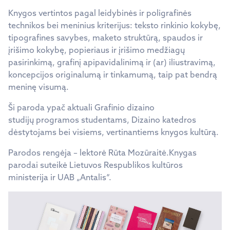
Knygos vertintos pagal leidybinės ir poligrafinės
technikos bei meninius kriterijus: teksto rinkinio kokybę,
tipografines savybes, maketo struktūrą, spaudos ir
įrišimo kokybę, popieriaus ir įrišimo medžiagų
pasirinkimą, grafinį apipavidalinimą ir (ar) iliustravimą,
koncepcijos originalumą ir tinkamumą, taip pat bendrą
meninę visumą.
Ši paroda ypač aktuali Grafinio dizaino
studijų programos studentams, Dizaino katedros
dėstytojams bei visiems, vertinantiems knygos kultūrą.
Parodos rengėja – lektorė Rūta Mozūraitė.Knygas
parodai suteikė Lietuvos Respublikos kultūros
ministerija ir UAB „Antalis“.