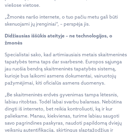
viešose vietose.
„Žmonės naršo internete, o tuo pačiu metu gali būti
skenuojami jų įrenginiai“, – perspėja jis.
Didžiausias iššūkis ateityje – ne technologijos, o
žmonės
Specialistai sako, kad artimiausiais metais skaitmeninės
tapatybės tema taps dar svarbesnė. Europos sąjunga
jau ruošia bendrą skaitmeninės tapatybės sistemą,
kurioje bus laikomi asmens dokumentai, vairuotojų
pažymėjimai, kiti oficialūs asmens duomenys.
„Be skaitmeninės erdvės gyvenimas tampa lėtesnis,
labiau ritobtas. Todėl labai svarbu balansas. Nebūtina
dingti iš interneto, bet reikia kontroliuoti, ką ir kur
paliekame. Manau, kiekvienas, turime labiau saugoti
savo pagrindines paskyras, naudoti papildomą dviejų
veiksnių autentifikaciją, skirtingus slaptažodžius ir