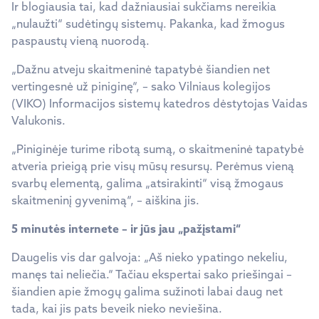
Ir blogiausia tai, kad dažniausiai sukčiams nereikia
„nulaužti“ sudėtingų sistemų. Pakanka, kad žmogus
paspaustų vieną nuorodą.
„Dažnu atveju skaitmeninė tapatybė šiandien net
vertingesnė už piniginę“, – sako Vilniaus kolegijos
(VIKO) Informacijos sistemų katedros dėstytojas Vaidas
Valukonis.
„Piniginėje turime ribotą sumą, o skaitmeninė tapatybė
atveria prieigą prie visų mūsų resursų. Perėmus vieną
svarbų elementą, galima „atsirakinti“ visą žmogaus
skaitmeninį gyvenimą“, – aiškina jis.
5 minutės internete – ir jūs jau „pažįstami“
Daugelis vis dar galvoja: „Aš nieko ypatingo nekeliu,
manęs tai neliečia.“ Tačiau ekspertai sako priešingai –
šiandien apie žmogų galima sužinoti labai daug net
tada, kai jis pats beveik nieko neviešina.