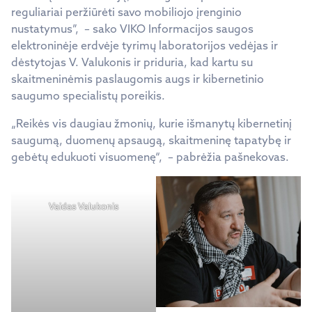
reguliariai peržiūrėti savo mobiliojo įrenginio
nustatymus”, – sako VIKO Informacijos saugos
elektroninėje erdvėje tyrimų laboratorijos vedėjas ir
dėstytojas V. Valukonis ir priduria, kad kartu su
skaitmeninėmis paslaugomis augs ir kibernetinio
saugumo specialistų poreikis.
„Reikės vis daugiau žmonių, kurie išmanytų kibernetinį
saugumą, duomenų apsaugą, skaitmeninę tapatybę ir
gebėtų edukuoti visuomenę“, – pabrėžia pašnekovas.
Vaidas Valukonis