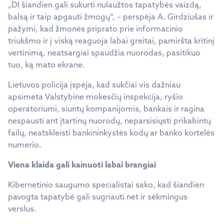
„DI šiandien gali sukurti nulaužtos tapatybės vaizdą,
balsą ir taip apgauti žmogų“, – perspėja A. Girdziušas ir
pažymi, kad žmonės priprato prie informacinio
triukšmo ir į viską reaguoja labai greitai, pamiršta kritinį
vertinimą, neatsargiai spaudžia nuorodas, pasitikuo
tuo, ką mato ekrane.
Lietuvos policija įspėja, kad sukčiai vis dažniau
apsimeta Valstybine mokesčių inspekcija, ryšio
operatoriumi, siuntų kompanijomis, bankais ir ragina
nespausti ant įtartinų nuorodų, neparsisiųsti prikabintų
failų, neatskleisti bankininkystės kodų ar banko kortelės
numerio.
Viena klaida gali kainuoti labai brangiai
Kibernetinio saugumo specialistai sako, kad šiandien
pavogta tapatybė gali sugriauti net ir sėkmingus
verslus.