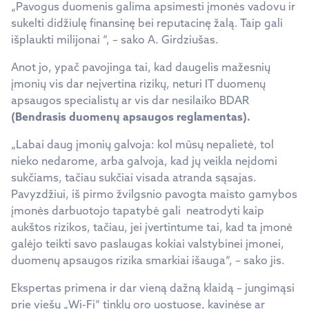
„Pavogus duomenis galima apsimesti įmonės vadovu ir
sukelti didžiulę finansinę bei reputacinę žalą. Taip gali
išplaukti milijonai “, – sako A. Girdziušas.
Anot jo, ypač pavojinga tai, kad daugelis mažesnių
įmonių vis dar neįvertina rizikų, neturi IT duomenų
apsaugos specialistų ar vis dar nesilaiko BDAR
(
Bendrasis duomenų apsaugos reglamentas
).
„Labai daug įmonių galvoja: kol mūsų nepalietė, tol
nieko nedarome, arba galvoja, kad jų veikla neįdomi
sukčiams, tačiau sukčiai visada atranda sąsajas.
Pavyzdžiui, iš pirmo žvilgsnio pavogta maisto gamybos
įmonės darbuotojo tapatybė gali neatrodyti kaip
aukštos rizikos, tačiau, jei įvertintume tai, kad ta įmonė
galėjo teikti savo paslaugas kokiai valstybinei įmonei,
duomenų apsaugos rizika smarkiai išauga“, – sako jis.
Ekspertas primena ir dar vieną dažną klaidą – jungimąsi
prie viešų „Wi-Fi“ tinklų oro uostuose, kavinėse ar