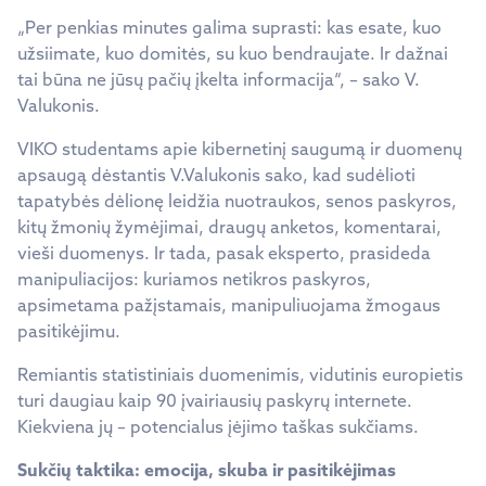
„Per penkias minutes galima suprasti: kas esate, kuo
užsiimate, kuo domitės, su kuo bendraujate. Ir dažnai
tai būna ne jūsų pačių įkelta informacija“, – sako V.
Valukonis.
VIKO studentams apie kibernetinį saugumą ir duomenų
apsaugą dėstantis V.Valukonis sako, kad sudėlioti
tapatybės dėlionę leidžia nuotraukos, senos paskyros,
kitų žmonių žymėjimai, draugų anketos, komentarai,
vieši duomenys. Ir tada, pasak eksperto, prasideda
manipuliacijos: kuriamos netikros paskyros,
apsimetama pažįstamais, manipuliuojama žmogaus
pasitikėjimu.
Remiantis statistiniais duomenimis, vidutinis europietis
turi daugiau kaip 90 įvairiausių paskyrų internete.
Kiekviena jų – potencialus įėjimo taškas sukčiams.
Sukčių taktika: emocija, skuba ir pasitikėjimas