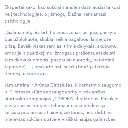
Ekspertai sako, kad sukčiai šiandien dažniausiai taikosi
ne į technologijas, o į žmogų. Dažnai remiamasi
psichologija.
„Galima netgi išskirti tipinius scenarijus: jūsų paskyra
bus užblokuota; skubiai reikia pagalbos; laimėjote
prizą. Beveik viskas remiasi trimis dalykais: skubumu,
emocija ir pasitikėjimu, žmogaus prašoma atskleisti
tam tikrus duomenis, paspausti nuorodą, patvirtinti
tapatybę“, – į atsikartojantį sukčių braižą atkreipia
dėmesį pašnekovas.
Jam antrina ir Arūnas Girdziušas, kibernetinio saugumo
ir IT infrastruktūros apsaugos srityje veikiančios
startuolio kompanijos „CYBORA“ direktorius. Pasak jo,
pastaraisiais metais stebima ir nauja tendencija –
keičiasi puolamasis
hakerių
vektorius, nes dirbtinis
intelektas sukčiams atvėrė visiškai naujas galimybes.