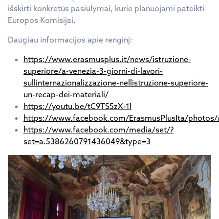
išskirti konkretūs pasiūlymai, kurie planuojami pateikti
Europos Komisijai.
Daugiau informacijos apie renginį:
https://www.erasmusplus.it/news/istruzione-
superiore/a-venezia-3-giorni-di-lavori-
sullinternazionalizzazione-nellistruzione-superiore-
un-recap-dei-materiali/
https://youtu.be/tC9TS5zX-1I
https://www.facebook.com/ErasmusPlusIta/photos
https://www.facebook.com/media/set/?
set=a.5386260791436049&type=3