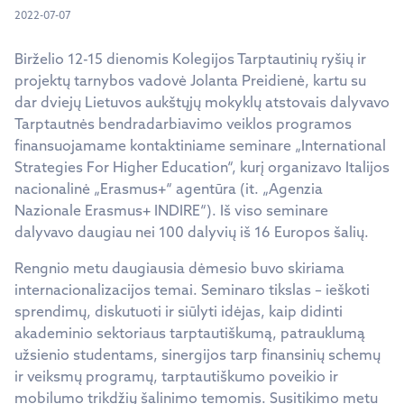
2022-07-07
Birželio 12-15 dienomis Kolegijos Tarptautinių ryšių ir
projektų tarnybos vadovė Jolanta Preidienė, kartu su
dar dviejų Lietuvos aukštųjų mokyklų atstovais dalyvavo
Tarptautnės bendradarbiavimo veiklos programos
finansuojamame kontaktiniame seminare „International
Strategies For Higher Education“, kurį organizavo Italijos
nacionalinė „Erasmus+“ agentūra (it. „Agenzia
Nazionale Erasmus+ INDIRE“). Iš viso seminare
dalyvavo daugiau nei 100 dalyvių iš 16 Europos šalių.
Rengnio metu daugiausia dėmesio buvo skiriama
internacionalizacijos temai. Seminaro tikslas – ieškoti
sprendimų, diskutuoti ir siūlyti idėjas, kaip didinti
akademinio sektoriaus tarptautiškumą, patrauklumą
užsienio studentams, sinergijos tarp finansinių schemų
ir veiksmų programų, tarptautiškumo poveikio ir
mobilumo trikdžių šalinimo temomis. Susitikimo metu