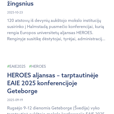
žingsnius
2025-10-23
120 atstovų iš devynių aukštojo mokslo institucijų
susirinko į Halmstadą pusmečio konferencijai, kurią
rengia Europos universitetų aljansas HEROES.
Renginyje susitikę dėstytojai, tyrėjai, administracijos
ir studentų atstovai aptarė, ką pavyko pasiekti per
pastaruosius mėnesius, ir kaip toliau plėtoti HEROES
aljanso veiklas visose institucijose. Renginys apėmė
platų diskusijų spektrą: nuo kokybės užtikrinimo,
EAIE2025
HEROES
laboratorijų išteklių valdymo, darbuotojų mokymų
HEROES aljansas – tarptautinėje
[…]
EAIE 2025 konferencijoje
Geteborge
2025-09-19
Rugsėjo 9–12 dienomis Geteborge (Švedija) vyko