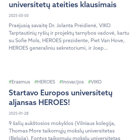
universitetų ateities klausimais
2025-03-03
Praėjusią savaitę Dr. Jolanta Preidienė, VIKO
Tarptautinių ryšių ir projektų tarnybos vadovė, kartu
su Sofie Mols, HEROES prezidente, Piet Van Hove,
HEROES generaliniu sekretoriumi, ir Joep
Houterman, Fontys UAS (Nyderlandai) rektoriumi,
atstovavo HEROES aljansui aukšto lygio susitikime
„Formuojant ateitį: Europos universitetų aljansai
konkurencingai Europai“, kurį vasario 26-27 d.
Erasmus
HEROES
Inovacijos
VIKO
organizavo Europos Komisija. Šis vertingas
Startavo Europos universitetų
susitikimas sukūrė […]
aljansas HEROES!
2025-01-28
9 šalių aukštosios mokyklos (Vilniaus kolegija,
Thomas More taikomųjų mokslų universitetas
(Belgija), Fontys taikomųjų mokslų universitetas