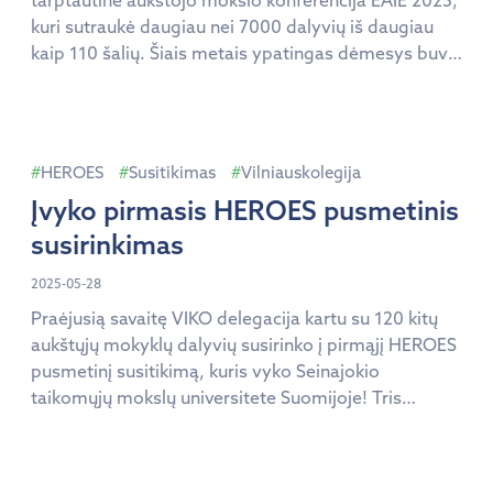
tarptautinė aukštojo mokslo konferencija EAIE 2025,
kuri sutraukė daugiau nei 7000 dalyvių iš daugiau
kaip 110 šalių. Šiais metais ypatingas dėmesys buvo
skirtas Europos universitetų aljansams –
konferencijoje dalyvavo daugiau nei 35 jų atstovai.
HEROES aljansas, kurio viena iš narių yra ir Vilniaus
kolegija, siekė pristatyti pasaulinei universitetų
HEROES
Susitikimas
Vilniauskolegija
bendruomenei […]
Įvyko pirmasis HEROES pusmetinis
susirinkimas
2025-05-28
Praėjusią savaitę VIKO delegacija kartu su 120 kitų
aukštųjų mokyklų dalyvių susirinko į pirmąjį HEROES
pusmetinį susitikimą, kuris vyko Seinajokio
taikomųjų mokslų universitete Suomijoje! Tris
intensyvias dienas HEROES aljanso nariai – visų
darbo grupių atstovai, Prezidentų taryba,
Vykdomasis komitetas ir Studentų tarybą –