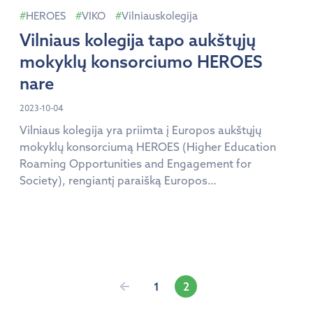
konsorciumą ir planuojamas veiklas:
HEROES
VIKO
Vilniauskolegija
https://www.heroesuniversity.eu
Vilniaus kolegija tapo aukštųjų
mokyklų konsorciumo HEROES
nare
2023-10-04
Vilniaus kolegija yra priimta į Europos aukštųjų
mokyklų konsorciumą HEROES (Higher Education
Roaming Opportunities and Engagement for
Society), rengiantį paraišką Europos
Komisijos kvietimui kurti Europos Universitetų
aljansus. Konsorciumą sudaro 9 taikomųjų mokslų
universitetai iš Belgijos, Nyderlandų, Portugalijos,
Suomijos, Švedijos, Danijos, Vokietijos, Čekijos ir
Lietuvos. Spalio 2 dieną Fontys taikomųjų mokslų
universitete (Nyderlandai) įvyko šio projekto
Įrašų
1
2
partnerių susitikimas, kuriame Vilniaus kolegijai […]