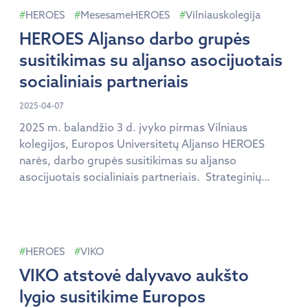
bendradarbiavo gyvai, dalijosi naujienomis, stiprino
HEROES
MesesameHEROES
Vilniauskolegija
komunikaciją, koordinavo bendrus veiksmus.
HEROES Aljanso darbo grupės
Susitikimo programoje netrūko […]
susitikimas su aljanso asocijuotais
socialiniais partneriais
2025-04-07
2025 m. balandžio 3 d. įvyko pirmas Vilniaus
kolegijos, Europos Universitetų Aljanso HEROES
narės, darbo grupės susitikimas su aljanso
asocijuotais socialiniais partneriais. Strateginių
Vilniaus kolegijos institucijų – Žinių ekonomikos
forumo, Vilniaus prekybos, pramonės ir amatų
rūmų, Lietuvos studentų sąjungos bei Užimtumo
tarnybos – atstovai kartu su Vilniaus kolegijos
HEROES
VIKO
HEROES darbo grupe aptarė darbo rinkos
VIKO atstovė dalyvavo aukšto
kompetencijų poreikį […]
lygio susitikime Europos