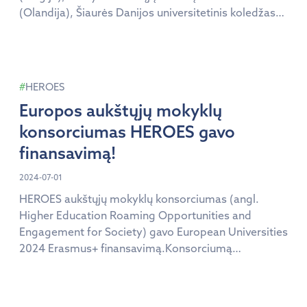
(Olandija), Šiaurės Danijos universitetinis koledžas
(Danija), Bežos politechnikos universitetas
(Portugalija), Degendorfo technologijos institutas
(Vokietija), Halmstado universitetas (Švedija),
Seinajokio taikomųjų mokslų universitetas (Suomija),
HEROES
Mendelio universitetas (Čekija) susibūrusios Thomas
Europos aukštųjų mokyklų
More taikomųjų mokslų universitete paskelbė
Europos universitetų aljanso HEROES startą! Sausio
konsorciumas HEROES gavo
21–23 […]
finansavimą!
2024-07-01
HEROES aukštųjų mokyklų konsorciumas (angl.
Higher Education Roaming Opportunities and
Engagement for Society) gavo European Universities
2024 Erasmus+ finansavimą.Konsorciumą
sudaro 9 aukštosios mokyklos iš Belgijos,
Nyderlandų, Portugalijos, Suomijos, Švedijos,
Danijos, Vokietijos, Čekijos ir Lietuvos. Daugiau apie